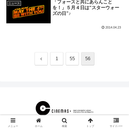
「フォースと共にあらんこと
ニュース
を！」５月４日は“スターウォー
ズの日”♪
2014.04.23
前
1
55
56
へ
© 2000 CINEMAS＋.
メニュー
ホーム
検索
トップ
サイドバー