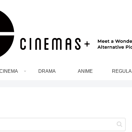
CINEMA
DRAMA
ANIME
REGULA