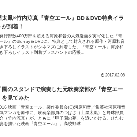
屋太鳳×竹内涼真『青空エール』BD＆DVD特典イラ
トが到着！
発行部数400万部を超える河原和音の人気漫画を実写化した『青
ール』のBlu-ray＆DVDに、特典として封入される原作・河原和音
き下ろしイラストがシネマズに到着した。『青空エール』河原和
き下ろしイラスト到着ブラスバンドの応援...
2017.02.08
子園のスタンドで演奏した元吹奏楽部が『青空エー
』を見てみた
)2016 映画「青空エール」製作委員会(C)河原和音／集英社河原和音
気マンガを原作に、吹奏楽部員のつばさ（土屋太凰）と野球部員
介（竹内涼真）が、ともに「甲子園の夢」を追いかける、ひたむ
姿を描いた映画『青空エール』。高校野球...