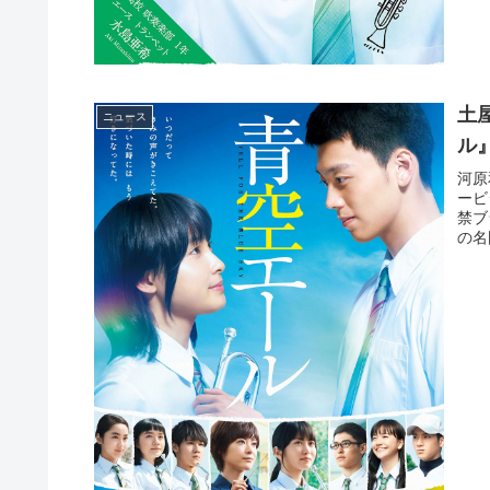
土
ニュース
ル
河原
ービ
禁ブ
の名