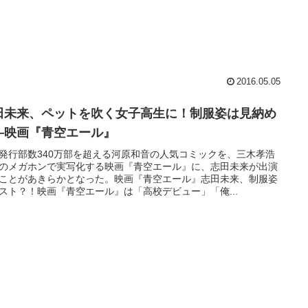
2016.05.05
田未来、ペットを吹く女子高生に！制服姿は見納め
―映画『青空エール』
発行部数340万部を超える河原和音の人気コミックを、三木孝浩
のメガホンで実写化する映画『青空エール』に、志田未来が出演
ことがあきらかとなった。映画『青空エール』志田未来、制服姿
スト？！映画『青空エール』は「高校デビュー」「俺...