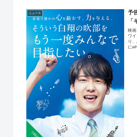
予
ニュース
「
映画
ワイ
り、
にw