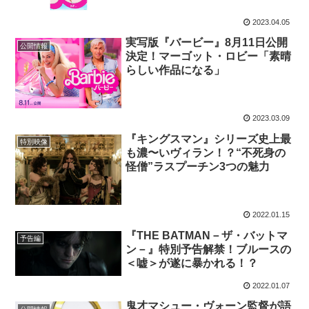
2023.04.05
実写版『バービー』8月11日公開
公開情報
決定！マーゴット・ロビー「素晴
らしい作品になる」
2023.03.09
『キングスマン』シリーズ史上最
特別映像
も濃〜いヴィラン！？“不死身の
怪僧”ラスプーチン3つの魅力
2022.01.15
『THE BATMAN－ザ・バットマ
予告編
ン－』特別予告解禁！ブルースの
＜嘘＞が遂に暴かれる！？
2022.01.07
鬼才マシュー・ヴォーン監督が語