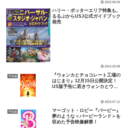
2015.06.04
ハリー・ポッターエリア特集も。
ニュース
るるぶからUSJ公式ガイドブック
発売
2015.03.08
『ウォンカとチョコレート工場の
予告編
はじまり』12月15日公開決定！
US版予告に若きウォンカとウン
パルンパ登場
2023.07.12
マーゴット・ロビー『バービー』
予告編
夢のような＜バービーランド＞を
収めた予告映像解禁！