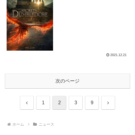
ー解禁！
2021.12.21
次のページ
前
次
1
2
3
9
へ
へ
ホーム
ニュース