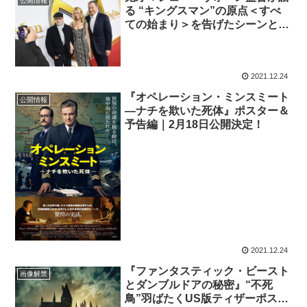
公開情報
る “キングスマン”の原点＜すべ
ての始まり＞を告げたシーンと
は？
2021.12.24
『オペレーション・ミンスミート
公開情報
―ナチを欺いた死体』ポスター＆
予告編｜2月18日公開決定！
2021.12.24
『ファンタスティック・ビースト
画像解禁
とダンブルドアの秘密』“不死
鳥”羽ばたくUS版ティザーポスタ