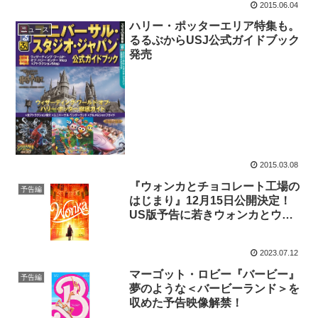
2015.06.04
ハリー・ポッターエリア特集も。
ニュース
るるぶからUSJ公式ガイドブック
発売
2015.03.08
『ウォンカとチョコレート工場の
予告編
はじまり』12月15日公開決定！
US版予告に若きウォンカとウン
パルンパ登場
2023.07.12
マーゴット・ロビー『バービー』
予告編
夢のような＜バービーランド＞を
収めた予告映像解禁！