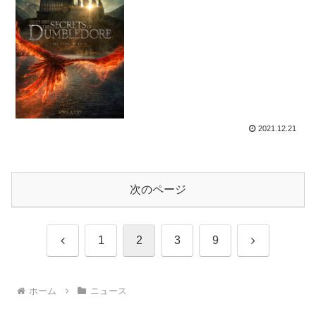
ー解禁！
2021.12.21
次のページ
前
次
1
2
3
9
へ
へ
ホーム
ニュース