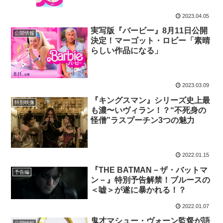
2023.04.05
実写版『バービー』8月11日公開
公開情報
決定！マーゴット・ロビー「素晴
らしい作品になる」
2023.03.09
『キングスマン』シリーズ史上最
特別映像
も濃〜いヴィラン！？“不死身の
怪僧”ラスプーチン3つの魅力
2022.01.15
『THE BATMAN－ザ・バットマ
予告編
ン－』特別予告解禁！ブルースの
＜嘘＞が遂に暴かれる！？
2022.01.07
鬼才マシュー・ヴォーン監督が語