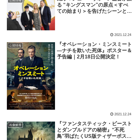
公開情報
る “キングスマン”の原点＜すべ
ての始まり＞を告げたシーンと
は？
2021.12.24
『オペレーション・ミンスミート
公開情報
―ナチを欺いた死体』ポスター＆
予告編｜2月18日公開決定！
2021.12.24
『ファンタスティック・ビースト
画像解禁
とダンブルドアの秘密』“不死
鳥”羽ばたくUS版ティザーポスタ