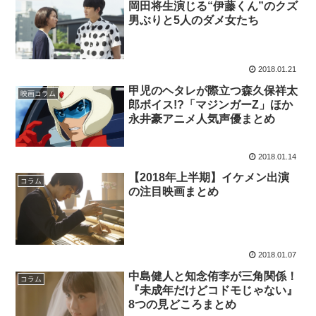
岡田将生演じる“伊藤くん”のクズ
男ぶりと5人のダメ女たち
2018.01.21
甲児のヘタレが際立つ森久保祥太
映画コラム
郎ボイス!?「マジンガーZ」ほか
永井豪アニメ人気声優まとめ
2018.01.14
【2018年上半期】イケメン出演
コラム
の注目映画まとめ
2018.01.07
中島健人と知念侑李が三角関係！
コラム
『未成年だけどコドモじゃない』
8つの見どころまとめ