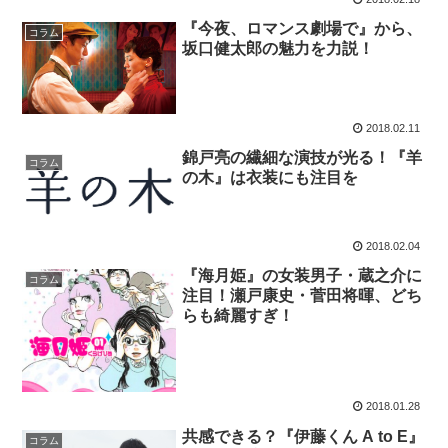
『今夜、ロマンス劇場で』から、
コラム
坂口健太郎の魅力を力説！
2018.02.11
錦戸亮の繊細な演技が光る！『羊
コラム
の木』は衣装にも注目を
2018.02.04
『海月姫』の女装男子・蔵之介に
コラム
注目！瀬戸康史・菅田将暉、どち
らも綺麗すぎ！
2018.01.28
共感できる？『伊藤くん A to E』
コラム