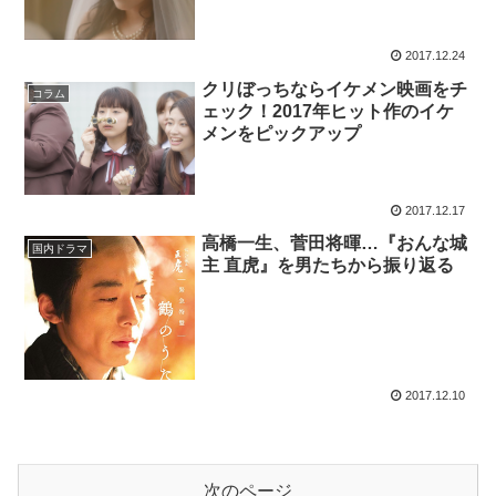
2017.12.24
クリぼっちならイケメン映画をチ
コラム
ェック！2017年ヒット作のイケ
メンをピックアップ
2017.12.17
高橋一生、菅田将暉…『おんな城
国内ドラマ
主 直虎』を男たちから振り返る
2017.12.10
次のページ