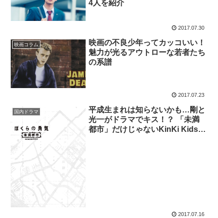
4人を紹介
2017.07.30
映画の不良少年ってカッコいい！
映画コラム
魅力が光るアウトローな若者たち
の系譜
2017.07.23
平成生まれは知らないかも…剛と
国内ドラマ
光一がドラマでキス！？ 「未満
都市」だけじゃないKinKi Kids名
作ドラマ4選
2017.07.16