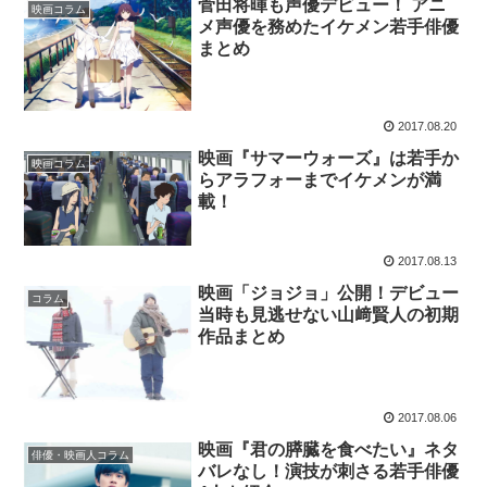
菅田将暉も声優デビュー！ アニ
映画コラム
メ声優を務めたイケメン若手俳優
まとめ
2017.08.20
映画『サマーウォーズ』は若手か
映画コラム
らアラフォーまでイケメンが満
載！
2017.08.13
映画「ジョジョ」公開！デビュー
コラム
当時も見逃せない山﨑賢人の初期
作品まとめ
2017.08.06
映画『君の膵臓を食べたい』ネタ
俳優・映画人コラム
バレなし！演技が刺さる若手俳優