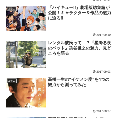
『ハイキュー!!』劇場版総集編が
コラム
公開！キャラクター＆作品の魅力
に迫る!!
2017.09.10
レンタル彼氏って…？『星降る夜
コラム
のペット』染谷俊之の魅力、見ど
ころを語る
2017.09.03
高橋一生の“イケメン度”を4つの
コラム
観点から測ってみた
2017.08.27