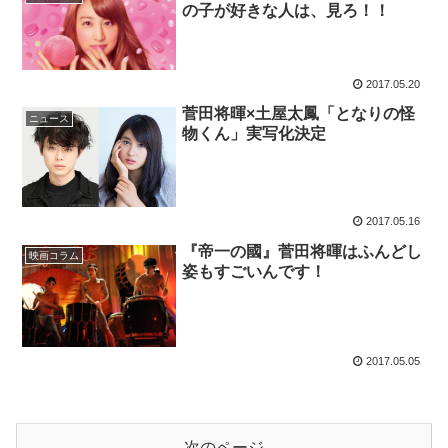
の子が好きな人は、見ろ！！
2017.05.20
菅田将暉×土屋太鳳「となりの怪
ニュース
物くん」実写化決定
2017.05.16
『帝一の國』菅田将暉はふんどし
映画コラム
姿もすごいんです！
2017.05.05
次のページ