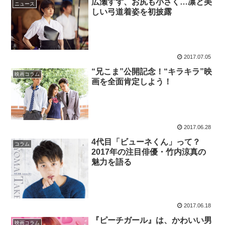
広瀬すず、お尻も小さく…凛と美
ニュース
しい弓道着姿を初披露
2017.07.05
“兄こま”公開記念！“キラキラ”映
映画コラム
画を全面肯定しよう！
2017.06.28
4代目「ビューネくん」って？
コラム
2017年の注目俳優・竹内涼真の
魅力を語る
2017.06.18
『ピーチガール』は、かわいい男
映画コラム