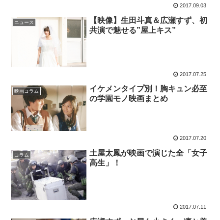
2017.09.03
【映像】生田斗真＆広瀬すず、初
ニュース
共演で魅せる”屋上キス”
2017.07.25
イケメンタイプ別！胸キュン必至
映画コラム
の学園モノ映画まとめ
2017.07.20
土屋太鳳が映画で演じた全「女子
コラム
高生」！
2017.07.11