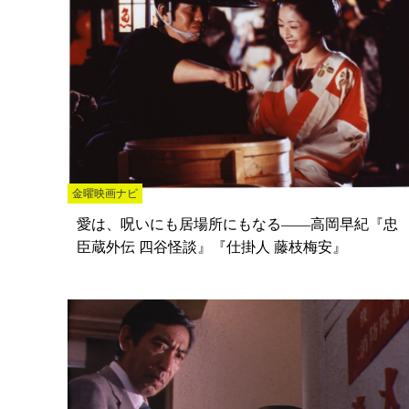
金曜映画ナビ
愛は、呪いにも居場所にもなる――高岡早紀『忠
臣蔵外伝 四谷怪談』『仕掛人 藤枝梅安』