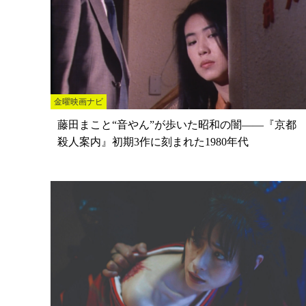
金曜映画ナビ
藤田まこと“音やん”が歩いた昭和の闇――『京都
殺人案内』初期3作に刻まれた1980年代