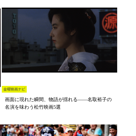
金曜映画ナビ
画面に現れた瞬間、物語が揺れる――名取裕子の
名演を味わう松竹映画5選