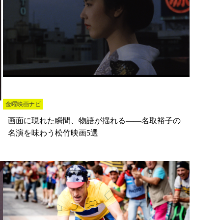
金曜映画ナビ
画面に現れた瞬間、物語が揺れる――名取裕子の
名演を味わう松竹映画5選