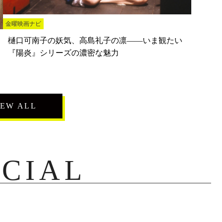
金曜映画ナビ
樋口可南子の妖気、高島礼子の凛――いま観たい
『陽炎』シリーズの濃密な魅力
IEW ALL
ECIAL