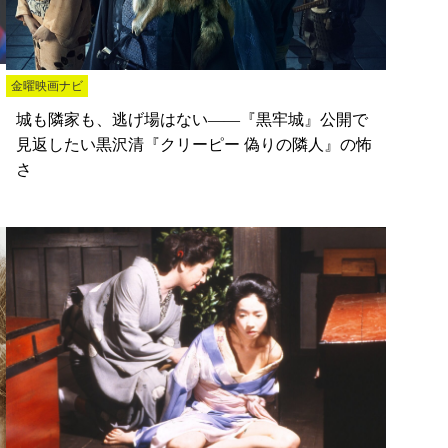
金曜映画ナビ
城も隣家も、逃げ場はない――『黒牢城』公開で
見返したい黒沢清『クリーピー 偽りの隣人』の怖
さ