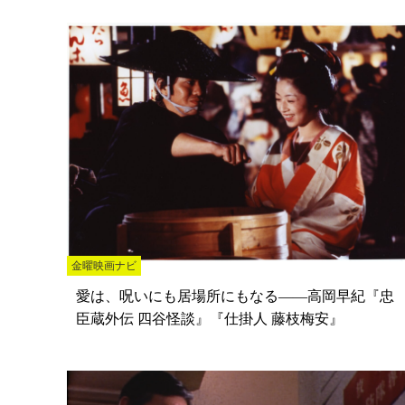
金曜映画ナビ
愛は、呪いにも居場所にもなる――高岡早紀『忠
臣蔵外伝 四谷怪談』『仕掛人 藤枝梅安』