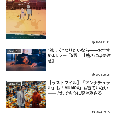
2024.11.21
“涼しく”なりたいなら——おすす
映画コラム
めJホラー「5選」【熱さには要注
意】
2024.09.05
【ラストマイル】「アンナチュラ
映画コラム
ル」も「MIU404」も観ていない
——それでも心に突き刺さる
2024.09.05