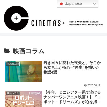
Japanese
映画コラム
若き日々に訪れた喪失と、そこか
REGULAR
ら立ち上がる心─“再生”を描いた
物語4選
2025.06.12
【今年、ミニシアター系で泣ける
映画コラム
ナンバーワンアニメ映画！】『ロ
ボット・ドリームズ』が心を揺さ
ぶる102分