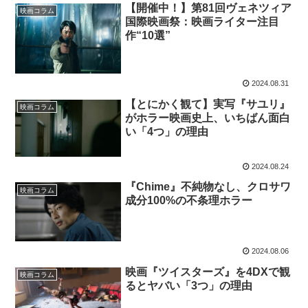
【開催中！】第81回ヴェネツィア
映画コラム
国際映画祭：映画ライター注目
作“10選”
2024.08.31
【とにかく観て】実写『サユリ』
映画コラム
がホラー映画史上、いちばん面白
い「4つ」の理由
2024.08.24
『Chime』不純物なし、クロサワ
映画コラム
成分100%の不条理ホラー
2024.08.06
映画『ツイスターズ』を4DXで観
映画コラム
るとヤバい「3つ」の理由