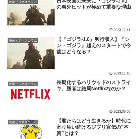
日本映画の未来に『ゴジラ-1.0』
映画ビジネスコラム
の海外ヒットが極めて重要な理由
2023.12.11
【『ゴジラ-1.0』興行収入】『シ
映画ビジネスコラム
ン・ゴジラ』越えのスタートで今
後はどうなる？
2023.11.10
長期化するハリウッドのストライ
映画ビジネスコラム
キ、勝者は結局Netflixなのか？
2023.08.06
【君たちはどう生きるか】時代に
映画ビジネスコラム
寄り添い続けるジブリ宣伝の“本
質”とは？