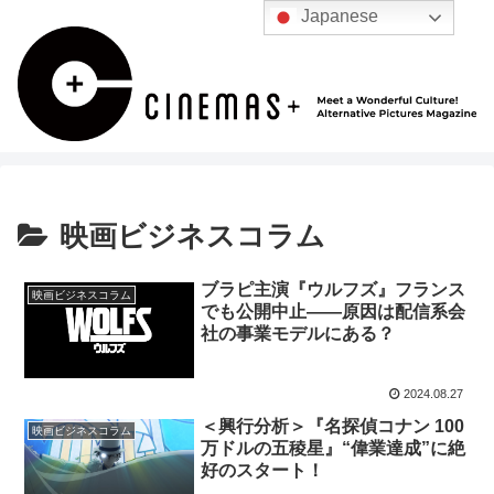
Japanese
映画ビジネスコラム
ブラピ主演『ウルフズ』フランス
映画ビジネスコラム
でも公開中止——原因は配信系会
社の事業モデルにある？
2024.08.27
＜興行分析＞『名探偵コナン 100
映画ビジネスコラム
万ドルの五稜星』“偉業達成”に絶
好のスタート！