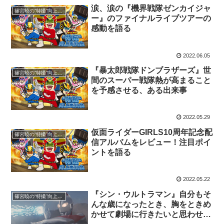
涙、涙の『機界戦隊ゼンカイジャ
篠宮暁の“特撮”向上委員会
ー』のファイナルライブツアーの
感動を語る
2022.06.05
『暴太郎戦隊ドンブラザーズ』世
篠宮暁の“特撮”向上委員会
間のスーパー戦隊熱が高まること
を予感させる、ある出来事
2022.05.29
仮面ライダーGIRLS10周年記念配
篠宮暁の“特撮”向上委員会
信アルバムをレビュー！注目ポイ
ントを語る
2022.05.22
『シン・ウルトラマン』自分もそ
篠宮暁の“特撮”向上委員会
んな歳になったとき、胸をときめ
かせて劇場に行きたいと思わせて