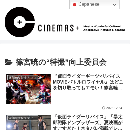
Japanese
篠宮暁の“特撮”向上委員会
『仮面ライダーギーツ×リバイス
篠宮暁の“特撮”向上委員会
MOVIEバトルロワイヤル』はどこ
を切り取ってもエモい！篠宮暁が
ネタバレ有レビューで絶賛
2022.12.24
「仮面ライダーリバイス」「暴太
篠宮暁の“特撮”向上委員会
郎戦隊ドンブラザーズ」夏映画が
すごすぎた！ネタバレ満載でレビ