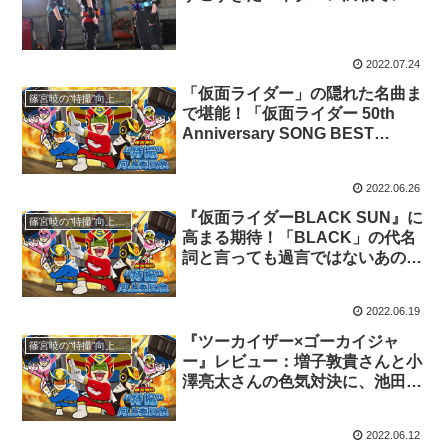
ュー
2022.07.24
「仮面ライダー」の隠れた名曲ま
篠宮暁の“特撮”向上委員会
で堪能！「仮面ライダー 50th
Anniversary SONG BEST
BOX」
2022.06.26
『仮面ライダーBLACK SUN』に
篠宮暁の“特撮”向上委員会
高まる期待！「BLACK」の代名
詞と言っても過言ではないあのシ
ーンまで…
2022.06.19
『ツーカイザー×ゴーカイジャ
篠宮暁の“特撮”向上委員会
ー』レビュー：増子敦貴さんと小
澤亮太さんの色気対決に、池田純
矢さんの変わらぬ魅力
2022.06.12