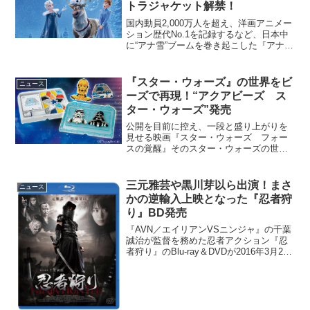
トラジャケット解禁！
国内動員2,000万人を超え、洋画アニメー
ション歴代No.1を記録するなど、日本中
に“アナ雪”ブームを巻き起こした『アナと
雪の女王』。2018年3月16日（金）にデ
ィズニー／ピクサー最新作『リメンバ
ー・ミー』と同時上映される22分の最新
『スター・ウォーズ』の世界をビ
ニュース
作で...
ーズで再現！“アクアビーズ ス
ター・ウォーズ”発売
公開を目前に控え、一段と盛り上がりを
見せる映画『スター・ウォーズ フォー
スの覚醒』そのスター・ウォーズの世界
を小さな“ビーズ”で再現できるメイキング
ホビー“アクアビーズ スター・ウォー
ズ”が株式会社エポック社より発売され
三元雅芸や黒川芽以ら出演！まさ
ニュース
た。水でくっつく不思...
かの逆輸入上映となった『忍者狩
り』BD発売
『AVN／エイリアンVSニンジャ』の千葉
誠治が監督を務めた忍者アクション『忍
者狩り』のBlu-ray＆DVDが2016年3月2日
（水）に発売される。千葉誠治監督作
『忍者狩り』ブルーレイ＆DVD発売天正6
年。伊賀の国。目を覚ました伊賀の下
忍・...