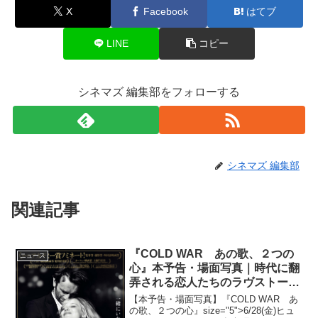
X
Facebook
はてブ
LINE
コピー
シネマズ 編集部をフォローする
シネマズ 編集部
関連記事
『COLD WAR あの歌、２つの
ニュース
心』本予告・場面写真｜時代に翻
弄される恋人たちのラヴストーリ
ー
【本予告・場面写真】『COLD WAR あ
の歌、２つの心』size="5">6/28(金)ヒュ