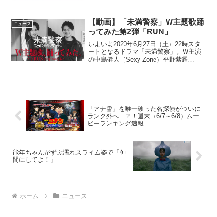
【動画】「未満警察」W主題歌踊
ニュース
ってみた第2弾「RUN」
いよいよ2020年6月27日（土）22時スタ
ートとなるドラマ「未満警察」。W主演
の中島健人（Sexy Zone）平野紫耀
（King ＆ Prince）がW主題歌のダンスに
挑戦する人気企画の第２弾、「Ｗ主題
歌、踊ってみた。～RUN(Sexy ...
「アナ雪」を唯一破った名探偵がついに
ランク外へ…？！週末（6/7～6/8）ムー
ビーランキング速報
能年ちゃんがずぶ濡れスライム姿で「仲
間にしてよ！」
ホーム
ニュース