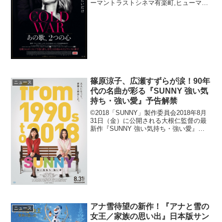
ーマントラストシネマ有楽町,ヒューマン
トラストシネマ渋谷ほか全国公開第91回
アカデミー賞で監督賞、撮影賞、外国語
映画賞の３部門にノミネートされた、...
篠原涼子、広瀬すずらが涙！90年
ニュース
代の名曲が彩る『SUNNY 強い気
持ち・強い愛』予告解禁
©2018「SUNNY」製作委員会2018年8月
31日（金）に公開される大根仁監督の最
新作『SUNNY 強い気持ち・強い愛』の
予告編が解禁された。原作映画『サニー
永遠の仲間たち』のファンである大根
が、舞台を日本に移し、90年代のJ-
POP...
アナ雪待望の新作！『アナと雪の
ニュース
女王／家族の思い出』日本版サン