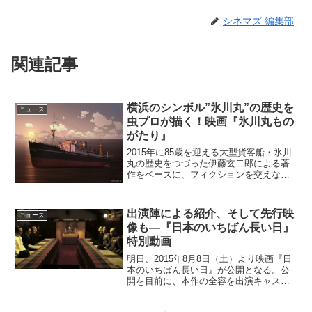
シネマズ 編集部
関連記事
横浜のシンボル”氷川丸”の歴史を
ニュース
虫プロが描く！映画『氷川丸もの
がたり』
2015年に85歳を迎える大型貨客船・氷川
丸の歴史をつづった伊藤玄二郎による著
作をベースに、フィクションを交えなが
らオリジナルストーリーとして長編アニ
メ化した作品『氷川丸ものがたり』が
2015年8月より劇場公開されることが決定
出演陣による紹介、そして先行映
ニュース
した。虫プロが...
像も―『日本のいちばん長い日』
特別動画
明日、2015年8月8日（土）より映画『日
本のいちばん長い日』が公開となる。公
開を目前に、本作の全容を出演キャスト
が紹介する特別映像が公開となってい
る。また、特別映像には本編映像も一部