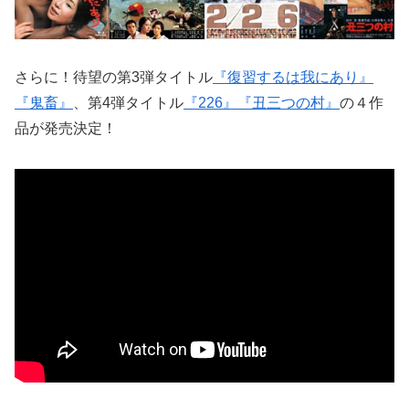
さらに！待望の第3弾タイトル
『復習するは我にあり』
『鬼畜』
、第4弾タイトル
『226』
『丑三つの村』
の４作
品が発売決定！