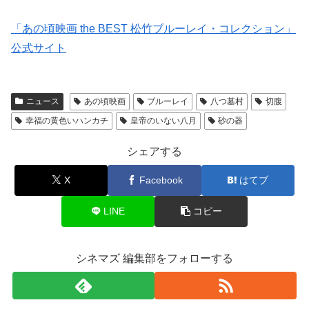
「あの頃映画 the BEST 松竹ブルーレイ・コレクション」
公式サイト
ニュース
あの頃映画
ブルーレイ
八つ墓村
切腹
幸福の黄色いハンカチ
皇帝のいない八月
砂の器
シェアする
X
Facebook
はてブ
LINE
コピー
シネマズ 編集部をフォローする