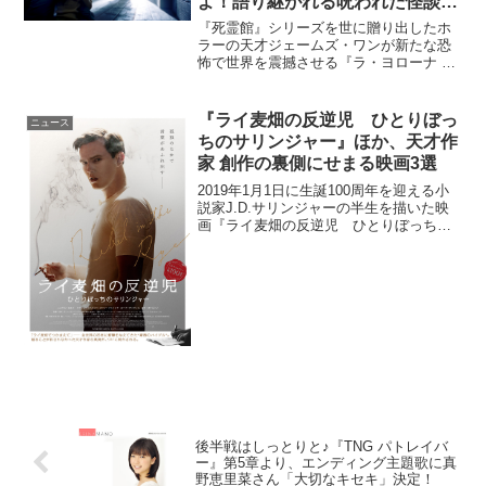
よ！語り継がれる呪われた怪談と
は？
『死霊館』シリーズを世に贈り出したホ
ラーの天才ジェームズ・ワンが新たな恐
怖で世界を震撼させる『ラ・ヨローナ ～
泣く女～』が5月10日より全国公開され
る。本作のベースとなったメキシコの怪
談「ヨローナ」とは？「いい子にしてな
『ライ麦畑の反逆児 ひとりぼっ
ニュース
いと○○が来るよ！」...
ちのサリンジャー』ほか、天才作
家 創作の裏側にせまる映画3選
2019年1月1日に生誕100周年を迎える小
説家J.D.サリンジャーの半生を描いた映
画『ライ麦畑の反逆児 ひとりぼっちの
サリンジャー』ほか、誰もが知る傑作小
説の誕生秘話を描いた作品が年末年始に
立て続けに公開される。作家の知られざ
る裏側・創作...
後半戦はしっとりと♪『TNG パトレイバ
ー』第5章より、エンディング主題歌に真
野恵里菜さん「大切なキセキ」決定！