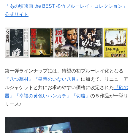
「あの頃映画 the BEST 松竹ブルーレイ・コレクション」
公式サイト
第一弾ラインナップには、待望の初ブルーレイ化となる
『八つ墓村』
『皇帝のいない八月』
に加えて、リニューア
ルジャケットと共にお求めやすい価格に改定された
『砂の
器』
『幸福の黄色いハンカチ』
『切腹』
の５作品が一挙リ
リース♪