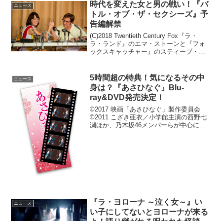
収録されている。終戦70年を迎える今
時代を変えた女と男の戦い！『バ
ニュース
年。その時、何があっ...
トル・オブ・ザ・セクシーズ』予
告編解禁
(C)2018 Twentieth Century Fox『ラ・
ラ・ランド』のエマ・ストーンと『フォ
ックスキャッチャー』のスティーブ・カ
レルが共演する『バトル・オブ・ザ・セ
クシーズ』が2018年7月6日（金）より公
開。この度予告編が解禁とな...
5時間超の特典！気になるその中
ニュース
身は？『あさひなぐ』Blu-
ray&DVD発売決定！
©2017 映画「あさひなぐ」製作委員会
©2011 こざき亜衣／小学館主演の西野七
瀬ほか、乃木坂46メンバーらが中心に集
ったなぎなた青春ムービー『あさひな
ぐ』のBlu-ray＆DVD発売が2018年5月16
日(水)に決定した。満足度アンケ...
『ラ・ヨローナ ～泣く女～』い
ニュース
い子にしてないとヨローナが来る