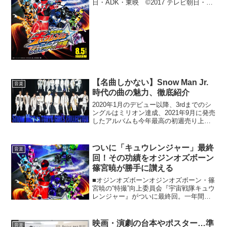
日・ADK・東映 ©2017 テレビ朝日・東
映AG・東映【オジンオズボーン・篠宮暁
の“特撮”向上委員会・第14回】2017年8月
5日（土）公開の『劇場版 仮面ライダー
エグ...
【名曲しかない】Snow Man Jr.
音楽
時代の曲の魅力、徹底紹介
2020年1月のデビュー以降、3rdまでのシ
ングルはミリオン達成、2021年9月に発売
したアルバムも今年最高の初週売り上げ
を達成しただけでなく、男性グループの
1stアルバムの初週売り上げも歴代2位
と、快進撃が止まらないSnow Man。デ
ついに「キュウレンジャー」最終
音楽
ビ...
回！その功績をオジンオズボーン
篠宮暁が勝手に讃える
■オジンオズボーンオジンオズボーン・篠
宮暁の“特撮”向上委員会『宇宙戦隊キュウ
レンジャー』がついに最終回。一年間あ
りがとうございました。特撮作品の最終
回を経験するのは、これで何度目でしょ
うか。毎年、この時期は複雑な気分で
映画・演劇の台本やポスター…準
音楽