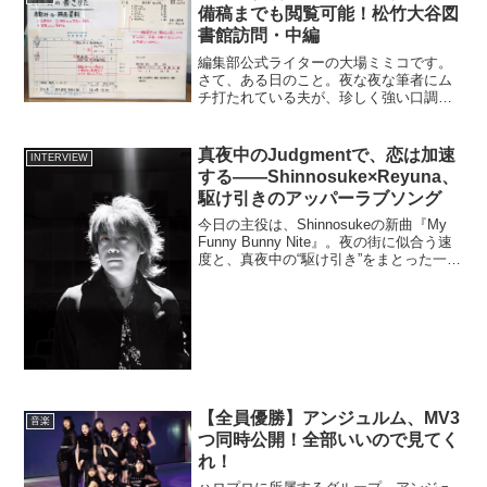
す。一年間生活に密着...
備稿までも閲覧可能！松竹大谷図
書館訪問・中編
編集部公式ライターの大場ミミコです。
さて、ある日のこと。夜な夜な筆者にム
チ打たれている夫が、珍しく強い口調で
私にこう言い放ったんです。「すごい所
に連れてってやる！」むんずと筆者の手
を取るや、ぐいぐい進む夫に導かれ到着
真夜中のJudgmentで、恋は加速
INTERVIEW
したのがココでした。東銀...
する——Shinnosuke×Reyuna、
駆け引きのアッパーラブソング
今日の主役は、Shinnosukeの新曲『My
Funny Bunny Nite』。夜の街に似合う速
度と、真夜中の“駆け引き”をまとった一曲
だ。「久々のソロ曲」だから、勢いを出
したかったPhoto by T.Amari——まず、
リリースおめ...
【全員優勝】アンジュルム、MV3
音楽
つ同時公開！全部いいので見てく
れ！