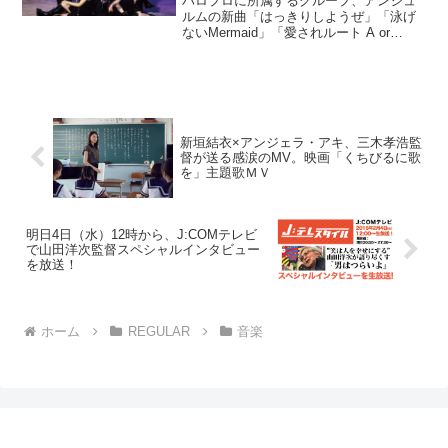
ハロプロに所属するグループ、アンジュ
ルムの新曲「はっきりしようぜ」「泳げ
ないMermaid」「愛されルート A or
B？」のMVが3曲同時に公開されまし
た。2020年11月に加入した新メンバー、
川名凜・為永幸音（ためながしおん）・
松本わか...
新垣結衣×アンジェラ・アキ、三木孝浩監
督が送る感涙のMV。映画「くちびるに歌
を」主題歌ＭＶ
明日4日（水）12時から、J:COMテレビ
で山田洋次監督スペシャルインタビュー
を放送！
ホーム
REGULAR
音楽