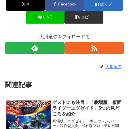
X
Facebook
はてブ
LINE
コピー
大川竜弥をフォローする
大川竜弥
関連記事
ゲストにも注目！「劇場版 仮面
音楽
ライダーエグゼイド」5つの見ど
ころを紹介
劇場版「エグゼイド・キュウレンジャ
ー」製作委員会 ©石森プロ・テレビ朝