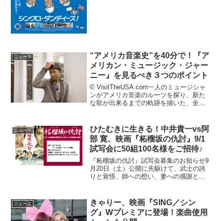
収めるまでの実話をベースに、舞台をイ
ギリスに移し...
“アメリカ音楽史”を40分で！『ア
ニュース
メリカン・ミュージック・ジャー
ニー』を見るべき３つのポイント
© VisitTheUSA.com一人のミュージシャ
ンがアメリカ音楽のルーツを探り、新た
な歌が出来るまでの軌跡を描いた、全米
を旅する音楽ドキュメンタリー映画『ア
メリカン・ミュージック・ジャーニー』
が、11月16日（金）より公開されてい
ひたむきに生きる！中井貴一vs阿
ニュース
る。今...
部 寛、映画『柘榴坂の仇討』9/1
試写会に50組100名様をご招待♪
『柘榴坂の仇討』試写会募集のお知らせ9
月20日（土）公開に先駆けて、武士の誇
りと覚悟、師への想い、妻への感謝と愛
―日本人の真心が詰まったこの映画をぜ
ひ映画ファンの皆さまにご覧頂きたいと
思います♪応募フォームより、必要事項を
きゃりー、映画『SING／シン
ニュース
ご記入のうえドシド...
グ』Wプレミアに登場！楽曲使用