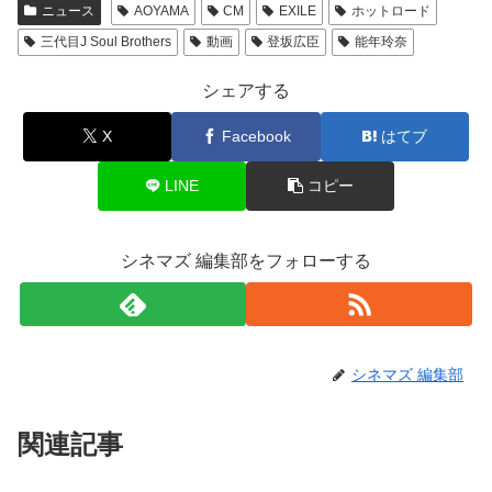
ニュース
AOYAMA
CM
EXILE
ホットロード
三代目J Soul Brothers
動画
登坂広臣
能年玲奈
シェアする
X
Facebook
はてブ
LINE
コピー
シネマズ 編集部をフォローする
シネマズ 編集部
関連記事