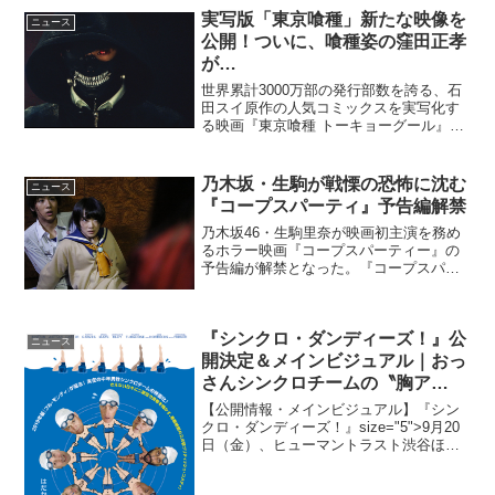
実写版「東京喰種」新たな映像を
ニュース
公開！ついに、喰種姿の窪田正孝
が…
世界累計3000万部の発行部数を誇る、石
田スイ原作の人気コミックスを実写化す
る映画『東京喰種 トーキョーグール』よ
り、RADWIMPS・野田洋次郎のソロプロ
ジェクトillion(イリオン)による主題歌をフ
ィーチャーした、特別予告映像が解禁
乃木坂・生駒が戦慄の恐怖に沈む
ニュース
と...
『コープスパーティ』予告編解禁
乃木坂46・生駒里奈が映画初主演を務め
るホラー映画『コープスパーティー』の
予告編が解禁となった。『コープスパー
ティー』は廃校を舞台に繰り広げられる
人気ホラーアドベンチャーゲームが原作
で、PSPやPS Vitaのほか、コミカライ
『シンクロ・ダンディーズ！』公
ズ、ノベライズ...
ニュース
開決定＆メインビジュアル｜おっ
さんシンクロチームの〝胸ア
ツ“実話！
【公開情報・メインビジュアル】『シン
クロ・ダンディーズ！』size="5">9月20
日（金）、ヒューマントラスト渋谷ほか
全国順次公開実在するスウェーデンの男
子シンクロチームが世界選手権で成功を