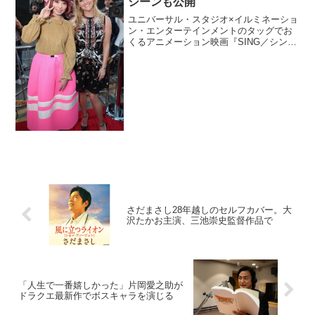
シーンも公開
ユニバーサル・スタジオ×イルミネーショ
ン・エンターテインメントのタッグでお
くるアニメーション映画『SING／シン
グ』から、きゃりーぱみゅぱみゅの楽曲
が使用されたシーンの映像が公開され
た。また、先日アメリカが行われたワー
ルドプレミアの様子もシ...
さだまさし28年越しのセルフカバー。大
沢たかお主演、三池崇史監督作品で
「人生で一番嬉しかった」片岡愛之助が
ドラクエ最新作でボスキャラを演じる