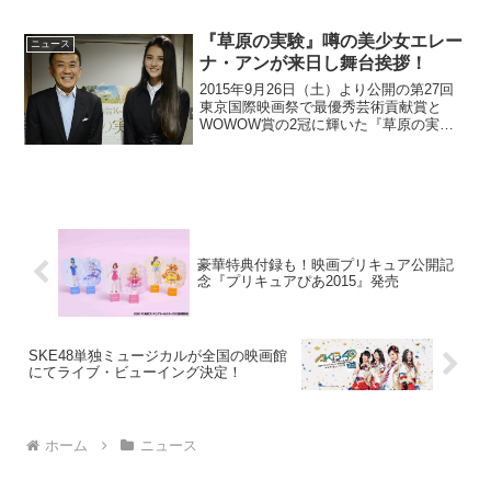
た。映画『はじまりへの旅』マット・ロ
ス監督からのメッセージ映像ベン・キャ
『草原の実験』噂の美少女エレー
ニュース
ッシュ(ヴィゴ・モーテン...
ナ・アンが来日し舞台挨拶！
2015年9月26日（土）より公開の第27回
東京国際映画祭で最優秀芸術貢献賞と
WOWOW賞の2冠に輝いた『草原の実
験』の初日舞台挨拶が渋谷シアター・イ
メージフォーラムにて行われ、各公演後
に、主人公役のエレーナ・アンが登壇し
た。演技経験なく主...
豪華特典付録も！映画プリキュア公開記
念『プリキュアぴあ2015』発売
SKE48単独ミュージカルが全国の映画館
にてライブ・ビューイング決定！
ホーム
ニュース