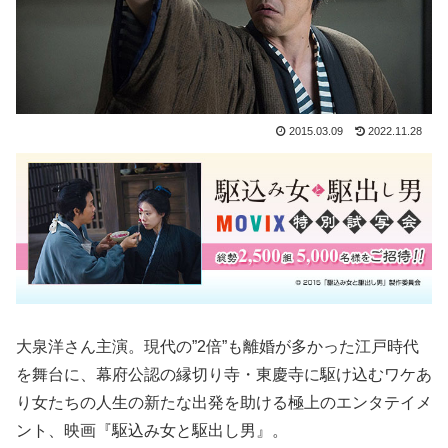
2015.03.09
2022.11.28
大泉洋さん主演。現代の”2倍”も離婚が多かった江戸時代
を舞台に、幕府公認の縁切り寺・東慶寺に駆け込むワケあ
り女たちの人生の新たな出発を助ける極上のエンタテイメ
ント、映画『駆込み女と駆出し男』。