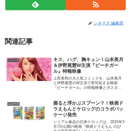
シネマズ 編集部
関連記事
キス、ハグ、胸キュン！山本美月
ニュース
＆伊野尾慧W主演『ピーチガー
ル』特報映像
上田美和の大人気コミックを、山本美月
と伊野尾慧のW主演で実写化する映画
『ピーチガール』の特報映像とポスター
ビジュアルが公開された。映画『ピーチ
ガール』特報＆ポスタービジュアル公
開！見た目は派手だけど中身は超ピュア
握ると浮かぶスプーン？！映画ド
ニュース
な女子高生もも(山本美月)。...
ラえもんとケロッグのコラボパッ
ケージ発売
シリアル食品の日本ケロッグは、2015年3
月7日公開の映画『映画ドラえもん のび