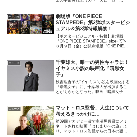
太の宇宙英雄記（スペースヒーロー
ズ）』とのコラボパッケージを期間限定
で発売する。▲『映画ドラえもん2015」
コラボ スペシャルパッケージ発売するの
劇場版『ONE PIECE
ニュース
は『コーンフロ...
STAMPEDE』第2弾ポスタービジ
ュアル＆第3弾特報解禁！
【ポスタービジュアル・特報】劇場版
『ONE PIECE STAMPEDE』size="5">
８月９日（金）公開劇場版『ONE PIECE
STAMPEDE』（スタンピード）より、第
2弾ポスタービジュアル、第3弾特報が解
禁された。今回解禁とな...
千葉雄大、唯一の男性キャラに！
ニュース
イヤミス小説の映画化『暗黒女
子』
秋吉理香子の“イヤミス”小説を映画化する
『暗黒女子』に、千葉雄大が出演するこ
とが明らかとなった。映画『暗黒女子』
千葉雄大の出演が決定！セレブ女子高生
たちが通う、聖母マリア女子高等学院。
ある日、学院の経営者の娘で、全校生徒
マット・ロス監督、人生について
ニュース
の憧れの的だった白石...
考えるきっかけに…
第89回アカデミー賞で主演男優賞にノミ
ネートされた映画『はじまりへの旅』よ
り、マット・ロス監督からの日本の観客
に向けたメッセージ映像が解禁となっ