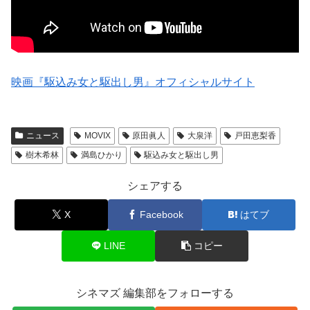
映画『駆込み女と駆出し男』オフィシャルサイト
ニュース
MOVIX
原田眞人
大泉洋
戸田恵梨香
樹木希林
満島ひかり
駆込み女と駆出し男
シェアする
X
Facebook
はてブ
LINE
コピー
シネマズ 編集部をフォローする