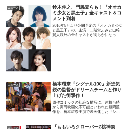
鈴木伸之、門脇麦らも！『オオカ
ニュース
ミ少女と黒王子』全キャスト＆コ
メント到着
2016年5月より公開予定の『オオカミ少女
と黒王子』の、主演・二階堂ふみと山﨑
賢人以外の全キャストが明らかになって
いる。また、キャスト陣からのコメント
も到着している。二階堂ふみと山﨑賢人
のW主演の脇を固めるのは？「別冊マー
ガレット」連載中の...
橋本環奈『シグナル100』新進気
ニュース
鋭の監督がドリームチームと作り
上げた衝撃作！
原作コミックの壮絶な描写に、連載当時
から実写映画化不可能といわれた超問題
作を、橋本環奈主演で映画化した『シグ
ナル100』が、2020年1月24日（金）より
公開される。『バトル・ロワイアル』を
彷彿？！新進気鋭の監督がドリームチー
『ももいろクローバーZ桃神祭
ニュース