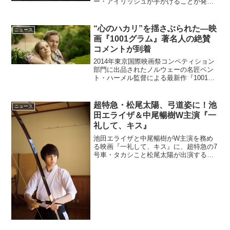
ー・アイリッシュが手がけることが発表
された。ビリー・アイリッシュは18歳で
200万枚以上を売り上げ、グラミー賞®に
ノミネートされているが、同様に複数の
“心のハカリ”を揺さぶられた―映
ニュース
グラミー賞にノ...
画『1001グラム』著名人の絶賛
コメントが到着
2014年東京国際映画祭コンペティション
部門に出品されたノルウェーの名匠ベン
ト・ハーメル監督による最新作『1001グ
ラム ハカリしれない愛のこと』計測の
エキスパートである美しい女性が北欧か
らパリを舞台に、今までの幸せの基準を
超特急・松尾太陽、弓道姿に！池
ニュース
一新する“心のハ...
田エライザ＆中尾暢樹W主演『一
礼して、キス』
池田エライザと中尾暢樹がW主演を務め
る映画『一礼して、キス』に、超特急の7
号車・タカシこと松尾太陽が出演するこ
とが明らかとなった。新キャストに超特
急・松尾太陽！映画『一礼して、キス』
映画『一礼して、キス』は、弓道をする
姿に恋をした男の子が、...