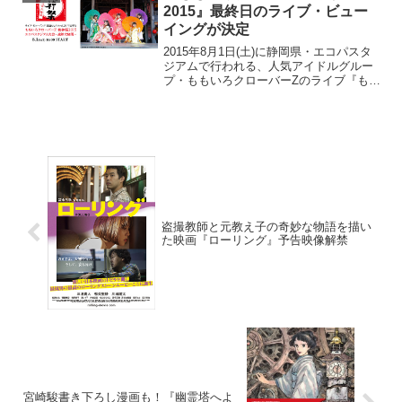
ムで新たな衝撃...
2015』最終日のライブ・ビュー
イングが決定
2015年8月1日(土)に静岡県・エコパスタ
ジアムで行われる、人気アイドルグルー
プ・ももいろクローバーZのライブ『もも
いろクローバーZ 桃神祭2015 エコパスタ
ジアム大会～遠州大騒儀～』のライブ・
ビューイングが決定した。2度目の開催と
なる...
盗撮教師と元教え子の奇妙な物語を描い
た映画『ローリング』予告映像解禁
宮崎駿書き下ろし漫画も！『幽霊塔へよ