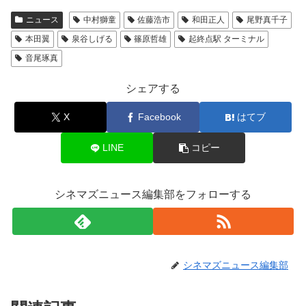
ニュース
中村獅童
佐藤浩市
和田正人
尾野真千子
本田翼
泉谷しげる
篠原哲雄
起終点駅 ターミナル
音尾琢真
シェアする
X
Facebook
はてブ
LINE
コピー
シネマズニュース編集部をフォローする
シネマズニュース編集部