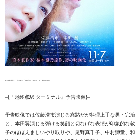
2015 桜木紫乃・小学館／「起終点駅 ターミナル」製作委員会
–{『起終点駅 ターミナル』予告映像}–
予告映像では佐藤浩市演じる寡黙だが料理上手な男・完治
と、本田翼演じる弾ける笑顔と切なげな表情が印象的な敦
子のほほえましいやり取りや、尾野真千子、中村獅童、和