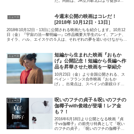
た。同館は、JR立川駅北口より徒歩3分
の立川髙島屋S.C.内8階に位置しており、
ミニシアター系作品を中心に、世界各国
の作品やファミリー向け作品を幅広く...
今週末公開の映画はコレだ！
ニュース
[2018年 10月12日・13日］
2018年10月12日・13日に公開される映画たちを紹介します。10月12
日（金）『宇宙の法―黎明編―』□作品概要大学生のレイ、アンナ、
タイラ、ハル、エイスケの５人は、それぞれの夢を追いかけながら学
生生活を送っていた。しかし彼らには宇宙から...
短編から生まれた映画『おもか
ニュース
げ』公開記念！短編から長編へ作
品を昇華させた映画を一挙紹介
10月23日（金）より全国公開される、ス
ペイン・フランス合作映画『おもか
げ』。出発点は、スペインの新鋭ロドリ
ゴ・ソロゴイェン監督が2017年に製作
し、第91回アカデミー賞®短編実写映画
賞にノミネートされた短編映画
呪いのフチの貞子＆呪いのフチの
ニュース
「Madre」だ。『おもかげ...
伽椰子with俊雄が登場！レア金
も？！
2016年6月18日より公開となる映画『貞
子vs伽椰子』の前売り特典として「呪い
のフチの貞子」「呪いのフチの伽椰子
with俊雄」が登場することがあきらかと