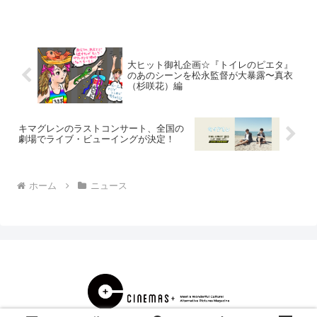
なった。「呪いのフチの貞子」vs「呪い
のフチの伽椰子」？！映画『貞子vs伽椰
子』は、J...
大ヒット御礼企画☆『トイレのピエタ』
のあのシーンを松永監督が大暴露〜真衣
（杉咲花）編
キマグレンのラストコンサート、全国の
劇場でライブ・ビューイングが決定！
ホーム
ニュース