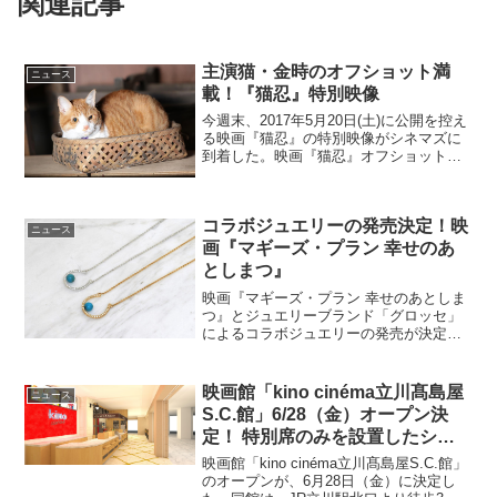
関連記事
主演猫・金時のオフショット満
ニュース
載！『猫忍』特別映像
今週末、2017年5月20日(土)に公開を控え
る映画『猫忍』の特別映像がシネマズに
到着した。映画『猫忍』オフショット満
載の特別映像時は、泰平―。霧生忍者の
久世陽炎太(大野拓朗)は、忍び込んだ屋敷
で、生き別れた父そっくりのデブ猫(金時)
コラボジュエリーの発売決定！映
に遭遇...
ニュース
画『マギーズ・プラン 幸せのあ
としまつ』
映画『マギーズ・プラン 幸せのあとしま
つ』とジュエリーブランド「グロッセ」
によるコラボジュエリーの発売が決定し
た。映画『マギーズ・プラン 幸せのあと
しまつ』とグロッセがコラボ！NYの大学
で働くマギー(グレタ・ガーウィグ)は、文
映画館「kino cinéma立川髙島屋
ニュース
化人類学者・ジ...
S.C.館」6/28（金）オープン決
定！ 特別席のみを設置したシア
ターも
映画館「kino cinéma立川髙島屋S.C.館」
のオープンが、6月28日（金）に決定し