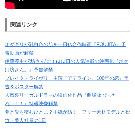
関連リンク
オダギリが乳白色の肌を―日仏合作映画『FOUJITA』予
告動画が解禁
伊藤淳史が”坊さん”に！ほぼ日の人気連載の映画化『ボク
は坊さん。』予告解禁
ブレイク・ライヴリー主演『アデライン、100年の恋』予
告＆ポスター解禁
人気裏リーガルドラマの映画化作品『劇場版 びった
れ！！！』特報映像解禁
夢と愛を積むひと…？手紙が紡ぐ、フリー素材モデルと松
竹・美人社員の1日