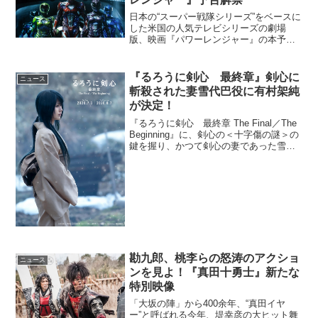
日本の“スーパー戦隊シリーズ”をベースに
した米国の人気テレビシリーズの劇場
版、映画『パワーレンジャー』の本予告
映像が解禁となった。映画『パワーレン
ジャー』本予告映像解禁遡ること時は紀
元前。古代の地球で世界の運命を決す
『るろうに剣心 最終章』剣心に
ニュース
る、大きな戦いが終焉を迎...
斬殺された妻雪代巴役に有村架純
が決定！
『るろうに剣心 最終章 The Final／The
Beginning』に、剣心の＜十字傷の謎＞の
鍵を握り、かつて剣心の妻であった雪代
巴役で有村架純が出演することが決定。
巴のビジュアルが解禁された。有村が演
じる雪代巴は、幕末、剣心が血も涙も...
勘九郎、桃李らの怒涛のアクショ
ニュース
ンを見よ！『真田十勇士』新たな
特別映像
「大坂の陣」から400余年、“真田イヤ
ー”と呼ばれる今年、堤幸彦の大ヒット舞