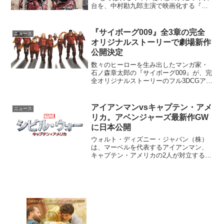
台を、中村勘九郎主演で映画化する『真
田十勇士』から、本作の見せ場の一つ、
手に汗握るアクションが垣間見れる新た
な特別映像が解禁となった。映画『真田
『サイボーグ009』全3章の完全
ニュース
十勇士』特別映像解禁...
オリジナルストーリーで劇場新作
公開決定
数々のヒーローを生み出したマンガ家・
石ノ森章太郎の『サイボーグ009』が、完
全オリジナルストーリーのフル3DCGアニ
メーションの新作として2016年11月に全
3章完結、各章2週間限定で劇場劇場公開
されることがあきらかとなった。タイト
アイアンマンvsキャプテン・アメ
ニュース
ルは『C...
リカ。アベンジャーズ最新作GW
に日本公開
ウォルト・ディズニー・ジャパン（株）
は、マーベルを代表するアイアンマン、
キャプテン・アメリカの2人が対立する映
画『シビル・ウォー／キャプテン・アメ
リカ』を全米に先駆けて2016年4月29日
（金）に公開することを決めた。全米公
開は2016年5...