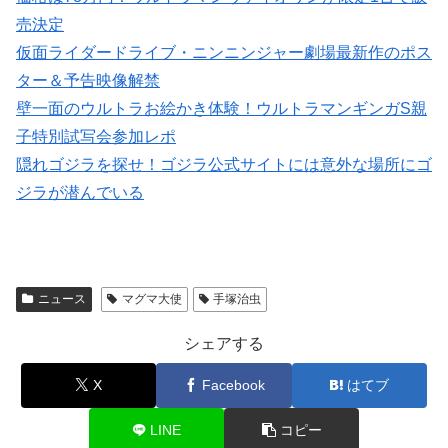
売決定
仮面ライダードライブ・ニンニンジャー劇場最新作のポス
ター＆予告映像解禁
壁一面のウルトラお絵かき体験！ウルトラマンギンガS親
子特別試写会参加レポ
隠れゴジラを探せ！ゴジラ公式サイトには意外な場所にゴ
ジラが潜んでいる
ニュース
マグマ大使
手塚治虫
シェアする
X
Facebook
はてブ
LINE
コピー