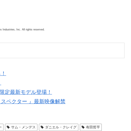
dustries, Inc. All rights reserved.
る！
！
ン限定最新モデル登場！
 スペクター 』最新映像解禁
ー
サム・メンデス
ダニエル・クレイグ
有田哲平