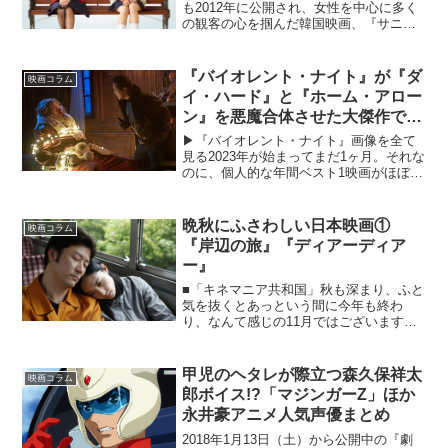
も2012年に公開され、女性を中心に多く
の観客の心を掴んだ韓国映画、『サニー
永遠の仲間たち』。オリジナル版の舞台
を80年代の韓国から、90年代の日本に置
き換えてリメイクした作品、『SUNNY ...
『バイオレント・ナイト』が『ダ
映画コラム
イ・ハード』と『ホーム・アロー
ン』を悪魔合体させた大傑作であ
る理由
▶︎『バイオレント・ナイト』画像を全て
見る2023年が始まってまだ1ヶ月。それな
のに、個人的な年間ベスト1映画がほぼほ
ぼ決定する大傑作に出会うとは、夢にも
思わなかった。それが2月3日より公開さ
れている『バイオレント・ナイト』であ
晩秋にふさわしい日本映画①
映画コラム
る。まともじ...
『岸辺の旅』『ディアーディア
ー』
■「キネマニア共和国」秋も深まり、ふと
気を抜くとあっという間に今年も終わ
り、なんて感じの11月ではございます
が、まもなくやってくる『スター・ウォ
ーズ フォースの覚醒』や『007スペクタ
ー』などなどお正月映画の華々しさを待
甲児のヘタレが際立つ森久保祥太
映画コラム
ち望みつつ……。《キ...
郎ボイス!?「マジンガーZ」ほか
永井豪アニメ人気声優まとめ
2018年1月13日（土）から公開中の『劇