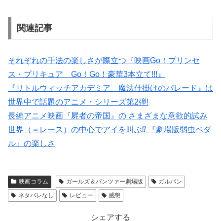
関連記事
それぞれの手法の楽しさが際立つ『映画Go！プリンセ
ス・プリキュア Go！Go！豪華3本立て!!!』
『リトルウィッチアカデミア 魔法仕掛けのパレード』は
世界中で話題のアニメ・シリーズ第2弾!
長編アニメ映画『屍者の帝国』の さまざまな意欲的試み
世界（＝レース）の中心でアイを叫ぶ⁉ 『劇場版弱虫ペダ
ル』の楽しさ
映画コラム
ガールズ＆パンツァー劇場版
ガルパン
ネタバレなし
レビュー
感想
シェアする