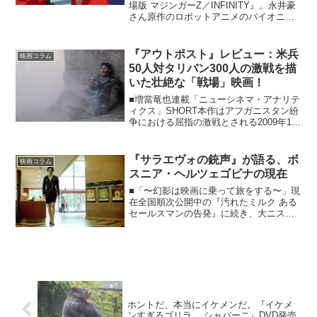
場版 マジンガーZ／INFINITY』。永井豪
さん原作のロボットアニメのパイオニア
『マジンガーZ』の完全新作映画です。
(C)永井豪／ダイナミック企画・ＭＺ製作
委員会『マジンガーZ』作品の主人公・兜
『アウトポスト』レビュー：米兵
映画コラム
甲...
50人対タリバン300人の激戦を描
いた壮絶な「戦場」映画！
■増當竜也連載「ニューシネマ・アナリテ
ィクス」SHORT本作はアフガニスタン紛
争における屈指の激戦とされる2009年10
月3日“カムデシュの戦い”を、アメリカ側
の目線からリアルに見据えた戦場映画で
す。パキスタンとアフガニスタンを結ぶ
『サラエヴォの銃声』が語る、ボ
映画コラム
米軍キー...
スニア・ヘルツェゴビナの現在
■「〜幻影は映画に乗って旅をする〜」現
在全国順次公開中の『汚れたミルク ある
セールスマンの告発』に続き、大ニス・
タノヴィッチのもうひとつの新作が25日
から公開される。昨年のベルリン国際映
画祭で銀熊賞（審査員グランプリ）に輝
いた『サラエヴォの...
ホントだ、本当にイケメンだ。『イケメ
ンすぎるゴリラ。 シャバーニ』DVD発売