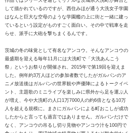
作品ではシリーズを通してリアルな茨城県大洗町が舞台と
して描かれているのですが、西住みほが通う大洗女子学園
はなんと巨大な空母のような学園艦の上に街と一緒に建っ
ているという設定がものすごく面白い。その中で戦車を走
らせ、派手に大砲を撃ちまくるんです。
茨城の冬の味覚として有名なアンコウ。そんなアンコウの
最盛期を迎える毎年11月には大洗町で「大洗あんこう
祭」というお祭りが開催され、2015年で第19回を迎えま
した。例年約3万人ほどの参加者数でしたがガルパンのア
ニメ放送後はガルパンの世界観や声優陣によるトークイベ
ント、主題歌のミニライブを楽しみに県外から足を運ぶ人
が増え、今や大洗町の人口1万7000人の約6倍となる10万
人を超える規模に。まさにガルパンによる町おこしが成功
したからと言っても過言ではありません。ガルパンだけで
なく、アンコウの吊るし切り見物やアンコウ汁を100円で