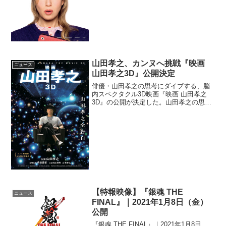
解禁となった。『ブリジット・ジョーン
ズの日記 ダメな私の最後のモテ期』予告
＆ティザービジュアル...
山田孝之、カンヌへ挑戦『映画
ニュース
山田孝之3D』公開決定
俳優・山田孝之の思考にダイブする、脳
内スペクタクル3D映画『映画 山田孝之
3D』の公開が決定した。山田孝之の思考
にダイブ！『映画 山田孝之3D』『映画
山田孝之3D』は、テレビ東京ほかで放送
されたドキュメンタリードラマ「山田孝
之のカンヌ映画...
【特報映像】『銀魂 THE
ニュース
FINAL』｜2021年1月8日（金）
公開
『銀魂 THE FINAL』｜2021年1月8日