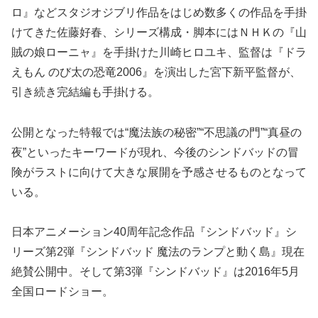
ロ』などスタジオジブリ作品をはじめ数多くの作品を手掛
けてきた佐藤好春、シリーズ構成・脚本にはＮＨＫの『山
賊の娘ローニャ』を手掛けた川崎ヒロユキ、監督は『ドラ
えもん のび太の恐竜2006』を演出した宮下新平監督が、
引き続き完結編も手掛ける。
公開となった特報では“魔法族の秘密”“不思議の門”“真昼の
夜”といったキーワードが現れ、今後のシンドバッドの冒
険がラストに向けて大きな展開を予感させるものとなって
いる。
日本アニメーション40周年記念作品『シンドバッド』シ
リーズ第2弾『シンドバッド 魔法のランプと動く島』現在
絶賛公開中。そして第3弾『シンドバッド』は2016年5月
全国ロードショー。