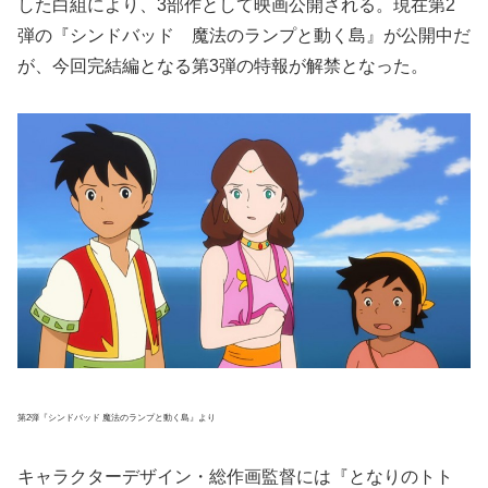
した白組により、3部作として映画公開される。現在第2
弾の『シンドバッド 魔法のランプと動く島』が公開中だ
が、今回完結編となる第3弾の特報が解禁となった。
第2弾『シンドバッド 魔法のランプと動く島』より
キャラクターデザイン・総作画監督には『となりのトト