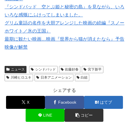
『シンドバッド 空とぶ姫と秘密の島』を見ながら、いろ
いろな感慨にふけってしまいました。
グリム童話の名作を大胆アレンジした映画の続編『スノー
ホワイト／氷の王国』
最期に観たい映画…映画『世界から猫が消えたなら』予告
映像が解禁
ニュース
シンドバッド
佐藤好春
宮下新平
川崎ヒロユキ
日本アニメーション
白組
シェアする
X
Facebook
はてブ
LINE
コピー