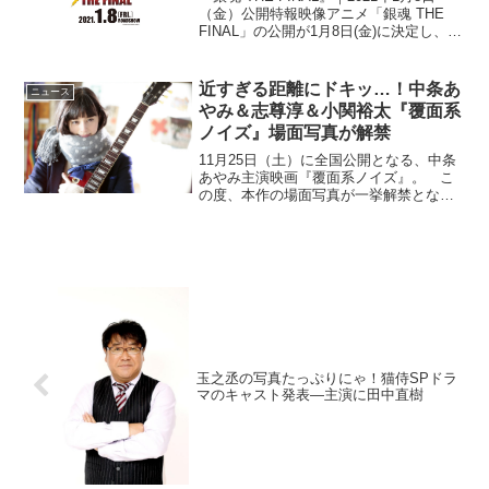
（金）公開特報映像アニメ「銀魂 THE
FINAL」の公開が1月8日(金)に決定し、特
報映像が解禁された。「終わる終わる」
詐欺とも言われていたアニメ「銀魂」シ
リーズが、今度こそ本当に終わりを迎...
近すぎる距離にドキッ…！中条あ
ニュース
やみ＆志尊淳＆小関裕太『覆面系
ノイズ』場面写真が解禁
11月25日（土）に全国公開となる、中条
あやみ主演映画『覆面系ノイズ』。 こ
の度、本作の場面写真が一挙解禁となっ
た。このニュースのポイント・中条あや
み主演映画『覆面系ノイズ』の場面写真
が解禁・今回解禁されたのは３人の片思
いが交錯する10枚・...
玉之丞の写真たっぷりにゃ！猫侍SPドラ
マのキャスト発表―主演に田中直樹