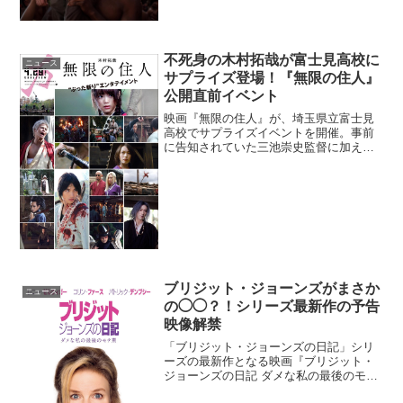
不死身の木村拓哉が富士見高校に
ニュース
サプライズ登場！『無限の住人』
公開直前イベント
映画『無限の住人』が、埼玉県立富士見
高校でサプライズイベントを開催。事前
に告知されていた三池崇史監督に加え、
キャストの木村拓哉、杉咲花、福士蒼
汰、満島真之介が登壇した。木村拓哉＆
杉咲花＆福士蒼汰＆満島真之介がサプラ
イズ登場！映画『無限の住人...
ブリジット・ジョーンズがまさか
ニュース
の◯◯？！シリーズ最新作の予告
映像解禁
「ブリジット・ジョーンズの日記」シリ
ーズの最新作となる映画『ブリジット・
ジョーンズの日記 ダメな私の最後のモテ
期』の予告映像とティザービジュアルが