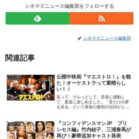
シネマズニュース編集部をフォローする
シネマズニュース編集部
関連記事
公開中映画『マエストロ！』を観
ニュース
た！オーケストラって素晴らし
い！！
笑って、ウルっとして、音楽に感動し
て、素直に楽しめました。「音だけの夢
を見る」という香坂の最初の台詞がとて
も印象的でした。音だけの夢を見る事っ
てサッポリは無いので、どんな感じだろ
うかと想像したけど、すっごく癒されそ
『コンフィデンスマンJP プリ
ニュース
うですよね。天道役の西田敏...
ンセス編』竹内結子、三浦春馬が
再び！豪華追加キャスト発表