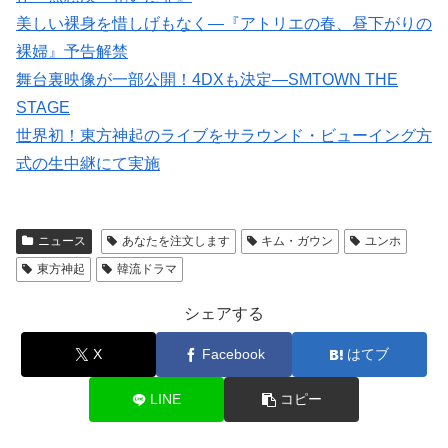
美しい裸身を惜しげもなく―『アトリエの春、昼下がりの
裸婦』予告解禁
舞台裏映像が一部公開！4DXも決定―SMTOWN THE
STAGE
世界初！東方神起のライブをサラウンド・ビューイング方
式の生中継にて実施
ニュース
あなたを注文します
キム・ガウン
ユンホ
東方神起
韓流ドラマ
シェアする
X
Facebook
はてブ
LINE
コピー