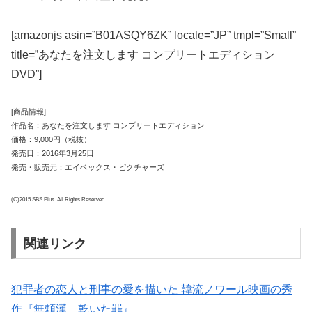
[amazonjs asin=”B01ASQY6ZK” locale=”JP” tmpl=”Small”
title=”あなたを注文します コンプリートエディション
DVD”]
[商品情報]
作品名：あなたを注文します コンプリートエディション
価格：9,000円（税抜）
発売日：2016年3月25日
発売・販売元：エイベックス・ピクチャーズ
(C)2015 SBS Plus. All Rights Reserved
関連リンク
犯罪者の恋人と刑事の愛を描いた 韓流ノワール映画の秀
作『無頼漢 乾いた罪』