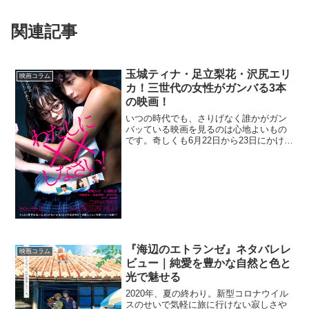
関連記事
玉城ティナ・足立梨花・沢尻エリ
映画コラム
カ！三世代の女性がガンバる3本
の映画！
いつの時代でも、さりげなく誰かがガン
バッている映画を見るのは心地よいもの
です。奇しくも6月22日から23日にかけて
公開される3本の日本映画、10代、20代、
30代と、それぞれの世代のヒロインが健
気にガンバる姿、が微笑ましくも気持ち
いいものば...
『海辺のエトランゼ』ネタバレレ
映画コラム
ビュー｜純愛を豊かな自然と色と
光で魅せる
2020年、夏の終わり。新型コロナウイル
スのせいで気軽に旅に行けない寂しさや