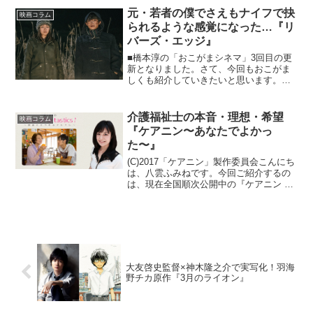
的ヒーロー時代劇として、スリリングか
元・若者の僕でさえもナイフで抉
映画コラム
つユーモラス、...
られるような感覚になった…『リ
バーズ・エッジ』
■橋本淳の「おこがまシネマ」3回目の更
新となりました。さて、今回もおこがま
しくも紹介していきたいと思います。
『リバーズ・エッジ』(C)2018「リバー
ズ・エッジ」製作委員会/岡崎京子・宝島
社2018年、これから公開される邦画の中
介護福祉士の本音・理想・希望
映画コラム
でも、...
『ケアニン〜あなたでよかっ
た〜』
(C)2017「ケアニン」製作委員会こんにち
は、八雲ふみねです。今回ご紹介するの
は、現在全国順次公開中の『ケアニン 〜
あなたでよかった〜』。いまや他人事で
はすまされない、介護福祉の現実と真正
面から向き合った意欲作です。八雲ふみ
ねの What...
大友啓史監督×神木隆之介で実写化！羽海
野チカ原作『3月のライオン』