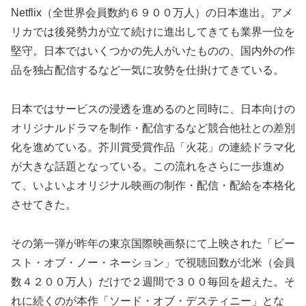
Netflix（全世界会員数約６９００万人）の日本進出。アメ
リカでは後発勢力が立て続けに進出してきても業界一位を
堅守。日本ではいくつかの先人がいたものの、国内外の作
品を独占配信するなど一気に攻勢を仕掛けてきている。
日本ではサービスの浸透を進めるのと同時に、日本向けの
オリジナルドラマを制作・配信するなど競合他社との差別
化を進めている。芥川賞受賞作品「火花」の連続ドラマ化
が大きな話題となっている。この流れをさらに一歩進め
て、いよいよオリジナル映画の制作・配信・配給を本格化
させてきた。
その第一弾が昨年の東京国際映画祭にて上映された「ビー
スト・オブ・ノー・ネーション」で視聴回数が北米（会員
数４２００万人）だけで２週間で３００毎回を超えた。そ
れに続くのが本作「ソード・オブ・デスティニー」とな