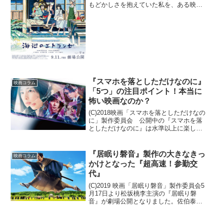
もどかしさを抱えていた私を、ある映画
が連れ出してくれました。私を沖縄の離
島へ連れて行ってくれたのは、映画『海
辺のエトランゼ』。そしてその旅先の豊
かな自然とのんびりと...
『スマホを落としただけなのに』
映画コラム
「5つ」の注目ポイント！本当に
怖い映画なのか？
(C)2018映画「スマホを落としただけなの
に」製作委員会 公開中の『スマホを落
としただけなのに』は水準以上に楽しめ
る、“現代ならでは”の設定を活かした優れ
たホラーサスペンスでした。原作小説と
の比較も合わせ、その魅力を以下に紹介
『居眠り磐音』製作の大きなきっ
映画コラム
します。1：...
かけとなった『超高速！参勤交
代』
(C)2019 映画「居眠り磐音」製作委員会5
月17日より松坂桃李主演の『居眠り磐
音』が劇場公開となりました。佐伯泰英
のベストセラー時代小説を原作にしたこ
の作品、日本映画に久しくなかった本格