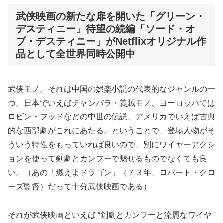
武侠映画の新たな扉を開いた「グリーン・
デスティニー」待望の続編「ソード・オ
ブ・デスティニー」がNetflixオリジナル作
品として全世界同時公開中
武侠モノ。それは中国の娯楽小説の代表的なジャンルの一
つ。日本でいえばチャンバラ・義賊モノ、ヨーロッパでは
ロビン・フッドなどの中世の伝説、アメリカでいえば古典
的な西部劇がこれにあたる。ということで、登場人物がそ
ういう特性をもっていれば良いので、別にワイヤーアクシ
ョンを使って剣劇とカンフーで魅せるものでなくても良
い。（あの「燃えよドラゴン」（７３年、ロバート・クロ
ーズ監督）だって十分武侠映画である）
それが武侠映画といえば “剣劇とカンフーと流麗なワイヤ