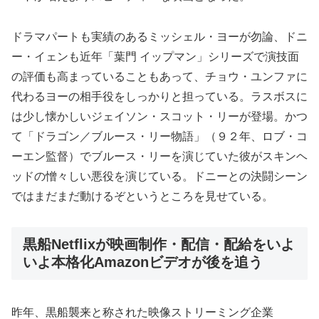
ドラマパートも実績のあるミッシェル・ヨーが勿論、ドニ
ー・イェンも近年「葉門 イップマン」シリーズで演技面
の評価も高まっていることもあって、チョウ・ユンファに
代わるヨーの相手役をしっかりと担っている。ラスボスに
は少し懐かしいジェイソン・スコット・リーが登場。かつ
て「ドラゴン／ブルース・リー物語」（９２年、ロブ・コ
ーエン監督）でブルース・リーを演じていた彼がスキンヘ
ッドの憎々しい悪役を演じている。ドニーとの決闘シーン
ではまだまだ動けるぞというところを見せている。
黒船Netflixが映画制作・配信・配給をいよ
いよ本格化Amazonビデオが後を追う
昨年、黒船襲来と称された映像ストリーミング企業