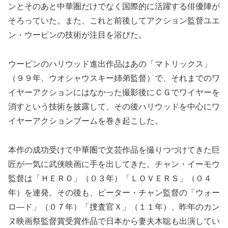
ンとそのあと中華圏だけでなく国際的に活躍する俳優陣が
そろっていた。また、これと前後してアクション監督ユエ
ン・ウーピンの技術が注目を浴びた。
ウーピンのハリウッド進出作品はあの「マトリックス」
（９９年、ウオシャウスキー姉弟監督）で、それまでのワ
イヤーアクションにはなかった撮影後にＣＧでワイヤーを
消すという技術を披露して、その後ハリウッドを中心にワ
イヤーアクションブームを巻き起こした。
本作の成功受けて中華圏で文芸作品を撮りつづけてきた巨
匠が一気に武侠映画に手を出してきた。チャン・イーモウ
監督は「ＨＥＲＯ」（０３年）「ＬＯＶＥＲＳ」（０４
年）を連発。その後も、ピーター・チャン監督の「ウォー
ロ―ド」（０７年）「捜査官Ｘ」（１１年）、昨年のカン
ヌ映画祭監督賞受賞作品で日本から妻夫木聡も出演してい