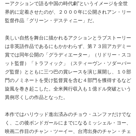
ーアクションで語る中国の時代劇”というイメージを全世
界的に定着させたのが、２０００年に公開されアン・リー
監督作品「グリーン・デスティニー」だ。
美しい自然を舞台に描かれるアクションとラブストーリー
は非英語作品であるにもかかわらず、第７３回アカデミー
賞では同年公開の「グラディエーター」（リドリー・スコ
ット監督）「トラフィック」（スティーヴン・ソダーバー
グ監督）とともに三つ巴の賞レースを演じ展開し、１０部
門のノミネートを受け監督賞を含む４部門を獲得するなど
旋風を巻き起こした。全米興行収入も１億ドル突破という
異例尽くしの作品となった。
本作ではハリウッド進出済みのチョウ・ユンファだけでな
く、この後ボンドガールにまでになるミッシェル・ヨー、
映画二作目のチャン・ツーイー、台湾出身のチャン・チェ