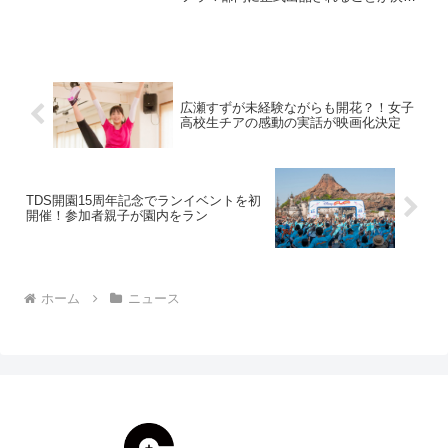
した。※映画『愛を積むひと』完成報告
会見の模様2015年6月13日（土）から21
日（日）まで開催される上海国際映画祭
は、世界15大...
広瀬すずが未経験ながらも開花？！女子
高校生チアの感動の実話が映画化決定
TDS開園15周年記念でランイベントを初
開催！参加者親子が園内をラン
ホーム
ニュース