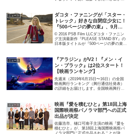
妙かというと、全体通してどれだけ御都
合主義なんだ」って感じ。例えば、「音
楽って人生で一番美しい」というセリ
ダコタ・ファニングが「スター・
ニュース
フ。何と何を比較して美しい...
トレック」好きな自閉症少女に！
『500ページの夢の束』、9月公
開決定
© 2016 PSB Film LLCダコタ・ファニン
グ主演最新作『PLEASE STAND BY』の
日本版タイトルが『500ページの夢の束』
に決定し、9月7日(金)より新宿ピカデリー
ほか全国ロードショーとなることが発表
された。『JUNO/...
『アラジン』がV2！『メン・イ
ニュース
ン・ブラック』は2位スタート！
【映画ランキング】
先週末（2019年6月15日〜16日）の全国
映画興行ランキング（興行通信社発表）
の詳細をお届けします。全国映画興行ラ
ンキング1位（→）『アラジン』2位
（NEW）『メン・イン・ブラック：イン
ターナショナル』3位（↓）『ゴジラ キン
映画『愛を積むひと』第18回上海
ニュース
グ・オブ・モ...
国際映画祭パノラマ部門への正式
出品が決定
佐藤浩市、樋口可南子主演の映画『愛を
積むひと』が、第18回上海国際映画祭パ
ノラマ部門に正式出品されることが決定