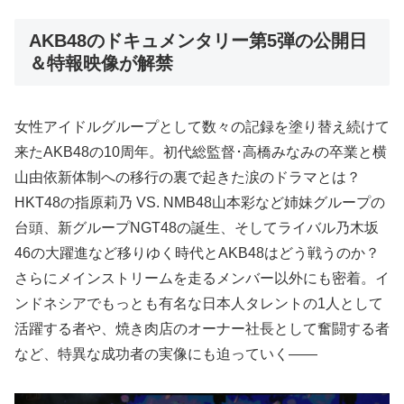
AKB48のドキュメンタリー第5弾の公開日
＆特報映像が解禁
女性アイドルグループとして数々の記録を塗り替え続けて
来たAKB48の10周年。初代総監督･高橋みなみの卒業と横
山由依新体制への移行の裏で起きた涙のドラマとは？
HKT48の指原莉乃 VS. NMB48山本彩など姉妹グループの
台頭、新グループNGT48の誕生、そしてライバル乃木坂
46の大躍進など移りゆく時代とAKB48はどう戦うのか？
さらにメインストリームを走るメンバー以外にも密着。イ
ンドネシアでもっとも有名な日本人タレントの1人として
活躍する者や、焼き肉店のオーナー社長として奮闘する者
など、特異な成功者の実像にも迫っていく――