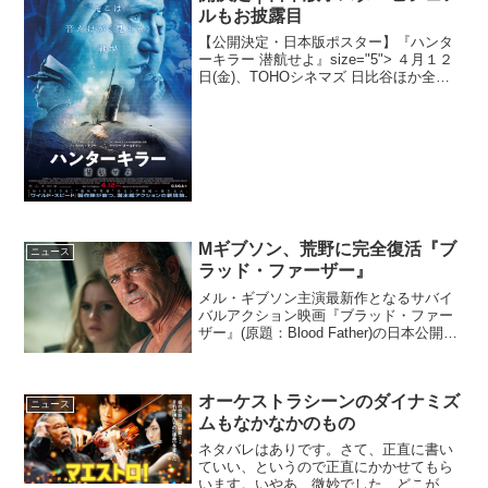
ルもお披露目
【公開決定・日本版ポスター】『ハンタ
ーキラー 潜航せよ』size="5"> ４月１２
日(金)、TOHOシネマズ 日比谷ほか全国
ロードショー元潜水艦艦長による原作と
米国防総省×米海軍全面協力による、潜水
艦アクション大作「HUNTER KILL...
Mギブソン、荒野に完全復活『ブ
ニュース
ラッド・ファーザー』
メル・ギブソン主演最新作となるサバイ
バルアクション映画『ブラッド・ファー
ザー』(原題：Blood Father)の日本公開日
が決定、あわせてポスタービジュアルが
解禁となった。映画『ブラッド・ファー
ザー』日本公開日決定＆ポスター解禁ト
オーケストラシーンのダイナミズ
レーラー...
ニュース
ムもなかなかのもの
ネタバレはありです。さて、正直に書い
ていい、というので正直にかかせてもら
います。いやあ、微妙でした…どこが微