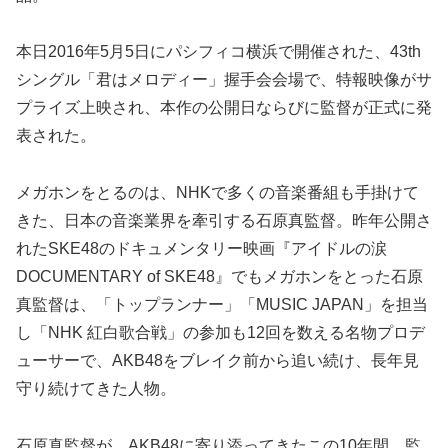
本日2016年5月5日にパシフィコ横浜で開催された、43th
シングル「君はメロディー」握手会会場で、特報映像がサ
プライズ上映され、本作の公開日ならびに監督が正式に発
表された。
メガホンをとるのは、NHKで多くの音楽番組も手掛けて
きた、日本の音楽業界を牽引する石原真監督。昨年公開さ
れたSKE48のドキュメンタリー映画『アイドルの涙
DOCUMENTARY of SKE48』でもメガホンをとった石原
真監督は、「トップランナー」「MUSIC JAPAN」を担当
し「NHK 紅白歌合戦」の参加も12回を数える名物プロデ
ューサーで、AKB48をブレイク前から追い続け、長年見
守り続けてきた人物。
石原真監督が、AKB48に寄り添ってきたこの10年間、監