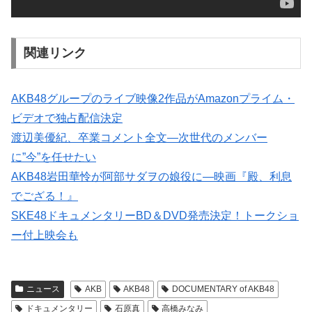
関連リンク
AKB48グループのライブ映像2作品がAmazonプライム・
ビデオで独占配信決定
渡辺美優紀、卒業コメント全文―次世代のメンバー
に”今”を任せたい
AKB48岩田華怜が阿部サダヲの娘役に―映画『殿、利息
でござる！』
SKE48ドキュメンタリーBD＆DVD発売決定！トークショ
ー付上映会も
ニュース
AKB
AKB48
DOCUMENTARY of AKB48
ドキュメンタリー
石原真
高橋みなみ