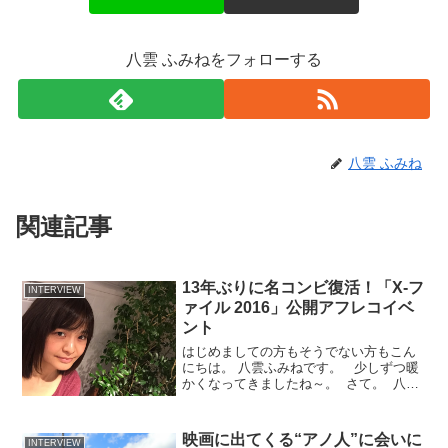
八雲 ふみねをフォローする
八雲 ふみね
関連記事
13年ぶりに名コンビ復活！「X-フ
INTERVIEW
ァイル 2016」公開アフレコイベ
ント
はじめましての方もそうでない方もこん
にちは。 八雲ふみねです。 少しずつ暖
かくなってきましたね～。 さて。 八雲
ふみねの What a Fantastics！ ～映画に
まつわるアレコレ～ vol.54 今回
は…。 「X-ファイ...
映画に出てくる“アノ人”に会いに
INTERVIEW