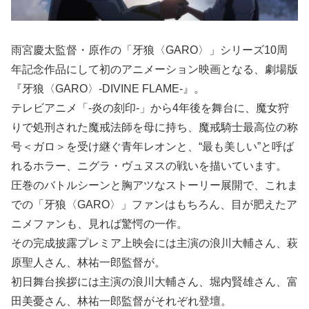
雨宮慶太監督・原作の「牙狼〈GARO〉」シリーズ10周
年記念作品にして初のアニメーション映画となる、劇場版
『牙狼〈GARO〉-DIVINE FLAME-』。
テレビアニメ「-炎の刻印-」から4年後を舞台に、魔女狩
りで処刑された魔戒法師を母に持ち、魔戒騎士最高位の称
号＜ガロ＞を受け継ぐ青年レオンと、“最も美しい”と呼ば
れるホラー、ニグラ・ヴュヌスの戦いを描いています。
圧巻のバトルシーンと胸アツなストーリー展開で、これま
での「牙狼〈GARO〉」ファンはもちろん、目が肥えたア
ニメファンも、見れば驚愕の一作。
その完成披露プレミア上映会には主演の浪川大輔さん、萩
原聖人さん、林祐一郎監督が。
初日舞台挨拶には主演の浪川大輔さん、堀内賢雄さん、富
田美憂さん、林祐一郎監督がそれぞれ登壇。