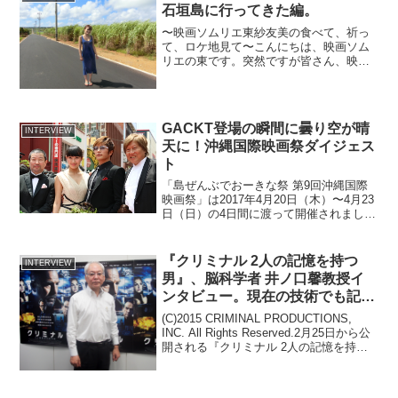
石垣島に行ってきた編。
〜映画ソムリエ東紗友美の食べて、祈っ
て、ロケ地見て〜こんにちは、映画ソム
リエの東です。突然ですが皆さん、映画
に出てくる心を奪われた印象的な夫婦は
誰ですか？『きみに読む物語』のノアと
アリー？『カールじいさんの空飛ぶ家』
のカールとエリー？最近だ...
GACKT登場の瞬間に曇り空が晴
INTERVIEW
天に！沖縄国際映画祭ダイジェス
ト
「島ぜんぶでおーきな祭 第9回沖縄国際
映画祭」は2017年4月20日（木）〜4月23
日（日）の4日間に渡って開催されまし
た。最終日は毎回恒例のレッドカーペッ
トが那覇国際通りで開催され、今年も多
くの出演者や関係者が歩き、ファンを魅
『クリミナル 2人の記憶を持つ
INTERVIEW
了しました。...
男』、脳科学者 井ノ口馨教授イ
ンタビュー。現在の技術でも記憶
を消したり、くっつけたりできる
(C)2015 CRIMINAL PRODUCTIONS,
INC. All Rights Reserved.2月25日から公
開される『クリミナル 2人の記憶を持つ
男』。同作は人から人へと記憶を移植さ
せて任務を達成しようとします。記憶を
移植...