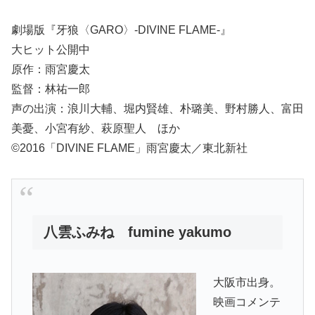
劇場版『牙狼〈GARO〉-DIVINE FLAME-』
大ヒット公開中
原作：雨宮慶太
監督：林祐一郎
声の出演：浪川大輔、堀内賢雄、朴璐美、野村勝人、富田
美憂、小宮有紗、萩原聖人 ほか
©2016「DIVINE FLAME」雨宮慶太／東北新社
八雲ふみね fumine yakumo
大阪市出身。
映画コメンテ