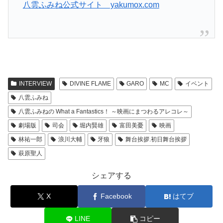
八雲ふみね公式サイト yakumox.com
INTERVIEW
DIVINE FLAME
GARO
MC
イベント
八雲ふみね
八雲ふみねの What a Fantastics！ ～映画にまつわるアレコレ～
劇場版
司会
堀内賢雄
富田美憂
映画
林祐一郎
浪川大輔
牙狼
舞台挨拶.初日舞台挨拶
萩原聖人
シェアする
X
Facebook
はてブ
LINE
コピー