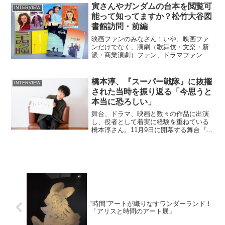
寅さんやガンダムの台本を閲覧可
INTERVIEW
能って知ってますか？松竹大谷図
書館訪問・前編
映画ファンのみなさん！いや、映画ファ
ンだけでなく、演劇（歌舞伎・文楽・新
派・商業演劇）ファン、ドラマファン、
アニメファンのみなさんもそうです！東
銀座にある松竹大谷図書館をご存知でし
ょうか？この度、シネマズ編集部は特別
橋本淳、『スーパー戦隊』に抜擢
INTERVIEW
に許可をいただき体験取材...
された当時を振り返る「今思うと
本当に恐ろしい」
舞台、ドラマ、映画と数々の作品に出演
し、役者として着実に経験を重ねている
橋本淳さん。11月9日に開幕する舞台『カ
リギュラ』、そして来年2月に上演される
『泣くロミオと怒るジュリエット』にも
出演します。演劇界で引く手数多の橋本
さんの魅力に迫るべ...
“時間”アートが織りなすワンダーランド！
「アリスと時間のアート展」