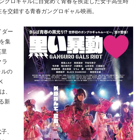
ガングロギャルに目覚めて青春を疾走した女子高生時
在を交錯する青春ガングロギャル映画。
イダー
を集
英里
クラ
ャルの
K
のは、
る新
代子、