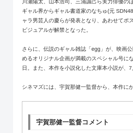
川瀬陽太、山本浩司、三浦誠己ら実力俳優の
ギャル界からギャル書道家のなちゅ(元 SDN48
ャラ男芸人の慶らが発表となり、あわせてポ
ビジュアルが解禁となった。
さらに、伝説のギャル雑誌「egg」が、映画
めるオリジナル企画が満載のスペシャル号にな
日。また、本作を小説化した文庫本小説が、7
シネマズには、宇賀那健一監督から、本作に
宇賀那健一監督コメント