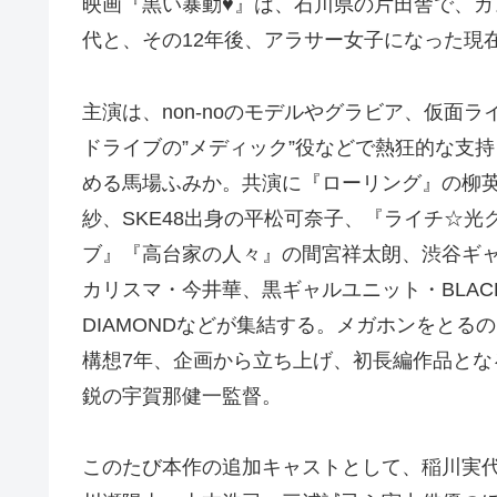
映画『黒い暴動♥』は、石川県の片田舎で、
代と、その12年後、アラサー女子になった現
主演は、non-noのモデルやグラビア、仮面ラ
ドライブの”メディック”役などで熱狂的な支持
める馬場ふみか。共演に『ローリング』の柳
紗、SKE48出身の平松可奈子、『ライチ☆光
ブ』『高台家の人々』の間宮祥太朗、渋谷ギ
カリスマ・今井華、黒ギャルユニット・BLAC
DIAMONDなどが集結する。メガホンをとる
構想7年、企画から立ち上げ、初長編作品とな
鋭の宇賀那健一監督。
このたび本作の追加キャストとして、稲川実