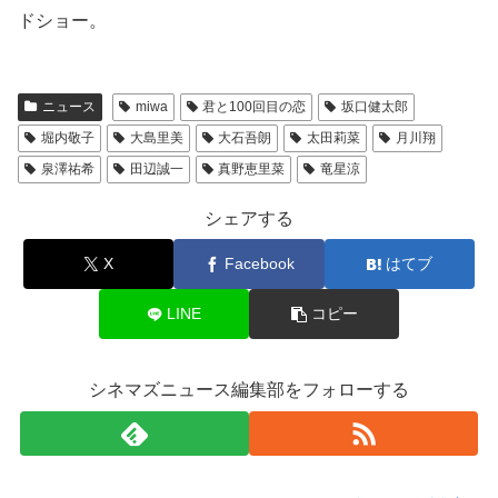
ドショー。
ニュース
miwa
君と100回目の恋
坂口健太郎
堀内敬子
大島里美
大石吾朗
太田莉菜
月川翔
泉澤祐希
田辺誠一
真野恵里菜
竜星涼
シェアする
X
Facebook
はてブ
LINE
コピー
シネマズニュース編集部をフォローする