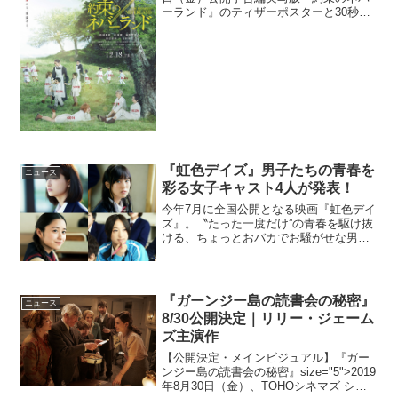
ーランド』のティザーポスターと30秒の
特報が解禁された。「孤児院で幸せに育
てられていた子どもたちは、実は食用児
として鬼に献上されるために飼育されて
いた」という、...
『虹色デイズ』男子たちの青春を
ニュース
彩る女子キャスト4人が発表！
今年7月に全国公開となる映画『虹色デイ
ズ』。〝たった一度だけ”の青春を駆け抜
ける、ちょっとおバカでお騒がせな男子
高校生4人の【友情】と【恋】がギュッと
つまった青春ストーリー。今回、その男
子たちの青春を彩る女子キャストの4人が
ついに解禁となっ...
『ガーンジー島の読書会の秘密』
ニュース
8/30公開決定｜リリー・ジェーム
ズ主演作
【公開決定・メインビジュアル】『ガー
ンジー島の読書会の秘密』size="5">2019
年8月30日（金）、TOHOシネマズ シャ