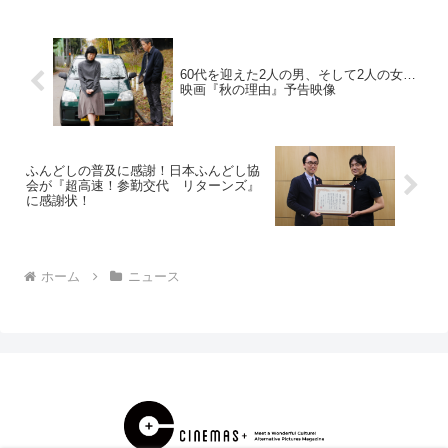
60代を迎えた2人の男、そして2人の女…
映画『秋の理由』予告映像
ふんどしの普及に感謝！日本ふんどし協
会が『超高速！参勤交代 リターンズ』
に感謝状！
ホーム
ニュース