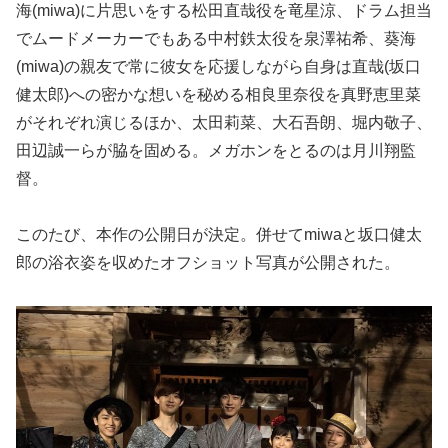
海(miwa)に片思いをする松田直哉役を竜星涼、ドラム担当
でムードメーカーでもある中村鉄太役を泉澤祐希、葵海
(miwa)の親友で常に彼女を応援しながら自身は直哉(坂口
健太郎)への密かな想いを秘める相良里奈役を真野恵里菜
がそれぞれ演じるほか、太田莉菜、大石吾朗、堀内敬子、
田辺誠一らが脇を固める。メガホンをとるのは月川翔監
督。
このたび、本作の公開日が決定。併せてmiwaと坂口健太
郎の浴衣姿を収めたオフショット写真が公開された。