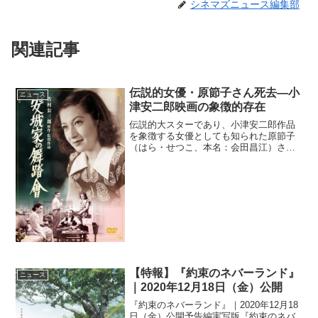
シネマズニュース編集部
関連記事
伝説的女優・原節子さん死去―小
ニュース
津安二郎映画の象徴的存在
伝説的大スターであり、小津安二郎作品
を象徴する女優としても知られた原節子
（はら・せつこ、本名：会田昌江）さん
が、2015年9月5日に、肺炎のため神奈川
県内の病院で死去していたことが、昨日
11月25日に判明しました。享年95歳。小
津安二郎映画...
【特報】『約束のネバーランド』
ニュース
｜2020年12月18日（金）公開
『約束のネバーランド』｜2020年12月18
日（金）公開予告編実写版『約束のネバ