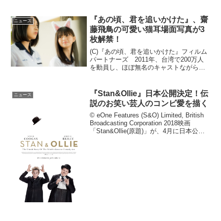
ンテほか全国ロードショー『マリーゴー
ルド・ホテルで会いましょう』や『スリ
ー・ビルボード』のプロデューサー陣が
『あの頃、君を追いかけた』、齋
ニュース
再タ...
藤飛鳥の可愛い猫耳場面写真が3
枚解禁！
(C)『あの頃、君を追いかけた』フィルム
パートナーズ 2011年、台湾で200万人
を動員し、ほぼ無名のキャストながら社
会現象を巻き起こすほどの空前のヒット
となった伝説の青春映画『あの頃、君を
追いかけた』。台湾の人気作家、ギデン
『Stan&Ollie』日本公開決定！伝
ニュース
ズ・コーが自身...
説のお笑い芸人のコンビ愛を描く
© eOne Features (S&O) Limited, British
Broadcasting Corporation 2018映画
「Stan&Ollie(原題)」が、4月に日本公開
されることが決定した。本作は、スティ
ーヴ・クーガン...