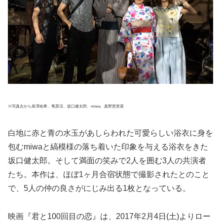
※写真左から泉澤祐希、竜星涼、坂口健太郎、miwa、真野恵里菜
白地に赤と青の水玉があしらわれた可愛らしい浴衣に身を
包むmiwaと縞模様の落ち着いた印象を与える浴衣をきた
坂口健太郎。そして満面の笑みで2人を囲む3人の共演者
たち。本作は、ほぼ1ヶ月合宿状態で撮影されたとのこと
で、5人の仲の良さがにじみ出る1枚となっている。
映画『君と100回目の恋』は、2017年2月4日(土)よりロー