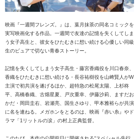
映画『一週間フレンズ。』は、葉月抹茶の同名コミックを
実写映画化する作品。一週間で友達の記憶を失くしてしま
う女子高生と、彼女をひたむきに想い続ける心優しい同級
生のピュアで切ない青春ストーリー。
記憶を失くしてしまう女子高生・藤宮香織役を川口春奈、
香織をひたむきに想い続ける・長谷祐樹役を山﨑賢人がW
主演で初共演を遂げるほか、超特急の松尾太陽、上杉柊
平、高橋春織、古畑星夏、戸次重幸、伊藤沙莉、ますだお
かだ・岡田圭右、岩瀬亮、国生さゆり、甲本雅裕らが共演
に名を連ねる。メガホンをとるのは、映画『赤い糸』やド
ラマ「1リットルの涙」の村上正典監督。
このたび、本作の公開前日に開催される“スペシャル先行