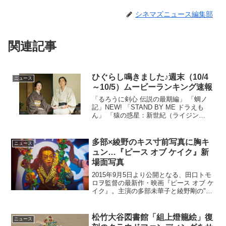
シネマズニュース編集部
関連記事
ひぐらし鳴きました♪週末（10/4
ニュース
～10/5）ムービーランキング速報
「るろうに剣心 伝説の最期編」 「蜩ノ
記」NEW! 「STAND BY ME ドラえも
ん」 「猿の惑星：新世紀（ライジン
グ）」 「ルパン三世」 「ガーディアン
ズ・オブ・ギャラクシー」 「ジャージ
ー・ボーイズ」 「柘榴坂の仇討」 「舞妓
多部×綾野のキス寸前写真に胸キ
ニュース
はレデ...
ュン…『ピース オブ ケイク』新
場面写真
2015年9月5日より公開となる、田口トモ
ロヲ監督の最新作・映画『ピース オブ ケ
イク』。主演の多部未華子と綾野剛の"胸
キュン"なキス寸前写真を含む新たな場面
写真が解禁となった。多部未華子と綾野
剛のキス寸前"胸キュン"写真も。原作は
松竹大谷図書館「組上燈籠絵」復
ニュース
『FEE...