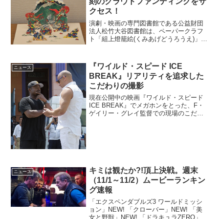
刻のクラウドファンディングをサ
クセス！
演劇・映画の専門図書館である公益財団
法人松竹大谷図書館は、ペーパークラフ
ト「組上燈籠絵(くみあげどうろうえ)」を
デジタル化・復刻するクラウドファンデ
ィングプロジェクトの目標金額を達成さ
せた。同クラウドファンディングは、10
『ワイルド・スピード ICE
ニュース
月26日まで引き続...
BREAK』リアリティを追求した
こだわりの撮影
現在公開中の映画『ワイルド・スピード
ICE BREAK』でメガホンをとった、F・
ゲイリー・グレイ監督での現場のこだわ
りなどを迫った、特別映像がシネマズに
到着した。新たな章の始まりだ…映画
『ワイルド・スピード ICE BREAK』特
別映像長...
キミは観たか?!頂上決戦。週末
ニュース
（11/1～11/2）ムービーランキン
グ速報
「エクスペンダブルズ3 ワールドミッシ
ョン」NEW! 「クローバー」NEW! 「美
女と野獣」NEW! 「ドラキュラZERO」