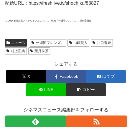
配信URL：https://freshlive.tv/shochiku/83827
(C)2017 葉月抹茶／スクウェアエニックス・映画「一週間フレンズ。」製作委員会
ニュース
一週間フレンズ。
山﨑賢人
川口春奈
村上正典
葉月抹茶
シェアする
X
Facebook
はてブ
LINE
コピー
シネマズニュース編集部をフォローする