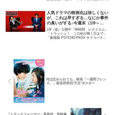
NEW! 「近キョリ恋愛」 「ふしぎな岬の
物語」 「小野寺の弟・小野寺の姉」 「イ
コライザー」 「グレース・オブ・モ...
人気ドラマの映画化は珍しくない
ニュース
が、これは早すぎる…なにか事件
の臭いがする♪今週末（1/9～
1/10）公開作品をご紹介！
1/9（金）公開中「96時間 レクイエム」
「トラッシュ！ この街が輝く日まで」
「劇場版 PSYCHO-PASS サイコパス」
1/10（土）公開「THE NEXT
GENERATION パトレイバー 第7章」
「映画 ST赤と白の捜査ファイル」...
何ぼ忘れられても…映画『一週間フレン
ズ。』都道府県別“方言”ポスター
『トランスフォーマー』最新作、新映像