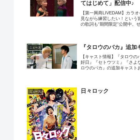
てはじめて」配信中♪
【第一興商LIVEDAM】カ
見ながら練習したい！という皆さ
の歌詞も“期間限定”公開中。ぜ
『タロウのバカ』追加
ニュース
【キャスト情報】『タロウのバカ
好日』『セトウツミ』『さよ
ロウのバカ』の追加キャストお
日々ロック
ニュース