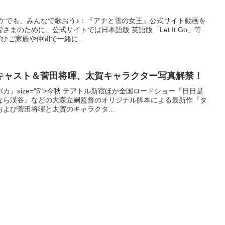
ラオケでも、みんなで歌おう♪：『アナと雪の女王』公式サイト動画を
まのために、公式サイトでは日本語版 英語版「Let It Go」等
ひご家族や仲間で一緒に...
キャスト＆菅田将暉、太賀キャラクター写真解禁！
』size="5">今秋 テアトル新宿ほか全国ロードショー『日日是
なら渓谷』などの大森立嗣監督のオリジナル脚本による最新作『タ
よび菅田将暉と太賀のキャラクタ...