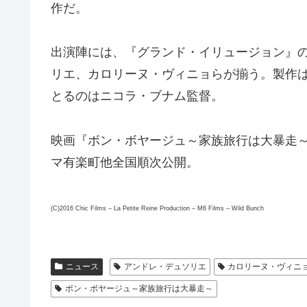
作だ。
出演陣には、『グランド・イリュージョン』
リエ、カロリーヌ・ヴィニョらが揃う。製作
とるのはニコラ・ブナム監督。
映画『ボン・ボヤージュ～家族旅行は大暴走～』
マ有楽町他全国順次公開。
(C)2016 Chic Films – La Petite Reine Production – M6 Films – Wild Bunch
ニュース
アンドレ・デュソリエ
カロリーヌ・ヴィニ
ボン・ボヤージュ～家族旅行は大暴走～