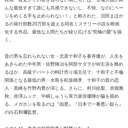
んな最低すぎて誰にも共感できないし、不快。なのにペー
ジをめくる手を止められない！」と称された、沼田まほか
るの発行部数20万部を超える同名ミステリー小説を映画
化する作品。最低な人間たちが繰り広げる“究極の愛”を描
く。
昔の男を忘れられない女・北原十和子を蒼井優が、人生を
あきらめた中年男・佐野陣冶を阿部サダヲがW主演を務め
るほか、高級デパートの時計売り場主任で、十和子と不倫
関係となる最低の男・水島を松坂桃李、十和子の昔の恋
人・黒崎を竹野内豊が演じる。さらに、村川絵梨、赤堀雅
秋、赤澤ムック、中嶋しゅうら実力派俳優陣が脇を固め
る。メガホンを取るのは『凶悪』『日本で一番悪い奴ら』
の白石和彌監督。