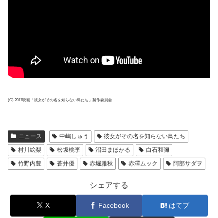
(C) 2017映画「彼女がその名を知らない鳥たち」製作委員会
ニュース
中嶋しゅう
彼女がその名を知らない鳥たち
村川絵梨
松坂桃李
沼田まほかる
白石和彌
竹野内豊
蒼井優
赤堀雅秋
赤澤ムック
阿部サダヲ
シェアする
X
Facebook
はてブ