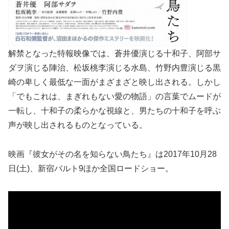
解禁となった特報映像では、蒼井優演じる十和子、阿部サ
ダヲ演じる陣治、松坂桃李演じる水島、竹野内豊演じる黒
崎の卑しく最低な一面がまざまざと映し出される。しかし
「でもこれは、まぎれもない愛の物語」の言葉でムードが
一転し、十和子の柔らかな視線と、男たちの十和子を呼ぶ
声が映し出されるものとなっている。
映画『彼女がその名を知らない鳥たち』は2017年10月28
日(土)、新宿バルト9ほか全国ロードショー。