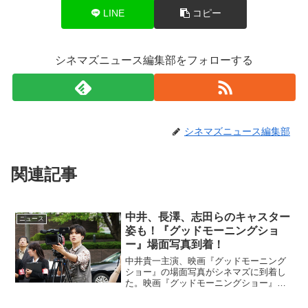
LINE
コピー
シネマズニュース編集部をフォローする
シネマズニュース編集部
関連記事
中井、長澤、志田らのキャスター
ニュース
姿も！『グッドモーニングショ
ー』場面写真到着！
中井貴一主演、映画『グッドモーニング
ショー』の場面写真がシネマズに到着し
た。映画『グッドモーニングショー』場
面写真到着澄田真吾(中井貴一)は、朝のワ
イドショー「グッドモーニングショー」