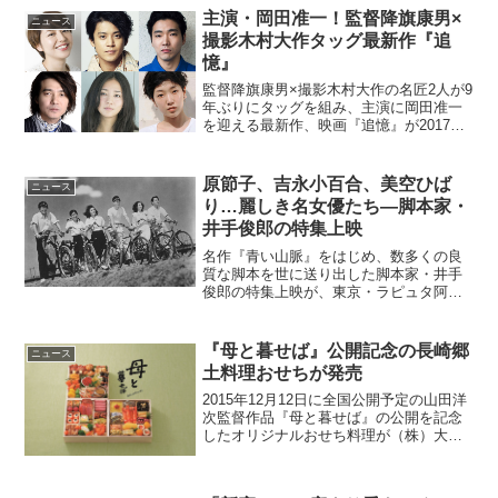
のメインキャスター。ある日、勝手に付
主演・岡田准一！監督降旗康男×
ニュース
き合っていると思い込...
撮影木村大作タッグ最新作『追
憶』
監督降旗康男×撮影木村大作の名匠2人が9
年ぶりにタッグを組み、主演に岡田准一
を迎える最新作、映画『追憶』が2017年
公開予定で制作されることが発表となっ
た。監督降旗康男×撮影木村大作×岡田准
一！映画『追憶』富山県警捜査一課の四
原節子、吉永小百合、美空ひば
ニュース
方篤（岡田准一...
り…麗しき名女優たち―脚本家・
井手俊郎の特集上映
名作『青い山脈』をはじめ、数多くの良
質な脚本を世に送り出した脚本家・井手
俊郎の特集上映が、東京・ラピュタ阿佐
ヶ谷で、本日2016年6月12日より9週間に
わたって開催される。昭和を代表するス
ター女優たちの華やかで繊細な演技の
『母と暮せば』公開記念の長崎郷
ニュース
数々脚本家・井手俊...
土料理おせちが発売
2015年12月12日に全国公開予定の山田洋
次監督作品『母と暮せば』の公開を記念
したオリジナルおせち料理が（株）大丸
松坂屋百貨店から発売される。Webでの
予約はすでに始まっており、売り場での
展開は9月30日から順次スタート。価格は