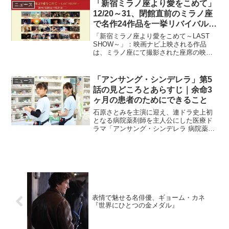
「新宿ミラノ座より愛をこめて」
21,60...
ニュース
12/20～31、閉館直前のミラノ座
で名作24作品を一挙リバイバル上
映！
「新宿ミラノ座より愛をこめて～LAST
SHOW～」：映画ナビ上映される作品
は、ミラノ座にて撮影された座席の映像
が使われ話題となった『新世紀エヴァン
ゲリオン劇場版 Air/まごころを、君に』
を筆頭に、『E.T. 』『マトリックス』
「アンサング・シンデレラ」第5
ニュース
『セーラー...
話の見どころとあらすじ｜余命3
ヶ月の患者のためにできること
石原さとみを主演に迎え、連ドラ史上初
となる病院薬剤師を主人公にした医療ド
ラマ「アンサング・シンデレラ 病院薬剤
師の処方箋」。その第5話が8月13日に放
送される。今回の見どころは、余命3ヶ月
の患者のためにできること、薬剤師が示
せる希望について...
表情で魅せる名俳優、ギョーム・カネ
『世界にひとつの金メダル』