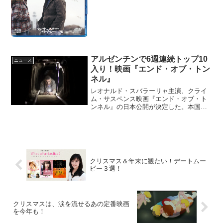
に際し、このたび、特別にイラストレー
ター石川三千花描き下ろしのイラストと
コラムが公開となった。このニュースの
ポイ...
アルゼンチンで6週連続トップ10
ニュース
入り！映画『エンド・オブ・トン
ネル』
レオナルド・スバラーリャ主演、クライ
ム・サスペンス映画『エンド・オブ・ト
ンネル』の日本公開が決定した。本国ア
ルゼンチンで6週連続トップ10！クライ
ム・サスペンス映画『エンド・オブ・ト
ンネル』事故で妻と娘を失い、車椅子生
活となったホアキン(レ...
クリスマス＆年末に観たい！デートムー
ビー３選！
クリスマスは、涙を流せるあの定番映画
を今年も！