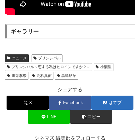
ギャラリー
ニュース
プリンシパル
プリンシパル～恋する私はヒロインですか？～
小瀧望
川栄李奈
高杉真宙
黒島結菜
シェアする
X
Facebook
はてブ
LINE
コピー
シネマズ 編集部をフォローする