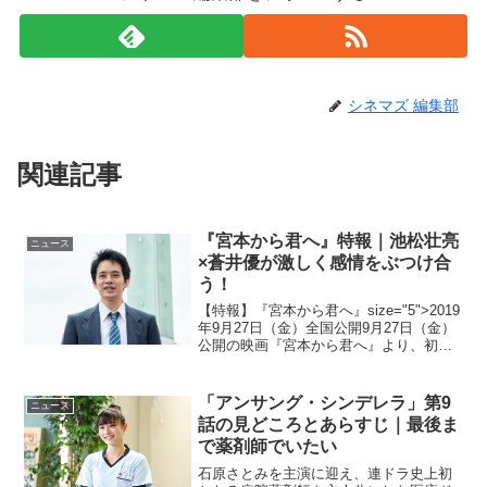
シネマズ 編集部
関連記事
『宮本から君へ』特報｜池松壮亮
ニュース
×蒼井優が激しく感情をぶつけ合
う！
【特報】『宮本から君へ』size="5">2019
年9月27日（金）全国公開9月27日（金）
公開の映画『宮本から君へ』より、初映
像となる特報映像がお披露目された。漫
画家・新井英樹が熱血営業マン・宮本浩
の七転八倒の記録を描いた人気コミック
「アンサング・シンデレラ」第9
ニュース
を、...
話の見どころとあらすじ｜最後ま
で薬剤師でいたい
石原さとみを主演に迎え、連ドラ史上初