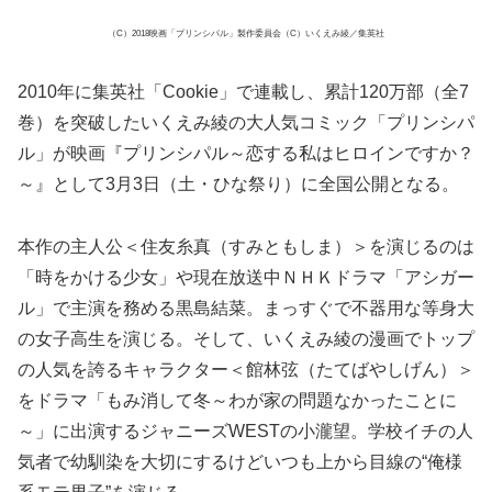
（C）2018映画「プリンシパル」製作委員会（C）いくえみ綾／集英社
2010年に集英社「Cookie」で連載し、累計120万部（全7
巻）を突破したいくえみ綾の大人気コミック「プリンシパ
ル」が映画『プリンシパル～恋する私はヒロインですか？
～』として3月3日（土・ひな祭り）に全国公開となる。
本作の主人公＜住友糸真（すみともしま）＞を演じるのは
「時をかける少女」や現在放送中ＮＨＫドラマ「アシガー
ル」で主演を務める黒島結菜。まっすぐで不器用な等身大
の女子高生を演じる。そして、いくえみ綾の漫画でトップ
の人気を誇るキャラクター＜館林弦（たてばやしげん）＞
をドラマ「もみ消して冬～わが家の問題なかったことに
～」に出演するジャニーズWESTの小瀧望。学校イチの人
気者で幼馴染を大切にするけどいつも上から目線の“俺様