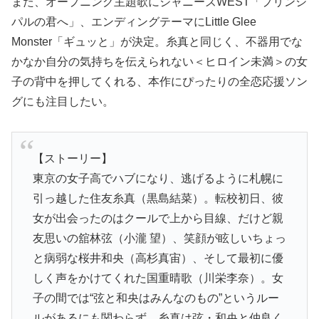
また、オープニング主題歌にジャニーズWEST「プリンシ
パルの君へ」、エンディングテーマにLittle Glee
Monster「ギュッと」が決定。糸真と同じく、不器用でな
かなか自分の気持ちを伝えられない＜ヒロイン未満＞の女
子の背中を押してくれる、本作にぴったりの全恋応援ソン
グにも注目したい。
【ストーリー】
東京の女子高でハブになり、逃げるように札幌に
引っ越した住友糸真（黒島結菜）。転校初日、彼
女が出会ったのはクールで上から目線、だけど親
友思いの舘林弦（小瀧 望）、笑顔が眩しいちょっ
と病弱な桜井和央（高杉真宙）、そして最初に優
しく声をかけてくれた国重晴歌（川栄李奈）。女
子の間では“弦と和央はみんなのもの”というルー
ルがあるにも関わらず、糸真は弦・和央と仲良く