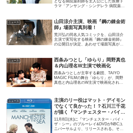
となる病院薬剤師を主人公にした医療ド
ラマ「アンサング・シンデレラ 病院薬剤
師の処方箋」。9月10日に放送される第9
話では、ステージ4の癌と申告された瀬野
（田中圭）が出す答えに注目したい。命
山田涼介主演、映画『鋼の錬金術
ニュース
のタイムリミット...
師』場面写真到着！
荒川弘の同名人気コミックを、山田涼介
主演で実写化する映画『鋼の錬金術師』
の公開日が決定、あわせて場面写真が解
禁となった。映画『鋼の錬金術師』公開
日決定！幼い頃、亡くなった母にもう一
度会いたいという想いから兄エド(山田涼
西条みつとし「ゆらり」岡野真也
ニュース
介)と弟アルは、ついに...
＆内山理名W主演で映画化
西条みつとしが主宰する劇団、TAIYO
MAGIC FILMの舞台「ゆらり」が、岡野
真也と内山理名のW主演で映画化される
ことが決定した。岡野真也＆内山理名W
主演『ゆらり』映画『ゆらり』は、古
都・石川県の老舗旅館「赤木箱」を舞台
主演のリー役はマット・デイモン
に、「あの時、...
ニュース
でなくて良かった！？石川三千花
が描く『マンチェスター・バイ・
ザ・シー』
11月8日(水)に『マンチェスター・バイ・
ザ・シー』のブルーレイ&DVDがNBCユ
ニバーサルより、リリースされる。それ