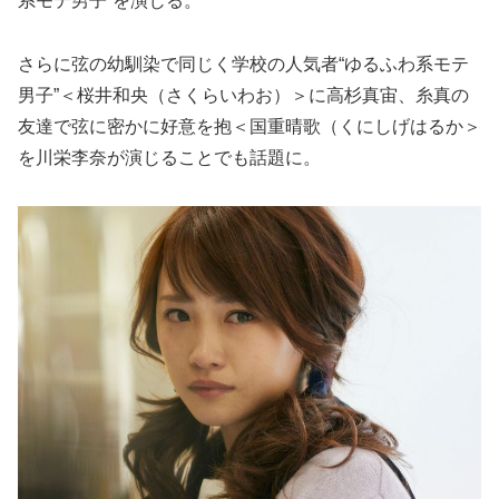
系モテ男子”を演じる。
さらに弦の幼馴染で同じく学校の人気者“ゆるふわ系モテ
男子”＜桜井和央（さくらいわお）＞に高杉真宙、糸真の
友達で弦に密かに好意を抱＜国重晴歌（くにしげはるか＞
を川栄李奈が演じることでも話題に。