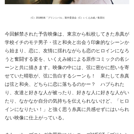
（C）2018映画「プリンシパル」製作委員会（C）いくえみ綾／集英社
今回解禁された予告映像は、東京から転校してきた糸真が
学校イチのモテ男子・弦と和央と出会う印象的なシーンか
ら始まり、恋に、友情に揺れながらも恋のヒロインになろ
うと奮闘する姿を、いくえみ綾による原作コミックの名シ
ーンと共に描きます。映像の中には、弦に密かに想いを寄
せていた晴歌が、弦に告白するシーンも！ 果たして糸真
は弦と和央、どちらに恋に落ちるのかー？ ハブられた
り、友達と好きな人が被ったり、好きな人に好きな人がい
たり、なかなか自分の気持ちを伝えられないけど、「ヒロ
インになりたい！」と強く思う糸真に共感せずにはいられ
ない映像に仕上がっている。