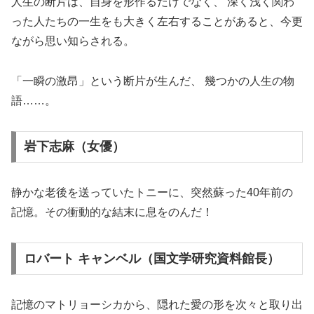
人生の断片は、自身を形作るだけでなく、 深く浅く関わ
った人たちの一生をも大きく左右することがあると、今更
ながら思い知らされる。
「一瞬の激昂」という断片が生んだ、 幾つかの人生の物
語……。
岩下志麻（女優）
静かな老後を送っていたトニーに、突然蘇った40年前の
記憶。その衝動的な結末に息をのんだ！
ロバート キャンベル（国文学研究資料館長）
記憶のマトリョーシカから、隠れた愛の形を次々と取り出