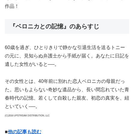
作品！
『ベロニカとの記憶』のあらすじ
60歳を過ぎ、ひとりきりで静かな引退生活を送るトニー
の元に、見知らぬ弁護士から手紙が届く。あなたに日記を
遺した女性がいると──。
その女性とは、40年前に別れた恋人ベロニカの母親だっ
た。思いもよらない奇妙な遺品から、長い間忘れていた青
春時代の記憶、若くして自殺した親友、初恋の真実を、紐
といていく──。
(C)2016 UPSTREAM DISTRIBUTION, LLC
■
他の記事も読む