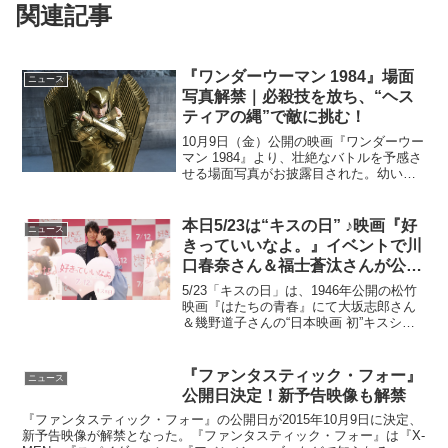
関連記事
『ワンダーウーマン 1984』場面
ニュース
写真解禁｜必殺技を放ち、“ヘス
ティアの縄”で敵に挑む！
10月9日（金）公開の映画『ワンダーウー
マン 1984』より、壮絶なバトルを予感さ
せる場面写真がお披露目された。幼い頃
からの激しい戦闘訓練によるスピード、
力、戦術の能力と圧倒的パワーを備えた
武器により、史上最強クラスの強さを誇
本日5/23は“キスの日” ♪映画『好
ニュース
るワンダーウー...
きっていいなよ。』イベントで川
口春奈さん＆福士蒼汰さんが公開
ほっぺチュー！
5/23「キスの日」は、1946年公開の松竹
映画『はたちの青春』にて大坂志郎さん
＆幾野道子さんの“日本映画 初”キスシー
ンが話題となった事に由来する記念日♪女
子高生、大熱狂！！ 川口春奈が福士蒼汰
へ 勇気の公開キス！ キスの日特別イベ
『ファンタスティック・フォー』
ニュース
ントi...
公開日決定！新予告映像も解禁
『ファンタスティック・フォー』の公開日が2015年10月9日に決定、
新予告映像が解禁となった。『ファンタスティック・フォー』は『X-