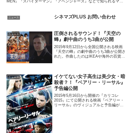
MEN』『スパイダーマン』『アベンジャーズ』などで知られるマー
ベルが最初に創り出したスーパー・ヒーロー・ユニ...
シネマズPLUS お問い合わせ
ニュース
圧倒されるサウンド！『天空の
ニュース
蜂』劇中曲のうち3曲が公開
2015年9月12日から全国公開される映画
『天空の蜂』の劇中曲のうち3曲が公開さ
れた。作曲したのはIKEAや海外の百貨店
などのCMや国際スポーツ賞の楽曲等を担
当し、映画の予告編では『英国王のスピ
ーチ』や『ロビン・フット』『メン・イ
ン・ブラッ...
イケてない女子高生は美少女・暗
ニュース
殺者？！『ベアリー・リーサル』
予告編公開
2015年5月16日から開催の『カリコレ
2015』にて公開される映画『ベアリー・
リーサル』のヴィジュアルと予告編が公
開された。本作は、幼少期から暗殺養成
学校で訓練されてきたが少女が、指名手
配中の武器商人捕獲という初めてのミッ
ション中にはぐれ...