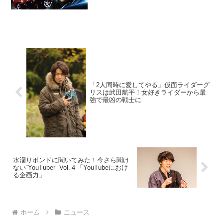
「2人同時に愛してやる」仮面ライダーグ
リスは武田航平！女好きライダーから最
強で最凶の戦士に
水溜りボンドに聞いてみた！今さら聞け
ない“YouTuber” Vol.４「YouTubeにおけ
る企画力」
ホーム
ニュース