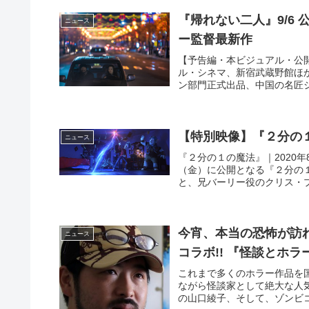
『帰れない二人』9/6
ニュース
ー監督最新作
【予告編・本ビジュアル・公開情報
ル・シネマ、新宿武蔵野館ほ
ン部門正式出品、中国の名匠ジ
【特別映像】『２分の１
ニュース
『２分の１の魔法』｜2020年
（金）に公開となる『２分の
と、兄バーリー役のクリス・プ
今宵、本当の恐怖が訪
ニュース
コラボ!! 『怪談とホラ
これまで多くのホラー作品を
ながら怪談家として絶大な人
の山口綾子、そして、ゾンビコ