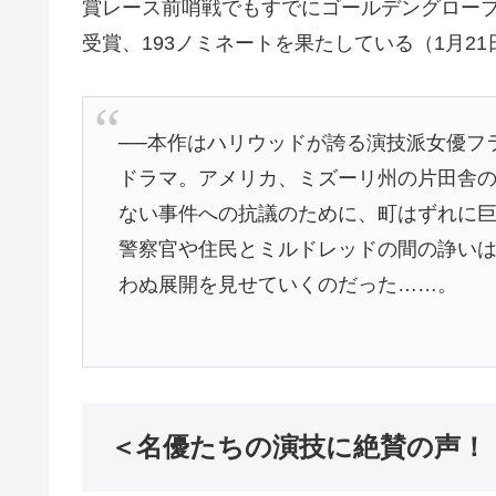
賞レース前哨戦でもすでにゴールデングローブ
受賞、193ノミネートを果たしている（1月2
──本作はハリウッドが誇る演技派女優フ
ドラマ。アメリカ、ミズーリ州の片田舎
ない事件への抗議のために、町はずれに
警察官や住民とミルドレッドの間の諍い
わぬ展開を見せていくのだった……。
＜名優たちの演技に絶賛の声！