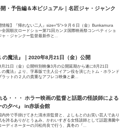
 公開・予告編＆本ビジュアル｜名匠ジャ・ジャンク
】『帰れない二人』size="5">９月６日（金）Bunkamura
か全国順次ロードショー第71回カンヌ国際映画祭コンペティショ
ャ・ジャンクー監督最新作と...
の魔法』｜2020年8月21日（金）公開
8月21日（金）公開特別映像3月の公開延期から遂に8月21日
１の魔法』より、字幕版で主人公イアン役を演じたトム・ホランド
ラットの２人の貴重なアフレコ映像と豪...
れる・・・ ホラー映画の監督と話題の怪談師による
ーの夕べ』 in赤坂会館
国内外で手掛けてきた清水崇監督と、よしもとのお笑い芸人であり
気を誇るありがとうぁみ、かわいすぎる女怪談師として話題沸騰中
ーディネーターの川松尚良で行う、真冬の『...