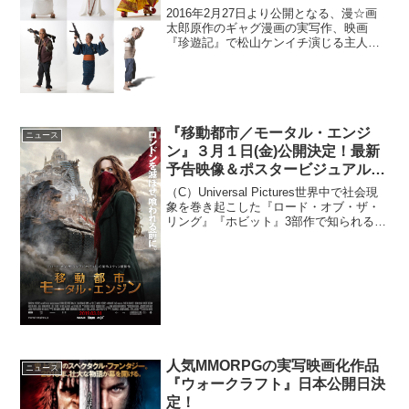
2016年2月27日より公開となる、漫☆画
太郎原作のギャグ漫画の実写作、映画
『珍遊記』で松山ケンイチ演じる主人
公・山田太郎とともにスクリーンを暴れ
まわる6人のキャラクターが解禁となって
いる。さらにシネマズに、それぞれのキ
ャラクターを演じるキ...
『移動都市／モータル・エンジ
ニュース
ン』３月１日(金)公開決定！最新
予告映像＆ポスタービジュアル解
禁
（C）Universal Pictures世界中で社会現
象を巻き起こした『ロード・オブ・ザ・
リング』『ホビット』3部作で知られるピ
ーター・ジャクソンが製作・脚本を務め
る冒険ファンタジー超大作『移動都市／
モータル・エンジン』の公開日が2019...
人気MMORPGの実写映画化作品
ニュース
『ウォークラフト』日本公開日決
定！