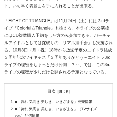
ト。いち早く表題曲を手に入れることが出来る。
「EIGHT OF TRIANGLE」は11月24日（土）には３rdラ
イブ『Colorful△Triangle』も控える。本ライブの公演後
にはCD複数購入予約をした方のみ参加できる、バーチャ
ルアイドルとしては掟破りの「リアル握手会」も実施され
る。10月8日（月・祝）18時から放送予定のエイトラ結成
３周年記念ツイキャス「３周年ありがとう～エイトラ3rd
ライブの秘密をちょっとだけ公開！？～」では、この3rd
ライブの秘密が少しだけ公開される予定となっている。
目次
■「誇れ 気高き 美しき、いきざまを」発売情報
■「誇れ 気高き 美しき、いきざまを」（TVサイズ
ver.）配信情報