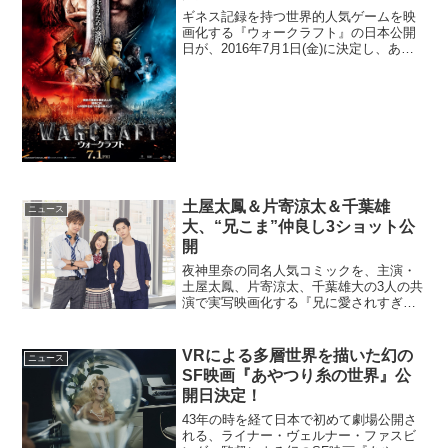
ギネス記録を持つ世界的人気ゲームを映
画化する『ウォークラフト』の日本公開
日が、2016年7月1日(金)に決定し、あわ
せて本ポスター・ビジュアルが解禁とな
った。映画『ウォークラフト』日本公開
日が決定平和な王国アゼロスは、恐るべ
き種族の侵略者に...
土屋太鳳＆片寄涼太＆千葉雄
ニュース
大、“兄こま”仲良し3ショット公
開
夜神里奈の同名人気コミックを、主演・
土屋太鳳、片寄涼太、千葉雄大の3人の共
演で実写映画化する『兄に愛されすぎて
困ってます』から、劇中衣裳“仲良し”3シ
ョット写真が初解禁となった。映画『兄
に愛されすぎて困ってます』劇中衣裳“仲
VRによる多層世界を描いた幻の
ニュース
良し”3ショット...
SF映画『あやつり糸の世界』公
開日決定！
43年の時を経て日本で初めて劇場公開さ
れる、ライナー・ヴェルナー・ファスビ