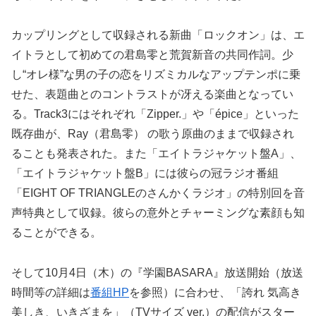
カップリングとして収録される新曲「ロックオン」は、エ
イトラとして初めての君島零と荒賀新音の共同作詞。少
し“オレ様”な男の子の恋をリズミカルなアップテンポに乗
せた、表題曲とのコントラストが冴える楽曲となってい
る。Track3にはそれぞれ「Zipper.」や「épice」といった
既存曲が、Ray（君島零） の歌う原曲のままで収録され
ることも発表された。また「エイトラジャケット盤A」、
「エイトラジャケット盤B」には彼らの冠ラジオ番組
「EIGHT OF TRIANGLEのさんかくラジオ」の特別回を音
声特典として収録。彼らの意外とチャーミングな素顔も知
ることができる。
そして10月4日（木）の『学園BASARA』放送開始（放送
時間等の詳細は
番組HP
を参照）に合わせ、「誇れ 気高き
美しき、いきざまを」（TVサイズ ver.）の配信がスター