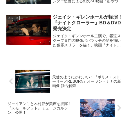
ンダー監督による幻のSF映画『あやつり
糸の世界』の公開日が2016年3月5日
（土）に決定した。『マトリックス』の
20年以上前に作られていた多層世界未来
ジェイク・ギレンホールが怪演！
ニュース
研究所では、仮想...
『ナイトクローラー』BD＆DVD
発売決定
ジェイク・ギレンホール主演で、報道ス
クープ専門の映像パパラッチの闇を描い
た犯罪スリラーを描く、映画『ナイトク
ローラー』のBlu-ray＆DVDが2016年2月
19日に発売となる。第87回アカデミー賞
で脚本賞にノミネートの話題作学歴もコ
ネもな...
天使のようにかわいい！『ポリス・スト
ーリー／REBORN』オーヤン・ナナの新
画像 独占解禁
ジャイアンこと木村昴が美声を披露！
『スモールフット』ミュージカルシー
ン、公開！