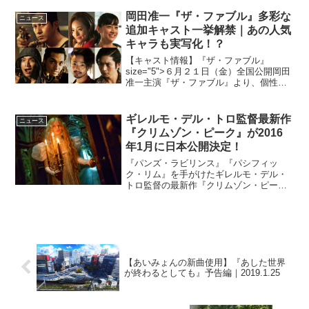
か著名人から本作にコメントが到着・映
画『ベロニカとの記憶』は2018年1月20
岡田准一『ザ・ファブル』多彩な
ニュース
日（土）...
追加キャスト一挙解禁｜あの人気
キャラも実写化！？
【キャスト情報】『ザ・ファブル』
size="5">６月２１日（金）全国公開岡田
准一主演『ザ・ファブル』より、個性的
で多彩な追加キャストが発表された。本
作は、週刊ヤングマガジン連載中で、単
行本累計部数280万部突破、2017年度講
ギレルモ・デル・トロ監督最新作
ニュース
談社漫画賞＜...
『クリムゾン・ピーク』が2016
年1月に日本公開決定！
『パンズ・ラビリンス』『パシフィッ
ク・リム』を手がけたギレルモ・デル・
トロ監督の最新作『クリムゾン・ピー
ク』の日本公開が2016年1月8日（金）に
決定した。本作は監督自身が「これまで
の中でも大好きな三本の映画のうちの一
本。そして個人的に最も...
【あいみょんの新曲使用】『あした世界
が終わるとしても』予告編｜2019.1.25