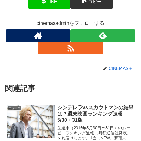
LINE
コピー
cinemasadminをフォローする
CINEMAS＋
関連記事
シンデレラvsスカウトマンの結果
ニュース
は？週末映画ランキング速報
5/30・31版
先週末（2015年5月30日〜31日）のムー
ビーランキング速報（興行通信社発表）
をお届けします。1位（NEW）新宿スワ