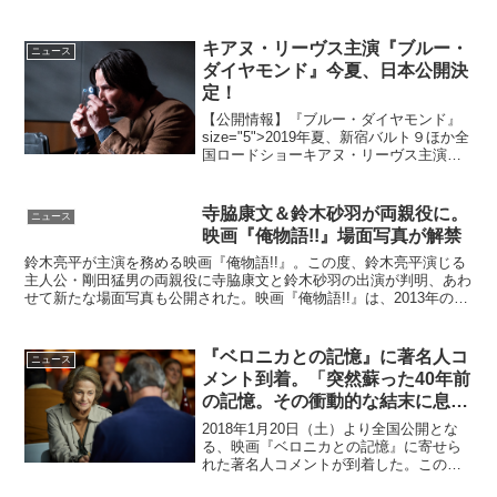
ン2位（↓）シンデレラ3位（↓）イニシエ
ーション・ラブ4位（↓）映画 ビリギャル
5位（↓）メイズ・ランナー6位（↓）駆込
キアヌ・リーヴス主演『ブルー・
ニュース
み...
ダイヤモンド』今夏、日本公開決
定！
【公開情報】『ブルー・ダイヤモンド』
size="5">2019年夏、新宿バルト９ほか全
国ロードショーキアヌ・リーヴス主演
『ブルー・ダイヤモンド』の日本公開が
2019年夏に決定した。本作でキアヌが挑
むのは、ダイヤモンドを売りさばくアメ
寺脇康文＆鈴木砂羽が両親役に。
ニュース
リカ人宝...
映画『俺物語!!』場面写真が解禁
鈴木亮平が主演を務める映画『俺物語!!』。この度、鈴木亮平演じる
主人公・剛田猛男の両親役に寺脇康文と鈴木砂羽の出演が判明、あわ
せて新たな場面写真も公開された。映画『俺物語!!』は、2013年の
『このマンガがすごい！オンナ編』で1位を獲得した...
『ベロニカとの記憶』に著名人コ
ニュース
メント到着。「突然蘇った40年前
の記憶。その衝動的な結末に息を
のんだ！」
2018年1月20日（土）より全国公開とな
る、映画『ベロニカとの記憶』に寄せら
れた著名人コメントが到着した。このニ
ュースのポイント・女優・俳優、そのほ