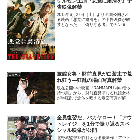
ケルセン主演『悪党に粛清を』予
告映像解禁
2015年6月27日（土）より全国公開され
る映画『悪党に粛清を』の予告映像が解
禁となった。『偽りなき者』でカンヌ国
際映画祭主演男優賞を受賞し、デンマー
クを代表する俳優マッツ・ミケルセンが
壮絶な復讐劇を演じるウエスタン・ノワ
ールとなる本作。予...
旅館女将・財前直見が白装束で荒
ニュース
れ狂う―狂乱の場面写真解禁
現在公開中の映画『RANMARU 神の舌を
持つ男』から、財前直見演じる旅館女将
が半狂乱で念仏を唱える場面写真が解禁
となった。映画『RANMARU 神の舌を持
つ男』財前直見の白装束姿が解禁！映画
『RANMARU 神の舌を持つ男』は、堤...
全員復習だ、バカヤロー！「アウ
ニュース
トレイジ」を1分で振り返るスペ
シャル映像が公開
北野武監督18作目となる最新作『アウト