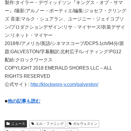
製作:タイラー・デヴィッドソン『キングス・オブ・サマ
ー』/撮影:アルノー・ポーティエ/編集:ジョセフ・クリング
ズ 音楽:マルク・シュアラン、ユージニー・ジェイコブソ
ン/プロダクションデザイン:リサ・マイヤーズ/衣装デザイ
ン:リネット・マイヤー
2018年/アメリカ/英語/シネマスコープ/DCP5.1ch/94分/原
題:GALVESTON/字幕翻訳:北村広子/レイティング:PG12
配給:クロックワークス
COPYLIGHT 2018 EMERALD SHORES LLC – ALL
RIGHTS RESERVED
公式サイト:
http://klockworx-v.com/galveston/
■
他の記事も読む
ニュース
エル・ファニング
ガルヴェストン