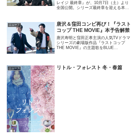
レイジ 最終章』が、10月7日（土）より
全国公開。シリーズ最終章を迎える本作
の公開を記念する＜1分でわかる！「アウ
トレイジ」超復習！公開直前スペシャル
映像＞が完成した。このニュースのポイ
唐沢＆窪田コンビ再び！『ラスト
ニュース
ント・1分で「ア...
コップ THE MOVIE』本予告解禁
唐沢寿明と窪田正孝主演の人気TVドラマ
シリーズの劇場版作品『ラストコップ
THE MOVIE』の主題歌をBLUE
ENCOUNTが担当することが決定、あわ
せて本予告映像が解禁となった。主題歌
にBLUE ENCOUNT『ラストコップ THE
リトル・フォレスト 冬・春篇
...
ニュース