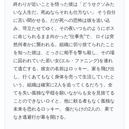
終わりが近いことを悟った彼は「どうせクソみた
いな人生だ。死ぬならそれも仕方ない」 そう自分
に言い聞かせる。だが死への恐怖は彼を追い込
み、苛立たせてゆく。その夜いつものようにボス
に命じられるまま向かった“仕事先”で、 ロイは突
然何者かに襲われる。組織に切り捨てられたこと
を知った彼は、とっさに相手を撃ち殺し、その場
に囚われていた若い女(エル・ファニング)を連れ
て逃亡する。彼女の名前はロッキー。家を飛び出
し、行くあてもなく身体を売って生活していたと
いう。組織は確実に2人を追ってくるだろう。全
てを失い孤独な平穏を願いながらも女を見捨てる
ことのできないロイと、他に頼る者もなく孤独な
未来を恐れるロッキー。 傷だらけの2人の、果て
なき逃避行が幕を開ける。