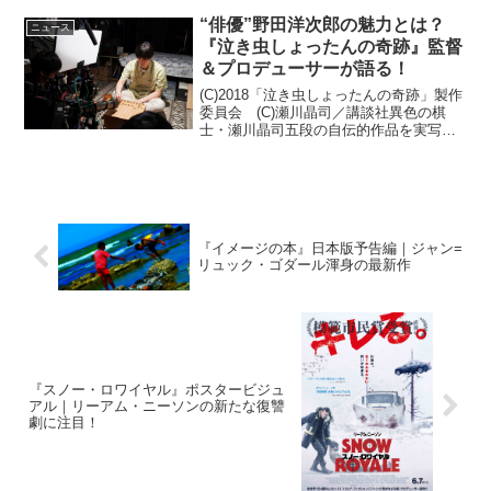
“俳優”野田洋次郎の魅力とは？
ニュース
『泣き虫しょったんの奇跡』監督
＆プロデューサーが語る！
(C)2018「泣き虫しょったんの奇跡」製作
委員会 (C)瀬川晶司／講談社異色の棋
士・瀬川晶司五段の自伝的作品を実写映
画化した『泣き虫しょったんの奇跡』
（公開中）。本作で、主人公・しょった
ん（松田龍平）の幼い頃からのライバル
であり、しょった...
『イメージの本』日本版予告編｜ジャン=
リュック・ゴダール渾身の最新作
『スノー・ロワイヤル』ポスタービジュ
アル｜リーアム・ニーソンの新たな復讐
劇に注目！