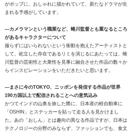
がポップに、おしゃれに描かれていて、新たなドラマが生
まれる予感がしています。
―カメラマンという職業など、蜷川監督とも重なるところ
があるキャラクターについて
撮らずにはいられないという衝動を抱えたアーティストと
して、屹立した存在であるリミを演じるにあたっては、蜷
川監督の芸術性と大衆性を見事に融合させた作品の数々か
らインスピレーションをいただきたいと思います。
―まさに今のTOKYO、ニッポンを発信する作品が世界
190カ国以上で配信されることへの意気込み
かつてインドの山奥を旅した際に、日本産の軽自動車に
「OSHIN」とステッカーを貼って走る人を見かけまし
た。あの「おしん」とは趣向の異なる作品ですが、日本は
テクノロジーの分野のみならず、ファッションでも、食文