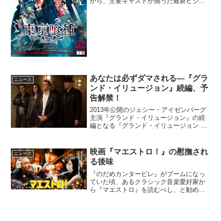
から、主要キャストが揃った最新ビジュ
アルが解禁となった。映画『東京喰種 ト
ーキョーグール』最新ビジュアル解禁人
の姿をしながらも人を喰らう怪人【喰種
(グール)】。水とコ...
あなたは必ずダマされる―『グラ
ニュース
ンド・イリュージョン』続編、予
告解禁！
2013年公開のジェシー・アイゼンバーグ
主演『グランド・イリュージョン』の続
編となる『グランド・イリュージョン 見
破られたトリック』が、2016年9月に日本
公開されることが決定し、予告映像が解
禁となった。あの天才魔法使いが今度は
映画『マエストロ！』の慰撫され
ニュース
天才エンジニ...
る後味
『のだめカンタービレ』がブームになっ
ていた頃、あるクラシック音楽愛好家か
ら『マエストロ』を読むべし、と勧めら
れた。さそうあきらの漫画は、読み慣れ
ていない者にはとっつきにくい絵柄で読
み通すのに難儀したが、内容そのものは