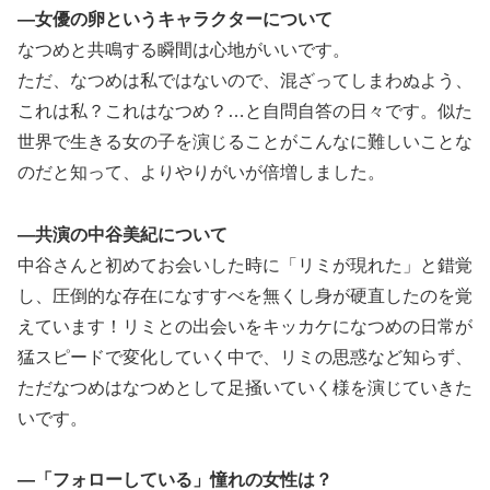
―女優の卵というキャラクターについて
なつめと共鳴する瞬間は心地がいいです。
ただ、なつめは私ではないので、混ざってしまわぬよう、
これは私？これはなつめ？…と自問自答の日々です。似た
世界で生きる女の子を演じることがこんなに難しいことな
のだと知って、よりやりがいが倍増しました。
―共演の中谷美紀について
中谷さんと初めてお会いした時に「リミが現れた」と錯覚
し、圧倒的な存在になすすべを無くし身が硬直したのを覚
えています！リミとの出会いをキッカケになつめの日常が
猛スピードで変化していく中で、リミの思惑など知らず、
ただなつめはなつめとして足掻いていく様を演じていきた
いです。
―「フォローしている」憧れの女性は？