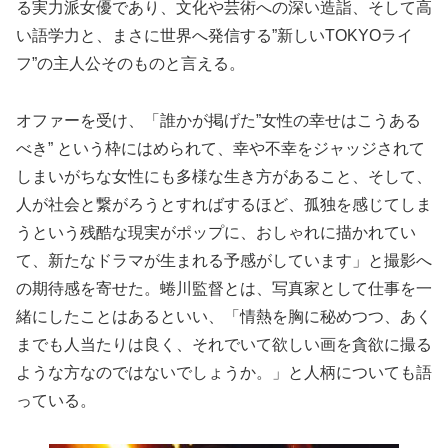
る実力派女優であり、文化や芸術への深い造詣、そして高
い語学力と、まさに世界へ発信する”新しいTOKYOライ
フ”の主人公そのものと言える。
オファーを受け、「誰かが掲げた”女性の幸せはこうある
べき” という枠にはめられて、幸や不幸をジャッジされて
しまいがちな女性にも多様な生き方があること、そして、
人が社会と繋がろうとすればするほど、孤独を感じてしま
うという残酷な現実がポップに、おしゃれに描かれてい
て、新たなドラマが生まれる予感がしています」と撮影へ
の期待感を寄せた。蜷川監督とは、写真家として仕事を一
緒にしたことはあるといい、「情熱を胸に秘めつつ、あく
までも人当たりは良く、それでいて欲しい画を貪欲に撮る
ような方なのではないでしょうか。」と人柄についても語
っている。