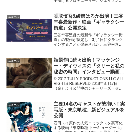
手掛けるプロデューサー、ジェイソン・
ブラムがおくる、全編PCスクリーン上で
展開、様々なSNSを駆使して呪い襲われ
る恐怖を描く“新感覚SNSホラー映画『ア
香取慎吾&綾瀬はるか出演！三谷
ニュース
ンフレンデッド』...
幸喜最新作・映画『ギャラクシー
街道』公開決定
三谷幸喜監督の最新作『ギャラクシー街
道』の製作が決定し、3月1日にクランク
インすることが発表された。三谷幸喜作
品初の宇宙が舞台三谷映画史上初の“宇
宙”が舞台のSF映画。登場人物が全員宇宙
人という、スペースロマンティックコメ
話題作に続々出演！マッケンジ
ニュース
ディとなっている。...
ー・ディヴィスの『タリーと私の
秘密の時間』インタビュー動画が
到着
© 2017 TULLY PRODUCTIONS.LLC.ALL
RIGHTS RESERVED.2018年8月17日
（金）より公開中のシャーリーズ・セロ
ン主演作『タリーと私の秘密の時間』。
本作でベビーシッターのタリー役を演じ
るマッケンジー...
主要14名のキャストが勢揃い！実
ニュース
写版・東京喰種、新ビジュアルを
公開
石田スイ原作の人気コミックスを実写化
する映画『東京喰種 トーキョーグール』