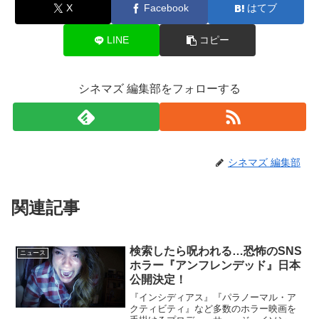
X
Facebook
はてブ
LINE
コピー
シネマズ 編集部をフォローする
シネマズ 編集部
関連記事
検索したら呪われる…恐怖のSNS
ニュース
ホラー『アンフレンデッド』日本
公開決定！
『インシディアス』『パラノーマル・ア
クティビティ』など多数のホラー映画を