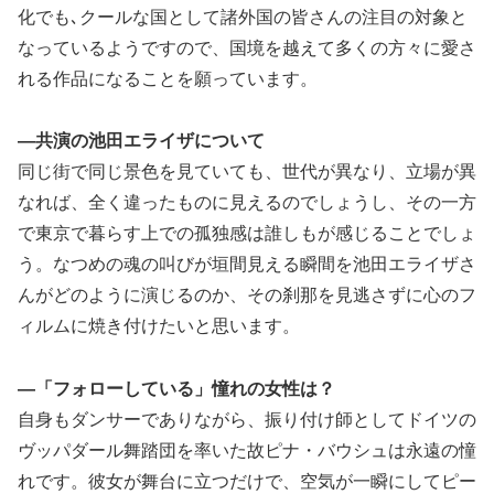
化でも､クールな国として諸外国の皆さんの注目の対象と
なっているようですので、国境を越えて多くの方々に愛さ
れる作品になることを願っています。
―共演の池田エライザについて
同じ街で同じ景色を見ていても、世代が異なり、立場が異
なれば、全く違ったものに見えるのでしょうし、その一方
で東京で暮らす上での孤独感は誰しもが感じることでしょ
う。なつめの魂の叫びが垣間見える瞬間を池田エライザさ
んがどのように演じるのか、その刹那を見逃さずに心のフ
ィルムに焼き付けたいと思います。
―「フォローしている」憧れの女性は？
自身もダンサーでありながら、振り付け師としてドイツの
ヴッパダール舞踏団を率いた故ピナ・バウシュは永遠の憧
れです。彼女が舞台に立つだけで、空気が一瞬にしてピー