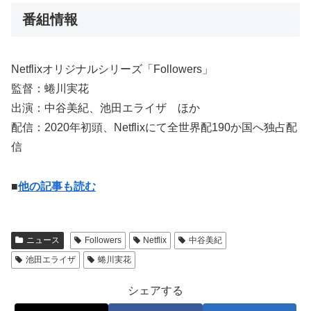
番組情報
Netflixオリジナルシリーズ「Followers」
監督：蜷川実花
出演：中谷美紀、池田エライザ ほか
配信：2020年初頭、Netflixにて全世界配190か国へ独占配
信
■
他の記事も読む
ニュース
Followers
Netflix
中谷美紀
池田エライザ
蜷川実花
シェアする