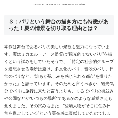
©2018 NORD-OUEST FILMS – ARTE FRANCE CINÉMA
３：パリという舞台の描き方にも特徴があ
った！夏の情景を切り取る理由とは？
本作は舞台であるパリの美しい景観も魅力になっていま
す。実はミカエル・アース監督は“観光的でないパリ”を描
くという試みをしていたそうで、「特定の社会的グループ
を連想させる場所は避け、多文化のパリ、普段のパリ、日
常のパリなど、“誰もが親しみを感じられる都市”を撮りた
かった」と語っています。そのためと言うべきか、観光気
分でパリに旅行に来たと言うよりも、まるでパリの街並み
や公園などが“いつもの場所”であるかのような感覚さえも
覚えました。その試みもまた、”登場人物がそこに住み日
常を過ごしている”という実在感に貢献していたのでしょ