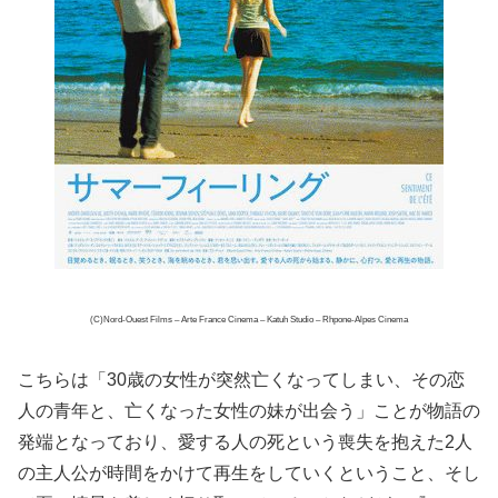
(C)Nord-Ouest Films – Arte France Cinema – Katuh Studio – Rhpone-Alpes Cinema
こちらは「30歳の女性が突然亡くなってしまい、その恋
人の青年と、亡くなった女性の妹が出会う」ことが物語の
発端となっており、愛する人の死という喪失を抱えた2人
の主人公が時間をかけて再生をしていくということ、そし