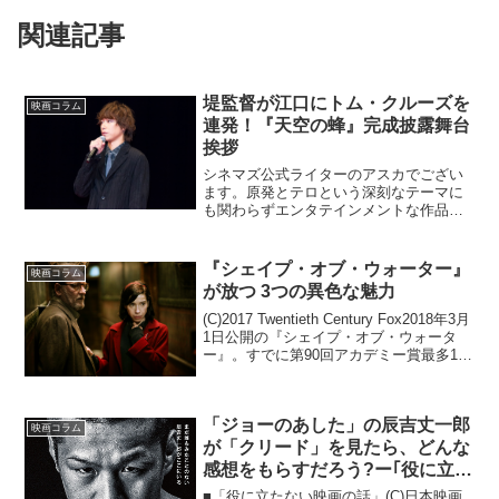
関連記事
堤監督が江口にトム・クルーズを
映画コラム
連発！『天空の蜂』完成披露舞台
挨拶
シネマズ公式ライターのアスカでござい
ます。原発とテロという深刻なテーマに
も関わらずエンタテインメントな作品に
仕上がっている映画『天空の蜂』。2015
年8月20日には完成披露試写会＆舞台挨拶
が行われ、江口洋介さんと本木雅弘さん
『シェイプ・オブ・ウォーター』
映画コラム
らが会場を爆笑の...
が放つ 3つの異色な魅力
(C)2017 Twentieth Century Fox2018年3月
1日公開の『シェイプ・オブ・ウォータ
ー』。すでに第90回アカデミー賞最多13
部門ノミネート作品として話題となって
います。観ていただければわかるのです
が、ストーリーも映像...
「ジョーのあした」の辰吉丈一郎
映画コラム
が「クリード」を見たら、どんな
感想をもらすだろう?ー｢役に立た
ない映画の話｣２
■「役に立たない映画の話」(C)日本映画