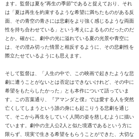
ます。監督は夏を“再生の季節”であると捉えており、それ
は「夏は再生を約束するような希望に満ちたものがある反
面、その青空の青さには悲劇をより強く感じるような両面
性を持ち合わせている」という考えによるものだったのだ
とか。確かに、劇中の光に溢れている夏の光景や青空に
は、その澄み切った情景と相反するように、その悲劇性を
際立たせているようにも思えます。
そして監督は、「人生の中で、この映画で起きたような悲
劇に遭うことがないとは否定はできないけれど、その中に
希望をもたらしたかった」とも本作について語っていま
す。この言葉通り、『アマンダと僕』では愛する人を突然
亡くしてしまうという誰の身にも起こりうる悲劇を通じ
て、そこから再生をしていく人間の姿を慈しむように描い
ています。劇中の主人公2人と似た境遇であるという方に
限らず、現実で生きる希望をもらうことができた、大切な