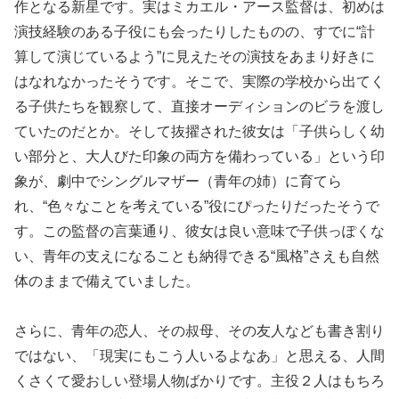
作となる新星です。実はミカエル・アース監督は、初めは
演技経験のある子役にも会ったりしたものの、すでに“計
算して演じているよう”に見えたその演技をあまり好きに
はなれなかったそうです。そこで、実際の学校から出てく
る子供たちを観察して、直接オーディションのビラを渡し
ていたのだとか。そして抜擢された彼女は「子供らしく幼
い部分と、大人びた印象の両方を備わっている」という印
象が、劇中でシングルマザー（青年の姉）に育てら
れ、“色々なことを考えている”役にぴったりだったそうで
す。この監督の言葉通り、彼女は良い意味で子供っぽくな
い、青年の支えになることも納得できる“風格”さえも自然
体のままで備えていました。
さらに、青年の恋人、その叔母、その友人なども書き割り
ではない、「現実にもこう人いるよなあ」と思える、人間
くさくて愛おしい登場人物ばかりです。主役２人はもちろ