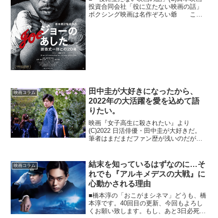
投資合同会社「役に立たない映画の話」
ボクシング映画は名作ぞろい爺 この
間見た「ジョーのあした 辰吉丈一郎と
の20年」という映画が、とても面白くて
ね。若者 「ジョーのあした」っ
て・・・「あしたのジョー...
田中圭が大好きになったから、
映画コラム
2022年の大活躍を愛を込めて語
りたい。
映画『女子高生に殺されたい』より
(C)2022 日活俳優・田中圭が大好きだ。
筆者はまだまだファン歴が浅いのだが、
数年前からドラマや映画で見かけるたび
に「すごく存在感がある俳優さんだな
ぁ」と次第に思うようになり、主役でな
結末を知っているはずなのに…そ
映画コラム
くても（後述もするが...
れでも『アルキメデスの大戦』に
心動かされる理由
■橋本淳の「おこがまシネマ」どうも、橋
本淳です。40回目の更新、今回もよろし
くお願い致します。もし、あと3日必死に