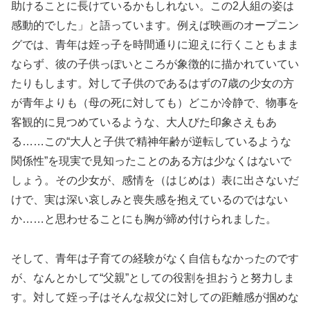
助けることに長けているかもしれない。この2人組の姿は
感動的でした」と語っています。例えば映画のオープニン
グでは、青年は姪っ子を時間通りに迎えに行くこともまま
ならず、彼の子供っぽいところが象徴的に描かれていてい
たりもします。対して子供のであるはずの7歳の少女の方
が青年よりも（母の死に対しても）どこか冷静で、物事を
客観的に見つめているような、大人びた印象さえもあ
る……この“大人と子供で精神年齢が逆転しているような
関係性”を現実で見知ったことのある方は少なくはないで
しょう。その少女が、感情を（はじめは）表に出さないだ
けで、実は深い哀しみと喪失感を抱えているのではない
か……と思わせることにも胸が締め付けられました。
そして、青年は子育ての経験がなく自信もなかったのです
が、なんとかして“父親”としての役割を担おうと努力しま
す。対して姪っ子はそんな叔父に対しての距離感が掴めな