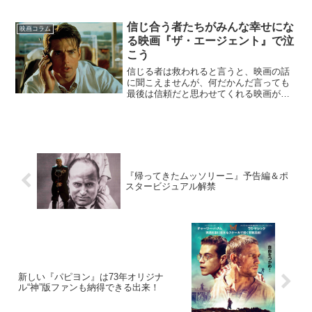
取り掛かればギリギリクリアできる無理
難題が目の前にあったとして、それを急
に「あ、ごめん。〆切あと1時間後だっ
信じ合う者たちがみんな幸せにな
映画コラム
た」と言われたら、...
る映画『ザ・エージェント』で泣
こう
信じる者は救われると言うと、映画の話
に聞こえませんが、何だかんだ言っても
最後は信頼だと思わせてくれる映画があ
ります。自分の信念だけで行動しても失
敗するかもしれません。でも、その信念
に共感して支えてくれる人がいたとした
ら？そこで今回は、信じ合...
『帰ってきたムッソリーニ』予告編＆ポ
スタービジュアル解禁
新しい『パピヨン』は73年オリジナ
ル“神”版ファンも納得できる出来！