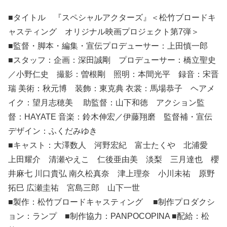
■タイトル 『スペシャルアクターズ』＜松竹ブロードキ
ャスティング オリジナル映画プロジェクト第7弾＞
■監督・脚本・編集・宣伝プロデューサー：上田慎一郎
■スタッフ：企画：深田誠剛 プロデューサー：橋立聖史
／小野仁史 撮影：曽根剛 照明：本間光平 録音：宋晋
瑞 美術：秋元博 装飾：東克典 衣裳：馬場恭子 ヘアメ
イク：望月志穂美 助監督：山下和徳 アクション監
督：HAYATE 音楽：鈴木伸宏／伊藤翔磨 監督補・宣伝
デザイン：ふくだみゆき
■キャスト：大澤数人 河野宏紀 富士たくや 北浦愛
上田耀介 清瀬やえこ 仁後亜由美 淡梨 三月達也 櫻
井麻七 川口貴弘 南久松真奈 津上理奈 小川未祐 原野
拓巳 広瀬圭祐 宮島三郎 山下一世
■製作：松竹ブロードキャスティング ■制作プロダクシ
ョン：ランプ ■制作協力：PANPOCOPINA ■配給：松