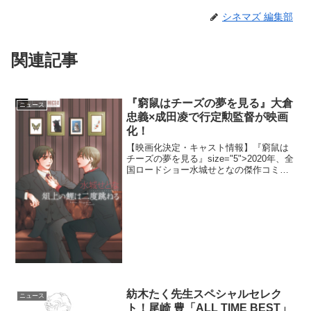
シネマズ 編集部
関連記事
『窮鼠はチーズの夢を見る』大倉
ニュース
忠義×成田凌で行定勲監督が映画
化！
【映画化決定・キャスト情報】『窮鼠は
チーズの夢を見る』size="5">2020年、全
国ロードショー水城せとなの傑作コミッ
ク「窮鼠はチーズの夢を見る」／「爼上
の鯉は二度跳ねる」が、行定勲監督によ
り『窮鼠はチーズの夢を見る』のタイト
ルで実写映...
紡木たく先生スペシャルセレク
ニュース
ト！尾崎 豊「ALL TIME BEST」