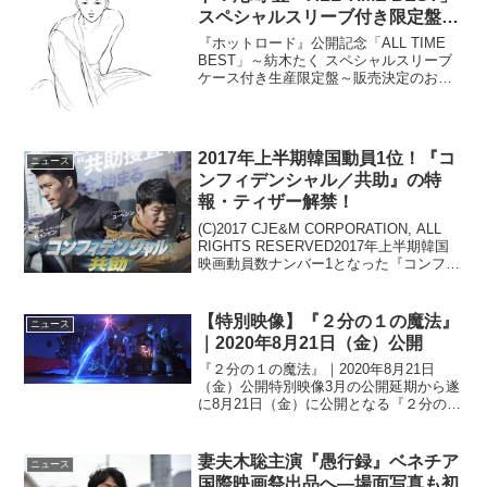
スペシャルスリーブ付き限定盤
発売決定♪
『ホットロード』公開記念「ALL TIME
BEST」～紡木たく スペシャルスリーブ
ケース付き生産限定盤～販売決定のお知
らせ：公式サイト最新情報このスリーブ
ケースは、同じ時代を駆け抜けた尾崎さ
んに敬意を表し「ホットロード」原作者
である紡木た...
2017年上半期韓国動員1位！『コ
ニュース
ンフィデンシャル／共助』の特
報・ティザー解禁！
(C)2017 CJE&M CORPORATION, ALL
RIGHTS RESERVED2017年上半期韓国
映画動員数ナンバー1となった『コンフィ
デンシャル／共助』の特報・ティザービ
ジュアルがこの度解禁された。このニュ
ースのポイント・『...
【特別映像】『２分の１の魔法』
ニュース
｜2020年8月21日（金）公開
『２分の１の魔法』｜2020年8月21日
（金）公開特別映像3月の公開延期から遂
に8月21日（金）に公開となる『２分の１
の魔法』より、字幕版で主人公イアン役
を演じたトム・ホランドと、兄バーリー
役のクリス・プラットの２人の貴重なア
妻夫木聡主演『愚行録』ベネチア
ニュース
フレコ映像と豪...
国際映画祭出品へ―場面写真も初