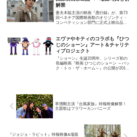
解禁
妻夫木聡主演の映画『愚行録』が、第73
回ベネチア国際映画祭のオリゾンティ・
コンペティション部門に正式上映出品を
することが決定し、場面写真が初解禁と
なった。映画『愚行録』ベネチア国際映
画祭に正式上映出品決定エリートサラリ
エヴァやキティのコラボも『ひつ
ニュース
ーマン、その妻、そして...
じのショーン』アート＆チャリテ
ィプロジェクト
『ショーン』生誕20周年、シリーズ初の
長編映画『映画 ひつじのショーン ～バッ
ク・トゥ・ザ・ホーム～』の公開が2015
年7月4日に迫っている。その『ひつじの
ショーン』をモチーフにしたアート＆チ
ャリティプロジェクト「Shaun IN
JAPA...
草彅剛主演『台風家族』特報映像解禁！
主題歌はフラワーカンパニーズ
『ジョジョ・ラビット』特報映像&場面