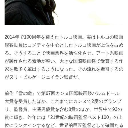
2014年で100周年を迎えたトルコ映画。実はトルコの映画
観客動員はコメディを中心としたトルコ映画が上位を占め
る。そうすることで映画業界を活性化させ、アート系映画
が製作される素地が整い、大きな国際映画祭で受賞する作
家を数多く輩出するようになった。その流れを牽引するの
がヌリ・ビルゲ・ジェイラン監督だ。
前作『雪の轍』で第67回カンヌ国際映画祭パルムドール
大賞を受賞したほか、これまでにカンヌで2度のグランプ
リ、監督賞、主演男優賞を含む8賞のほか、世界中で93の
賞に輝き、昨年には「21世紀の映画監督ベスト100」の上
位にランクインするなど、世界的巨匠監督として確固たる