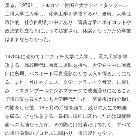
戻る。1976年、トルコの上位国立大学のイスタンブール
工科大学に入学し、化学工学を専攻するが、当時、大学は
政治的、社会的動乱の中にあり、講義は常にボイコットや
政治的対立などによって妨害され、休講となったため学業
はままならなかった。
1978年に改めてボアズィチ大学に入学し、電気工学を専
攻する。高校時代に写真に興味を持ち、大学在学中に写真
部に所属、パスポート写真撮影などで収入を得るようにな
る。また、登山やチェス、文学、クラシック音楽、に親し
み、イスタンブールのシネマテークで映画浸りになること
で映画愛を育んだのも大学時代だった。卒業後は自分探し
の旅をした後、18ヶ月の兵役を経て、残りの人生で映画
を撮ることを決意する。最初に映画に関わったのは短編映
画への出演だったが、その際には出演だけでなく、すべて
の映画撮影のプロセスに関わり、映画製作を学ぶ。