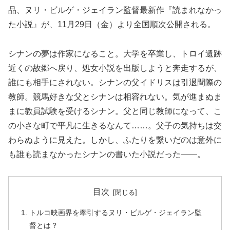
品、ヌリ・ビルゲ・ジェイラン監督最新作『読まれなかっ
た小説』が、11月29日（金）より全国順次公開される。
シナンの夢は作家になること。大学を卒業し、トロイ遺跡
近くの故郷へ戻り、処女小説を出版しようと奔走するが、
誰にも相手にされない。シナンの父イドリスは引退間際の
教師。競馬好きな父とシナンは相容れない。気が進まぬま
まに教員試験を受けるシナン。父と同じ教師になって、こ
の小さな町で平凡に生きるなんて……。父子の気持ちは交
わらぬように見えた。しかし、ふたりを繋いだのは意外に
も誰も読まなかったシナンの書いた小説だった――。
目次
トルコ映画界を牽引するヌリ・ビルゲ・ジェイラン監
督とは？