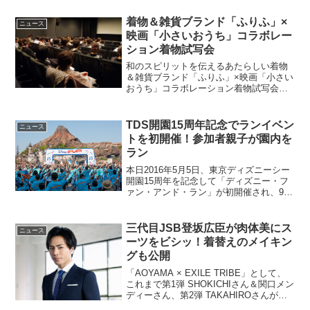
着物＆雑貨ブランド「ふりふ」×
ニュース
映画「小さいおうち」コラボレー
ション着物試写会
和のスピリットを伝えるあたらしい着物
＆雑貨ブランド「ふりふ」×映画「小さい
おうち」コラボレーション着物試写会ま
るで映画そのままの“昭和モダン”な空間に
タイムスリップしたかのような この素敵
なイベントは、和の美意識を活かし“粋”で
TDS開園15周年記念でランイベン
ニュース
遊び心ある個...
トを初開催！参加者親子が園内を
ラン
本日2016年5月5日、東京ディズニーシー
開園15周年を記念して「ディズニー・フ
ァン・アンド・ラン」が初開催され、900
名以上の親子たちが開園前のパークを親
子揃ってランニングした。TDSで初開
催！園内をランニングできる「ディズニ
三代目JSB登坂広臣が肉体美にス
ニュース
ー・ファン・...
ーツをビシッ！着替えのメイキン
グも公開
「AOYAMA × EXILE TRIBE」として、
これまで第1弾 SHOKICHIさん＆関口メン
ディーさん、第2弾 TAKAHIROさんが超
カッコいいスーツの着こなしを披露して