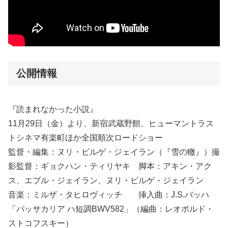
公開情報
『読まれなかった小説』
11月29日（金）より、新宿武蔵野館、ヒューマントラス
トシネマ有楽町ほか全国順次ロードショー
監督・編集：ヌリ・ビルゲ・ジェイラン（『雪の轍』）撮
影監督：ギョクハン・ティリヤキ 脚本：アキン・アク
ス、エブル・ジェイラン、ヌリ・ビルゲ・ジェイラン
音楽：ミルザ・タヒロヴィッチ 挿入曲：J.S.バッハ
「パッサカリア ハ短調BWV582」（編曲：レオポルド・
ストコフスキー）