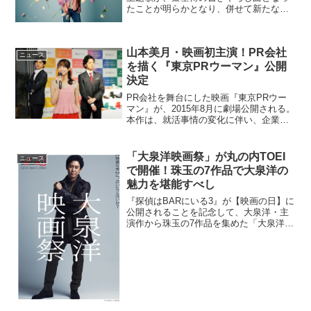
たことが明らかとなり、併せて新たな予
告映像ならびに新ビジュアルが到着し
た。映画『聖の青春』主題歌に秦基博！
新予告も解禁1994年、大阪。路上に倒れ
山本美月・映画初主演！PR会社
ていたひとりの青年が、...
ニュース
を描く『東京PRウーマン』公開
決定
PR会社を舞台にした映画『東京PRウー
マン』が、2015年8月に劇場公開される。
本作は、就活事情の変化に伴い、企業が
短期間で学生に対して自社の情報を届け
ていく必要が出てきたことを背景に、就
活生や転職希望者に対してより効果的
「大泉洋映画祭」が丸の内TOEI
ニュース
に”PR”という仕...
で開催！珠玉の7作品で大泉洋の
魅力を堪能すべし
『探偵はBARにいる3』が【映画の日】に
公開されることを記念して、大泉洋・主
演作から珠玉の7作品を集めた「大泉洋映
画祭」の開催が決定した。このニュース
のポイント・珠玉の7作品を集めた「大泉
洋映画祭」が開催・開催日程は2017年11
月22日...