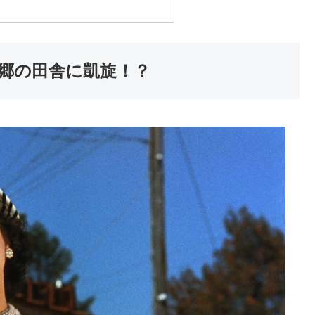
郷の田舎に凱旋！？