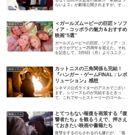
らいよ２』が劇場公開されますが、その
前に前作『家族はつらいよ』（16）を見
直してみませんか。山田洋次監督が久々
に喜劇に挑んだこの作品、松竹映画の伝
＜ガールズムービーの巨匠＞ソフ
統を巧みに牽引...
映画コラム
ィア・コッポラの魅力＆おすすめ
映画“5選”
ガールズムービーの巨匠、ソフィア・コ
ッポラがデビュー25周年を迎えた。それ
を記念して、3月6日（月）よりユニクロ
のコラボUTが発売中。さらには、全国の
ミニシアターで、ソフィア・コッポラ作
品が期間限定上映されたなど盛り上がり
カットニスの三角関係も完結！
映画コラム
をみせた。本稿では...
『ハンガー・ゲームFINAL：レボ
リューション』感想
シネマズ公式ライターのアスカでござい
ます。シリーズものが完結するときっ
て、これでやっとストーリーのゴールま
でたどり着いたとホッとするものの、も
う次はないのか〜という寂しさを感じま
すね。『ハンガー・ゲームFINAL：レボ
とてつもない報復を画策する『復
映画コラム
リューション』もそうで...
讐者たち』を観るうえで、押さえ
ておきたい映画や書籍たち
復讐をするのもされるのも嫌だが、「復