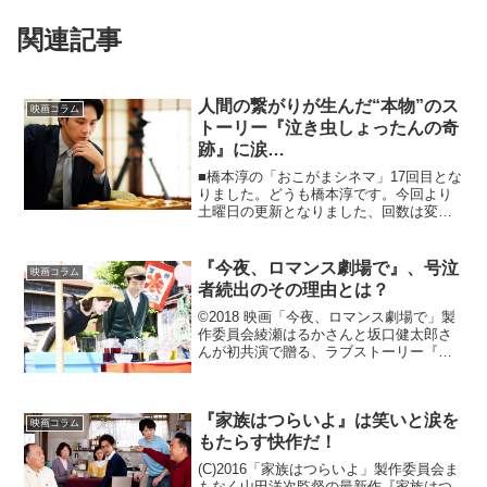
関連記事
人間の繋がりが生んだ“本物”のス
映画コラム
トーリー『泣き虫しょったんの奇
跡』に涙…
■橋本淳の「おこがまシネマ」17回目とな
りました。どうも橋本淳です。今回より
土曜日の更新となりました、回数は変更
なしの月2回でございます。今後とも、ど
うぞよろしくお願いします。水曜日更新
から土曜日更新になり、締め切りが3日後
『今夜、ロマンス劇場で』、号泣
映画コラム
ろ倒しになったせ...
者続出のその理由とは？
©2018 映画「今夜、ロマンス劇場で」製
作委員会綾瀬はるかさんと坂口健太郎さ
んが初共演で贈る、ラブストーリー『今
夜、ロマンス劇場で』がいよいよ2018年2
月10日（土）より公開となります。 事前
に行われている試写会では、映画関係
『家族はつらいよ』は笑いと涙を
者・一般の...
映画コラム
もたらす快作だ！
(C)2016「家族はつらいよ」製作委員会ま
もなく山田洋次監督の最新作『家族はつ