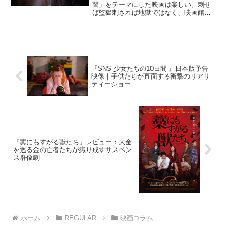
讐」をテーマにした映画は楽しい。刺せ
ば監獄刺されば地獄ではなく、映画館の
椅子や自宅のソファなどの安全地帯に沈
み込んで、他人の復讐を観てスカッとで
きるからである。『ハムレット』『モン
テ・クリスト伯』『忠臣蔵...
『SNS-少女たちの10日間-』日本版予告
映像｜子供たちが直面する衝撃のリアリ
ティーショー
『藁にもすがる獣たち』レビュー：大金
を巡る金の亡者たちが織り成すサスペン
ス群像劇
ホーム
REGULAR
映画コラム