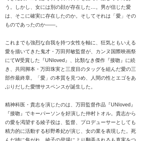
う。しかし、女には別の顔が存在した…。男が信じた愛
は、そこに確実に存在したのか。そしてそれは「愛」その
ものであったのか――。
これまでも強烈な自我を持つ女性を軸に、狂気ともいえる
愛を描いてきた鬼才・万田邦敏監督が、カンヌ国際映画祭
にてW受賞した『UNloved』、比類なき傑作『接吻』に続
き、共同脚本・万田珠実と三度目のタッグを組んだ愛の三
部作最終章。「愛」の本質を見つめ、人間の性とエゴをあ
ぶりだした愛憎サスペンスが誕生した。
精神科医・貴志を演じたのは、万田監督作品『UNloved』
『接吻』でキーパーソンを好演した仲村トオル。貴志から
の愛を渇望する綾子役は、監督、プロデューサーとしても
精力的に活動する杉野希妃が演じ、女の業を表現した。死
んだ姉に焦がれ、綾子の登場により翻弄されるも真実をつ