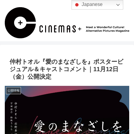
Japanese
仲村トオル『愛のまなざしを』ポスタービ
ジュアル＆キャストコメント｜11月12日
（金）公開決定
公開情報