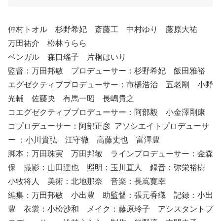
仲村トオル 杉野希妃 斎藤工 中村ゆり 藤原大祐
万田祐介 松林うらら
ベンガル 森口瑤子 片桐はいり
監督：万田邦敏 プロデューサー：杉野希妃 飯田雅裕
エグゼクティブプロデューサー：市橋浩治 五老剛 小野
光輔 佐藤央 有馬一昭 長嶋貴之
コエグゼクティブプロデューサー：阿部毅 小金澤剛康
コプロデューサー：阿部正彦 アソシエイトプロデューサ
ー ：小川貴弘 江守徹 高藤丈也 富澤豊
脚本：万田珠実 万田邦敏 ラインプロデューサー：金森
保 撮影：山田達也 照明：玉川直人 録音：弥栄裕樹
小牧将人 美術：北地那奈 音楽：長嶌寛幸
編集：万田邦敏 小出豊 助監督：張元香織 記録：小出
豊 衣裳：小松沙和 メイク：藤原玲子 アシスタントプ