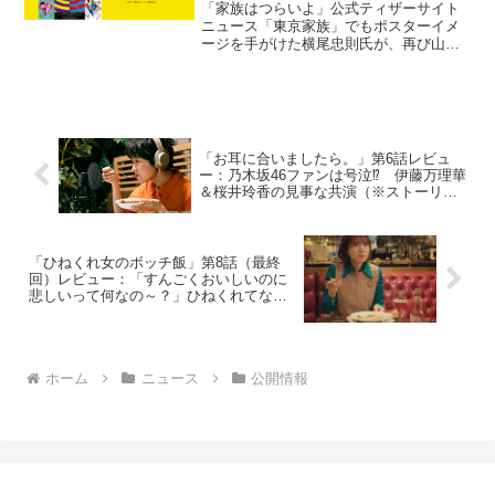
「家族はつらいよ」公式ティザーサイト
ニュース「東京家族」でもポスターイメ
ージを手がけた横尾忠則氏が、再び山田
洋次監督と奇跡のコラボレーション。今
回のポスターイメージでは、横尾氏のア
トリエ改装をきっかけに撮影スタジオ内
にアトリエスペースを特...
「お耳に合いましたら。」第6話レビュ
ー：乃木坂46ファンは号泣⁉ 伊藤万理華
＆桜井玲香の見事な共演（※ストーリー
ネタバレあり）
「ひねくれ女のボッチ飯」第8話（最終
回）レビュー：「すんごくおいしいのに
悲しいって何なの～？」ひねくれてない
ほっこりしたラスト。続編希望！！（※
ストーリーネタバレあり）
ホーム
ニュース
公開情報