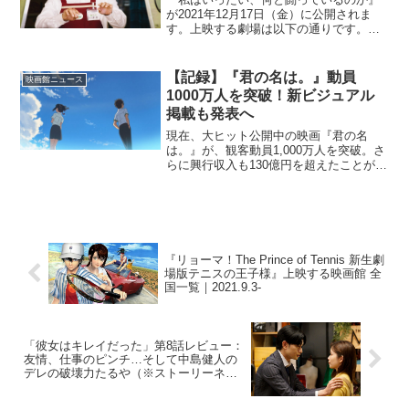
が2021年12月17日（金）に公開されま
す。上映する劇場は以下の通りです。※
情報は随時変わるので、更新が遅れる場
合があります。北海道ユナイテッド・シ
ネマ札幌サツゲキディノスシネマズ室蘭
【記録】『君の名は。』動員
映画館ニュース
青森県青森松竹アム...
1000万人を突破！新ビジュアル
掲載も発表へ
現在、大ヒット公開中の映画『君の名
は。』が、観客動員1,000万人を突破。さ
らに興行収入も130億円を超えたことが明
らかとなった。映画『君の名は。』観客
動員1,000万人を突破映画『君の名は。』
は、夢で見た少年と少女が経験する恋と
奇跡の物語...
『リョーマ！The Prince of Tennis 新生劇
場版テニスの王子様』上映する映画館 全
国一覧｜2021.9.3-
「彼女はキレイだった」第8話レビュー：
友情、仕事のピンチ…そして中島健人の
デレの破壊力たるや（※ストーリーネタ
バレあり）