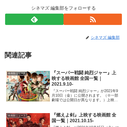
シネマズ 編集部をフォローする
シネマズ 編集部
関連記事
『スーパー戦闘 純烈ジャー』上
映画館ニュース
映する映画館 全国一覧｜
2021.9.10-
『スーパー戦闘 純烈ジャー』が2021年9
月10日（金）に公開されます。（※一部
劇場では公開日が異なります。）上映す
る劇場は以下の通りです。※情報は随時
変わるので、更新が遅れる場合がありま
す。北海道札幌シネマフロンティア青森
『燃えよ剣』上映する映画館 全
映画館ニュース
県フォーラム八戸...
国一覧｜2021.10.15-