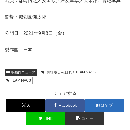
出演：森崎博之／安田顕／戸次重幸／大泉洋／音尾琢真
監督：堀切園健太郎
公開日：2021年9月3日（金）
製作国：日本
映画館ニュース
劇場版 がんばれ！TEAM NACS
TEAM NACS
シェアする
X
Facebook
はてブ
LINE
コピー