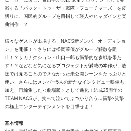
戦する「バック・トゥ・ザ・戦隊・フューチャーズ」を皮
切りに、国民的グループを目指して瑛人やヒャダインと楽
曲制作！？
様々なゲストが出場する「NACS新メンバーオーディショ
ン」を開催！？さらには松岡茉優がグループ解散を阻
止！？サカナクション・山口一郎も衝撃的な参戦を果た
す！？などなど気になるプロジェクトが満載の本作が、放
送では見ることのできなかった未公開シーンをたっぷりと
使い、さらにはメンバー5人の新たなインタビュー映像も
加え、再編集した＜劇場版＞として進化！結成25周年の
TEAM NACSが、笑って泣いてぶつかり合う…衝撃×笑撃
の極上エンターテインメントを目撃せよ！
基本情報