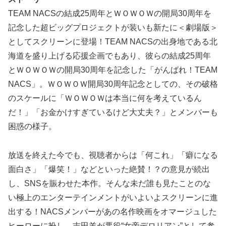
TEAM NACSの結成25周年とＷＯＷＯＷの開局30周年を
記念した超ビッグプロジェクトが装いも新たに＜劇場版＞
としてスクリーンに登場！TEAM NACSの出身地である北
海道を盛り上げる応援企画でもあり、彼らの結成25周年
とＷＯＷＯＷの開局30周年を記念した「がんばれ！TEAM
NACS」。ＷＯＷＯＷ開局30周年記念としての、その破格
のスケールに「ＷＯＷＯＷは本当に何を考えているん
だ！」「お金かけすぎているけど大丈夫？」とメンバーも
困惑の様子。
放送を終えた今でも、視聴者からは「何これ」「癖になる
面白さ」「爆笑！」などといった絶賛！？の意見が続出
し、SNSを賑わせた本作。そんな未だ誰も見たことのな
い極上のエンターテインメントがいよいよスクリーンに進
出する！NACSメンバーがあの名作映画をオマージュした
ヒーローに扮し、吉田羊が悪役“女帝デロリアン”として参