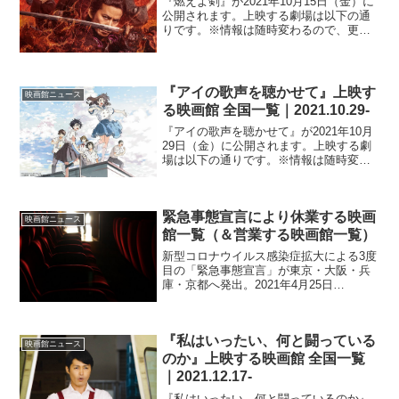
『燃えよ剣』が2021年10月15日（金）に
公開されます。上映する劇場は以下の通
りです。※情報は随時変わるので、更新
が遅れる場合があります。北海道札幌シ
ネマフロンティアユナイテッド・シネマ
札幌シネプレックス旭川ディノスシネマ
ズ旭川イオンシネ...
『アイの歌声を聴かせて』上映す
映画館ニュース
る映画館 全国一覧｜2021.10.29-
『アイの歌声を聴かせて』が2021年10月
29日（金）に公開されます。上映する劇
場は以下の通りです。※情報は随時変わ
るので、更新が遅れる場合があります。
北海道札幌シネマフロンティアユナイテ
ッド・シネマ札幌イオンシネマ江別イオ
緊急事態宣言により休業する映画
ンシネマ小樽イオ...
映画館ニュース
館一覧（＆営業する映画館一覧）
新型コロナウイルス感染症拡大による3度
目の「緊急事態宣言」が東京・大阪・兵
庫・京都へ発出。2021年4月25日
（日）〜5月11日（火）の間に適用される
見込みとなっています。今回の緊急事態
宣言においては、映画館が休業要請の対
『私はいったい、何と闘っている
象となっています。...
映画館ニュース
のか』上映する映画館 全国一覧
｜2021.12.17-
『私はいったい、何と闘っているのか』