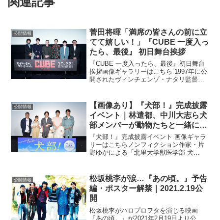
関連記事
菅田将暉「満席の皆さんの前に立
公開情報
てて嬉しい！」『CUBE 一度入っ
たら、最後』 初日舞台挨拶
『CUBE 一度入ったら、最後』初日舞台
挨拶画像ギャラリーはこちら 1997年に公
開されたヴィンチェンゾ・ナタリ監督に
よる映画「CUBE」初の公認リメイク
『CUBE 一度入ったら、最後』の初日舞
台挨拶が、10月22日（金）新宿ピカデリ
【画像あり】『犬部！』完成披露
公開情報
ーにて...
イベント｜林遣都、中川大志ら犬
部メンバーが動物たちと一緒に登
場
『犬部！』完成披露イベント 画像ギャラ
リーはこちらノンフィクション作家・片
野ゆかによる「北里大学獣医学部 犬
部！」を原案とした、映画『犬部！』（7
月22日全国公開）。その完成披露試写会
が7月3日、TOHO シネマズ 六本木ヒルズ
松坂桃李が涙…『あの頃。』予告
公開情報
で行われた。...
編・ポスター解禁｜2021.2.19公
開
松坂桃李がハロプロヲタを演じる映画
『あの頃。』が2021年2月19日より公