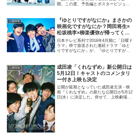
開。この度、予告編とポスタービジュア
ル、場面写真、そして公開日が解禁とな
った。本予告：秒予告：本作は、神聖か
まってちゃんの元マネージャー・劔樹人
『ゆとりですがなにか』まさかの
公開情報
によるハロー!プロジェ...
映画化ですがなにか？岡田将生×
松坂桃李×柳楽優弥が帰ってく
る！
日本テレビ系列で2016年4月期に「日曜ド
ラマ」枠で放送された連続ドラマ「ゆと
りですがなにか」が、『ゆとりですがな
にか インターナショナル』として、10月
13日（金）に全国公開されることが決定
した。「ゆとりですがなにか」は、《野
成⽥凌「くれなずめ」新公開日は
公開情報
心がない》《...
5月12日！キャストのコメンタリ
ー付き上映も決定
公開が延期となっていた成⽥凌主演・映
画『くれなずめ』の新たな公開⽇が5月12
日(⽔）に決定した。併せて、上映劇場で
使⽤可能なスマートフォンのアプリ
「HELLO! MOVIE」を使⽤した本作のオ
ーディオコメンタリー付きの上映も5月21
日（⾦）...