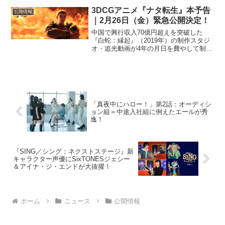
3DCGアニメ『ナタ転生』本予告
公開情報
｜2月26日（金）緊急公開決定！
中国で興行収入70億円超えを突破した
『白蛇：縁起』（2019年）の制作スタジ
オ・追光動画が4年の月日を費やして制作
した3DCGアニメーション映画『ナタ転
生』（なたてんせい）（原題『新神榜：
哪吒重生』）が急遽2月26日（金）に公開
決定。本予告...
「真夜中にハロー！」第2話：オーディシ
ョン組＝中途入社組に例えたエールが秀
逸！
『SING／シング：ネクストステージ』新
キャラクター声優にSixTONESジェシー
＆アイナ・ジ・エンドが大抜擢！
ホーム
ニュース
公開情報