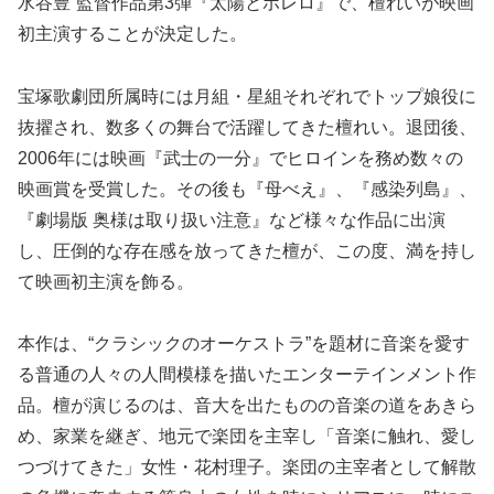
水谷豊“監督作品第3弾『太陽とボレロ』で、檀れいが映画
初主演することが決定した。
宝塚歌劇団所属時には月組・星組それぞれでトップ娘役に
抜擢され、数多くの舞台で活躍してきた檀れい。退団後、
2006年には映画『武士の一分』でヒロインを務め数々の
映画賞を受賞した。その後も『母べえ』、『感染列島』、
『劇場版 奥様は取り扱い注意』など様々な作品に出演
し、圧倒的な存在感を放ってきた檀が、この度、満を持し
て映画初主演を飾る。
本作は、“クラシックのオーケストラ”を題材に音楽を愛す
る普通の人々の人間模様を描いたエンターテインメント作
品。檀が演じるのは、音大を出たものの音楽の道をあきら
め、家業を継ぎ、地元で楽団を主宰し「音楽に触れ、愛し
つづけてきた」女性・花村理子。楽団の主宰者として解散