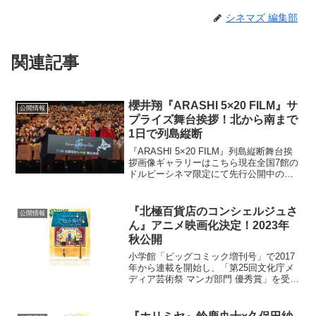
シネマズ 編集部
関連記事
櫻井翔『ARASHI 5×20 FILM』サ
公開情報
プライズ舞台挨拶！北から南まで
1日で列島縦断
『ARASHI 5×20 FILM』列島縦断舞台挨
拶画像ギャラリーはこちら現在全国7館の
ドルビーシネマ限定にて先行公開中の、
嵐”初”のライブフィルム『ARASHI
Anniversary Tour 5×20 FILM “Record of
...
『北極百貨店のコンシェルジュさ
公開情報
ん』アニメ映画化決定！2023年
秋公開
小学館「ビッグコミック増刊号」で2017
年から連載を開始し、「第25回文化庁メ
ディア芸術祭 マンガ部門 優秀賞」を受賞
した、鬼才・西村ツチカによる「北極百
貨店のコンシェルジュさん」の映画化が
決定した。お客様は全て動物という不思