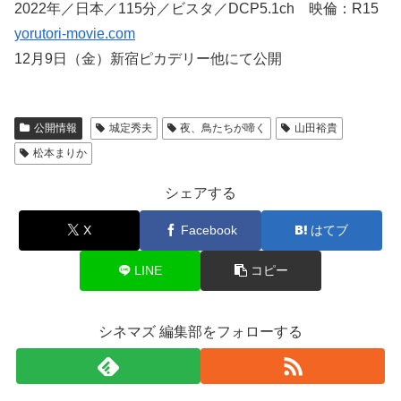
2022年／日本／115分／ビスタ／DCP5.1ch 映倫：R15
yorutori-movie.com
12月9日（金）新宿ピカデリー他にて公開
公開情報
城定秀夫
夜、鳥たちが啼く
山田裕貴
松本まりか
シェアする
X
Facebook
はてブ
LINE
コピー
シネマズ 編集部をフォローする