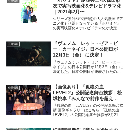
『ホリミヤ』鈴鹿央士×久保田紗
公開情報
議な百貨店<北...
友で実写映画化&テレビドラマ化
｜2021年2月〜
シリーズ累計570万部超の大人気漫画でア
ニメ化も話題となっている『ホリミヤ』
の実写映画化＆テレビドラマ化が決定し
た。2021年2月16日からテレビドラマが
放送、そしてテレビドラマ版の1～3話＋
劇場版限定の撮りおろしエクストラシー
『ヴェノム レット・ゼア・ビ
公開情報
ンを加えた劇...
ー・カーネイジ』日本公開日が
12月3日（金） に決定！
『ヴェノム：レット・ゼア・ビー・カー
ネイジ』の日本公開日が12月3日（金）に
決定した。日本公開日が発表されたの
は、大のマーベル好きを公言する尾上松
也が『ヴェノム：レット・ゼア・ビー・
カーネイジ』に纏わるゲストを迎えなが
【画像あり】『孤狼の血
公開情報
ら、映画の魅力や情報を...
LEVEL2』公開記念舞台挨拶｜松
坂桃李「みんなで前作を超え
る！」
『孤狼の血 LEVEL2』の公開記念舞台挨
拶 画像ギャラリーはこちら 『孤狼の血
LEVEL2』の公開記念舞台挨拶が8月21日
(土)に開催され、主演の松坂桃李、鈴木亮
平、西野七瀬、音尾琢真、中村梅雀、s**t
kingzのoguri(小栗基...