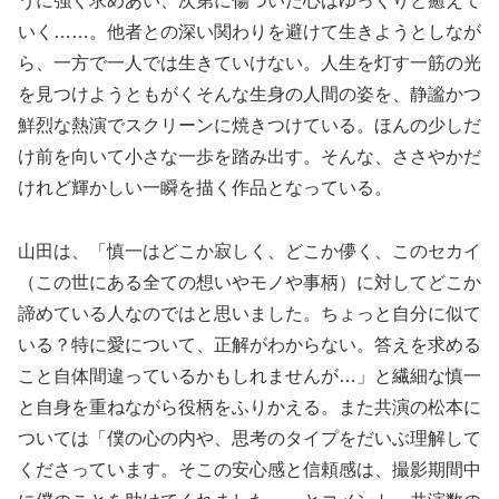
うに強く求めあい、次第に傷ついた心はゆっくりと癒えて
いく……。他者との深い関わりを避けて生きようとしなが
ら、一方で一人では生きていけない。人生を灯す一筋の光
を見つけようともがくそんな生身の人間の姿を、静謐かつ
鮮烈な熱演でスクリーンに焼きつけている。ほんの少しだ
け前を向いて小さな一歩を踏み出す。そんな、ささやかだ
けれど輝かしい一瞬を描く作品となっている。
山田は、「慎一はどこか寂しく、どこか儚く、このセカイ
（この世にある全ての想いやモノや事柄）に対してどこか
諦めている人なのではと思いました。ちょっと自分に似て
いる？特に愛について、正解がわからない。答えを求める
こと自体間違っているかもしれませんが…」と繊細な慎一
と自身を重ねながら役柄をふりかえる。また共演の松本に
ついては「僕の心の内や、思考のタイプをだいぶ理解して
くださっています。そこの安心感と信頼感は、撮影期間中