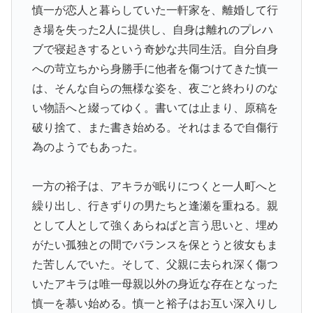
慎一が恋人と暮らしていた一軒家を、離婚して行
き場を失った2人に提供し、自身は離れのプレハ
ブで寝起きするという奇妙な共同生活。自分自身
への苛立ちから身勝手に他者を傷つけてきた慎一
は、そんな自らの無様な姿を、夜ごと終わりのな
い物語へと綴ってゆく。書いては止まり、原稿を
破り捨て、また書き始める。それはまるで自傷行
為のようでもあった。
一方の裕子は、アキラが眠りにつくと一人町へと
繰り出し、行きずりの男たちと逢瀬を重ねる。親
として人として強くあらねばと言う思いと、埋め
がたい孤独との間でバランスを保とうと彼女もま
た苦しんでいた。そして、父親に去られ深く傷つ
いたアキラは唯一母親以外の身近な存在となった
慎一を慕い始める。慎一と裕子はお互い深入りし