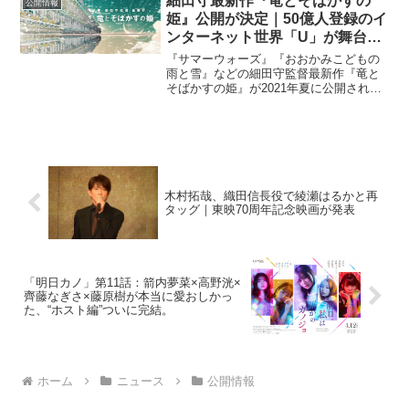
細田守最新作『竜とそばかすの
公開情報
姫』公開が決定｜50億人登録のイ
ンターネット世界「U」が舞台｜
2021年夏
『サマーウォーズ』『おおかみこどもの
雨と雪』などの細田守監督最新作『竜と
そばかすの姫』が2021年夏に公開される
ことが発表された。細田監督にとって長
編オリジナル作品第6作となる。『竜とそ
ばかすの姫』はインターネットの世界が
舞台。全世界で登録...
木村拓哉、織田信長役で綾瀬はるかと再
タッグ｜東映70周年記念映画が発表
「明日カノ」第11話：箭内夢菜×高野洸×
齊藤なぎさ×藤原樹が本当に愛おしかっ
た、“ホスト編”ついに完結。
ホーム
ニュース
公開情報