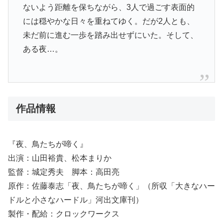
ないよう距離を保ちながら、3人で過ごす表面的
には穏やかな日々を重ねてゆく。だが2人とも、
未だ前に進む一歩を踏み出せずにいた。そして、
ある夜…。
作品情報
『夜、鳥たちが啼く』
出演：⼭⽥裕貴、松本まりか
監督：城定秀夫 脚本：⾼⽥亮
原作：佐藤泰志「夜、⿃たちが啼く」（所収「⼤きなハー
ドルと⼩さなハードル」河出⽂庫刊）
製作・配給：クロックワークス