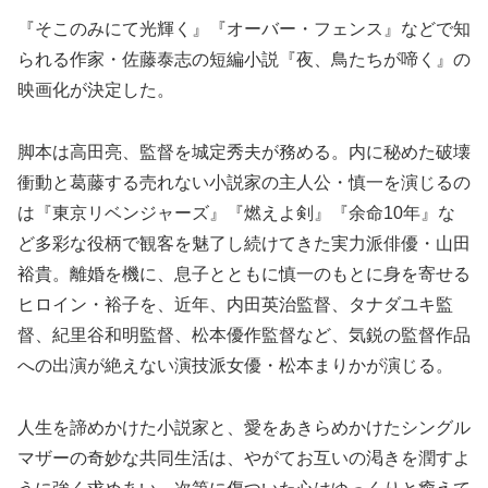
『そこのみにて光輝く』『オーバー・フェンス』などで知
られる作家・佐藤泰志の短編小説『夜、鳥たちが啼く』の
映画化が決定した。
脚本は高田亮、監督を城定秀夫が務める。内に秘めた破壊
衝動と葛藤する売れない小説家の主人公・慎一を演じるの
は『東京リベンジャーズ』『燃えよ剣』『余命10年』な
ど多彩な役柄で観客を魅了し続けてきた実力派俳優・山田
裕貴。離婚を機に、息子とともに慎一のもとに身を寄せる
ヒロイン・裕子を、近年、内田英治監督、タナダユキ監
督、紀里谷和明監督、松本優作監督など、気鋭の監督作品
への出演が絶えない演技派女優・松本まりかが演じる。
人生を諦めかけた小説家と、愛をあきらめかけたシングル
マザーの奇妙な共同生活は、やがてお互いの渇きを潤すよ