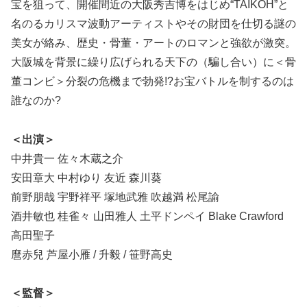
宝を狙って、開催間近の大阪秀吉博をはじめ“TAIKOH”と
名のるカリスマ波動アーティストやその財団を仕切る謎の
美女が絡み、歴史・骨董・アートのロマンと強欲が激突。
大阪城を背景に繰り広げられる天下の（騙し合い）に＜骨
董コンビ＞分裂の危機まで勃発!?お宝バトルを制するのは
誰なのか?
＜出演＞
中井貴一 佐々木蔵之介
安田章大 中村ゆり 友近 森川葵
前野朋哉 宇野祥平 塚地武雅 吹越満 松尾諭
酒井敏也 桂雀々 山田雅人 土平ドンペイ Blake Crawford
高田聖子
麿赤兒 芦屋小雁 / 升毅 / 笹野高史
＜監督＞