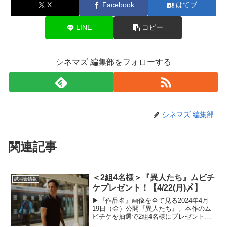
X
Facebook
はてブ
LINE
コピー
シネマズ 編集部をフォローする
シネマズ 編集部
関連記事
＜2組4名様＞『異人たち』ムビチ
試写会情報
ケプレゼント！【4/22(月)〆】
▶︎『作品名』画像を全て見る2024年4月
19日（金）公開『異人たち』。本作のム
ビチケを抽選で2組4名様にプレゼントい
たします！以下の応募概要と注意事項を