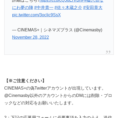
詳細はこちら↓
https://t.co/cQ56ErVBnF
#嘘八百な
にわ夢の陣
#中井貴一
#佐々木蔵之介
#安田章大
pic.twitter.com/3ocIic9SsX
— CINEMAS+｜シネマズプラス (@Cinemasby)
November 28, 2022
【※ご注意ください】
CINEMAS+の偽Twitterアカウントが出現しています。
@Cinemasby以外のアカウントからのDMには削除・ブロ
ックなどの対応をお願いいたします。
2：下記の応募用フォームに必要事項を入力のうえ、送信