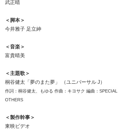
武正晴
＜脚本＞
今井雅子 足立紳
＜音楽＞
富貴晴美
＜主題歌＞
桐谷健太「夢のまた夢」 （ユニバーサル J）
作詞：桐谷健太、もゆる 作曲：キヨサク 編曲：SPECIAL
OTHERS
＜製作幹事＞
東映ビデオ