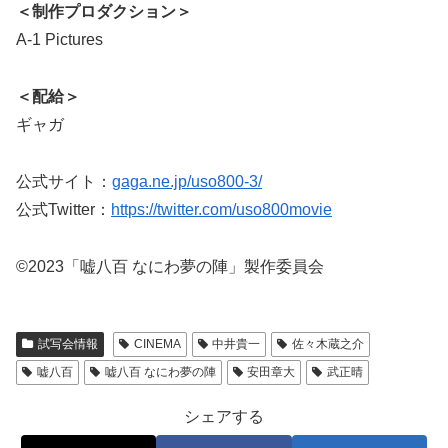
＜制作プロダクション＞
A-1 Pictures
＜配給＞
ギャガ
公式サイト：
gaga.ne.jp/uso800-3/
公式Twitter：
https://twitter.com/uso800movie
©2023「嘘⼋百 なにわ夢の陣」製作委員会
試写会情報
CINEMA
中井貴一
佐々木蔵之介
嘘八百
嘘八百 なにわ夢の陣
安田章大
武正晴
シェアする