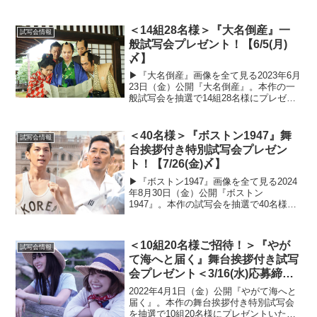
よくご確認のうえ、ぜひご応募くださ
い。ムビチケプレゼントの概要■プレゼン
＜14組28名様＞『大名倒産』一
ト数2組4名様...
試写会情報
般試写会プレゼント！【6/5(月)
〆】
▶︎『大名倒産』画像を全て見る2023年6月
23日（金）公開『大名倒産』。本作の一
般試写会を抽選で14組28名様にプレゼン
トいたします！以下の応募概要と注意事
項をよくご確認のうえ、ぜひご応募くだ
さい。一般試写会の概要■開催日程6月15
＜40名様＞『ボストン1947』舞
試写会情報
日（木...
台挨拶付き特別試写会プレゼン
ト！【7/26(金)〆】
▶︎『ボストン1947』画像を全て見る2024
年8月30日（金）公開『ボストン
1947』。本作の試写会を抽選で40名様に
プレゼントいたします！以下の応募概要
と注意事項をよくご確認のうえ、ぜひご
応募ください。舞台挨拶付き特別試写会
＜10組20名様ご招待！＞『やが
試写会情報
の概要■開催...
て海へと届く』舞台挨拶付き試写
会プレゼント＜3/16(水)応募締
切！＞
2022年4月1日（金）公開『やがて海へと
届く』。本作の舞台挨拶付き特別試写会
を抽選で10組20名様にプレゼントいたし