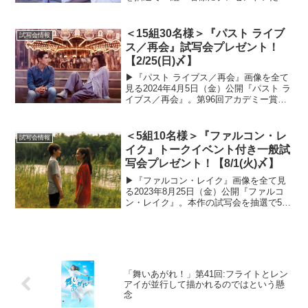
ます！以下の応募概要をご確認のうえ、
ぜひご応募ください！試写会の概要■開催
日時3月24日（木）開場17：45／開演
＜15組30名様＞『パスト ライブ
試写会情報
18：3...
ス／再会』試写会プレゼント！
【2/25(日)〆】
▶︎『パスト ライブス／再会』画像を全て
見る2024年4月5日（金）公開『パスト ラ
イブス／再会』。第96回アカデミー賞に
て作品賞・脚本賞にノミネートされ、注
目を集めています。そんな本作の試写会
を抽選で15組30名様にプレゼントいたし
＜5組10名様＞『ファルコン・レ
試写会情報
ます！...
イク』トークイベント付き一般試
写会プレゼント！【8/1(火)〆】
▶︎『ファルコン・レイク』画像を全て見
る2023年8月25日（金）公開『ファルコ
ン・レイク』。本作の試写会を抽選で5組
10名様にプレゼントいたします！以下の
応募概要と注意事項をよくご確認のう
え、ぜひご応募ください。試写会の概要■
開催日時8月...
「舞いあがれ！」第41回:フライトとレン
アイが並行して描かれるのではという懸
念