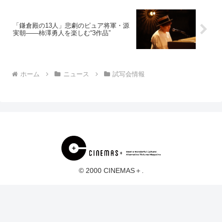
「鎌倉殿の13人」悲劇のピュア将軍・源
実朝——柿澤勇人を楽しむ“3作品”
ホーム
ニュース
試写会情報
© 2000 CINEMAS＋.