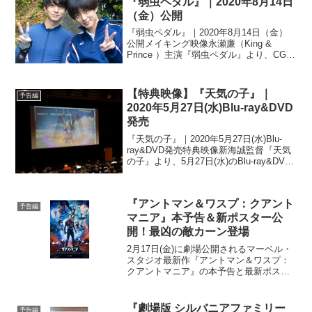
『弱虫ペダル』｜2020年8月14日
（金）公開
『弱虫ペダル』｜2020年8月14日（金）
公開メイキング映像永瀬廉（King &
Prince ）主演『弱虫ペダル』より、CGナ
シで挑戦した過酷すぎる自転車走行シー
ンを含む、全力メイキング映像と、永瀬
と伊藤健太郎の2ショットオフショット写
【特典映像】『天気の子』｜
予告編
真...
2020年5月27日(水)Blu-ray&DVD
発売
『天気の子』｜2020年5月27日(水)Blu-
ray&DVD発売特典映像新海誠監督『天気
の子』より、5月27日(水)のBlu-ray&DVD
発売に先駆けて、Blu-ray コレクターズエ
ディションに収録される映像特典である
の一部が公開さ...
『アントマン＆ワスプ：クアント
予告編
マニア』本予告＆新ポスター公
開！最凶の敵カーン登場
2月17日(金)に劇場公開されるマーベル・
スタジオ最新作『アントマン＆ワスプ：
クアントマニア』の本予告と最新ポスタ
ーが全世界で解禁となった。本作の主人
公は身長わずか1.5cmの“最小ヒーロー”ア
ントマン。アベンジャーズで最も“普通す
『劇場版 シルバニアファミリー
予告編