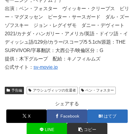
モーニング，ベトナム 』）
出演：ベン・フォスター ヴィッキー・クリープス ビリ
ー・マグヌッセン ピーター・サースガード ダル・ズー
ゾフスキー ジョン・レグイザモ ダニー・デヴィート
2021/カナダ・ハンガリー・アメリカ/英語・ドイツ語・イ
ディッシュ語/129分/カラー/スコープ/5 5.1ch/原題：THE
SURVIVOR/字幕翻訳：大西公子/映倫区分：G
提供：木下グループ 配給：キノフィルムズ
公式サイト：
sv-movie.jp
予告編
アウシュヴィッツの生還者
ベン・フォスター
シェアする
X
Facebook
はてブ
LINE
コピー