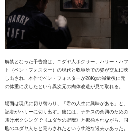
解禁となった予告篇は、ユダヤ人ボクサー、ハリー・ハフ
ト（ベン・フォスター）の現代と収容所での姿が交互に映
し出され、本作でベン・フォスターが28Kgの減量後に元
の体重に戻したという異次元の肉体改造が見て取れる。
場面は現代に切り替わり、「君の人生に興味がある」と、
記者がハリーに切り出す。彼には、ナチスの余興のための
賭けボクシングで《ユダヤの野獣》と揶揄されながら、同
胞のユダヤ人らと闘わされたという壮絶な過去があった。