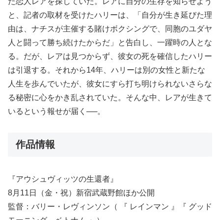
た恋人レアを探していた。レアに自分の生存を知らせよう
と、記者の取材を受けたハリーは、「自分が生き延びた理
由は、ナチスが主催する賭けボクシングで、同胞のユダヤ
人と闘って勝ち続けたからだ」と告白し、一躍時の人とな
る。だが、レアは見つからず、彼女の死を確信したハリー
は引退する。それから14年、ハリーは別の女性と新たな
人生を歩んでいたが、彼女にすら打ち明けられないさらな
る秘密に心をかき乱されていた。そんな中、レアが生きて
いるという報せが届く──。
作品情報
『アウシュヴィッツの生還者』
8月11日（金・祝）新宿武蔵野館ほか公開
監督：バリー・レヴィンソン（ 『 レインマン 』『 グッド