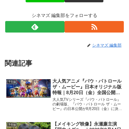
シネマズ 編集部をフォローする
シネマズ 編集部
関連記事
大人気アニメ『パウ・パトロール
予告編
ザ・ムービー』日本オリジナル版
特報｜8月20日（金）全国公開決
定！
大人気TVシリーズ『パウ・パトロール』
の劇場版、『パウ・パトロール ザ・ムー
ビー』の日本公開が8月20日（金）に決定
し、日本オリジナル特報が解禁された。
『パウ・パトロール』は、2019年4月より
テレビ東京系6局ネットで毎週金曜日に放
【メイキング映像】永瀬廉主演
予告編
送中。現...