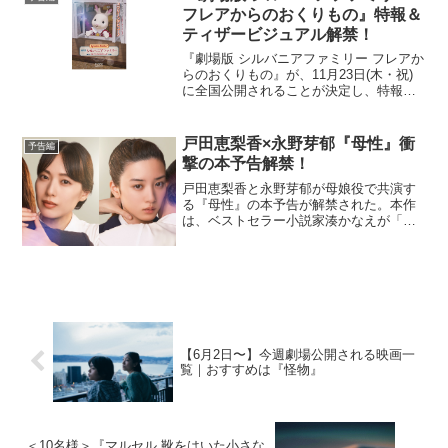
ぎるヒー...
フレアからのおくりもの』特報＆
ティザービジュアル解禁！
『劇場版 シルバニアファミリー フレアか
らのおくりもの』が、11⽉23⽇(⽊・祝)
に全国公開されることが決定し、特報映
像とティザービジュアルが解禁された。
美しい⾃然にあふれた村に、夢のような
素敵なおうち。そこに暮らす愛さずには
戸田恵梨香×永野芽郁『母性』衝
予告編
いられない個性...
撃の本予告解禁！
戸田恵梨香と永野芽郁が母娘役で共演す
る『母性』の本予告が解禁された。本作
は、ベストセラー小説家湊かなえが「こ
れが書けたら、作家を辞めてもいい。そ
う思いながら書いた小説」とまで語った
渾身の同名小説の映画化。遂に解禁とな
った本予告では、衝撃の内...
【6月2日〜】今週劇場公開される映画一
覧｜おすすめは『怪物』
＜10名様＞『マルセル 靴をはいた小さな