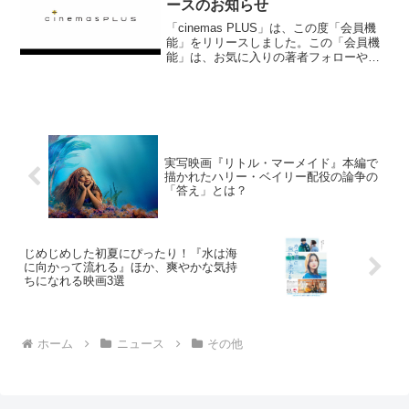
ースのお知らせ
「cinemas PLUS」は、この度「会員機
能」をリリースしました。この「会員機
能」は、お気に入りの著者フォローや記
事ブックマークなどをすることができま
す。また、会員登録された方へお送りす
るメールマガジンでは、会員限定の試写
会やイベントの...
実写映画『リトル・マーメイド』本編で
描かれたハリー・ベイリー配役の論争の
「答え」とは？
じめじめした初夏にぴったり！『水は海
に向かって流れる』ほか、爽やかな気持
ちになれる映画3選
ホーム
ニュース
その他