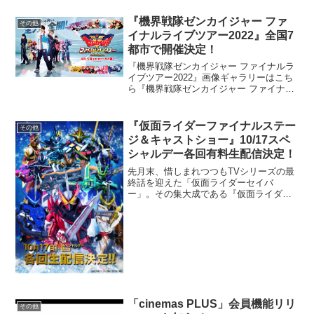
ランニングのアイドルステージシリー
ズ。2021年12⽉の上演を発表していたフ
『機界戦隊ゼンカイジャー ファ
その他
ァ...
イナルライブツアー2022』全国7
都市で開催決定！
『機界戦隊ゼンカイジャー ファイナルラ
イブツアー2022』画像ギャラリーはこち
ら『機界戦隊ゼンカイジャー ファイナル
ライブツアー2022』が、全国7都市で開催
されることが決定した。2部構成となる本
イベント。第1部のヒーローショー「機界
『仮面ライダーファイナルステー
その他
戦隊ゼ...
ジ＆キャストショー』10/17スペ
シャルデー各回有料生配信決定！
先月末、惜しまれつつもTVシリーズの最
終話を迎えた「仮面ライダーセイバ
ー」。その集大成である『仮面ライダー
ファイナルステージ＆キャストショー』
が10月3日（日）の大阪会場を皮切りに10
月9日（土）の福岡会場、10月16日
（土）、17日（日）...
「cinemas PLUS」会員機能リリ
その他