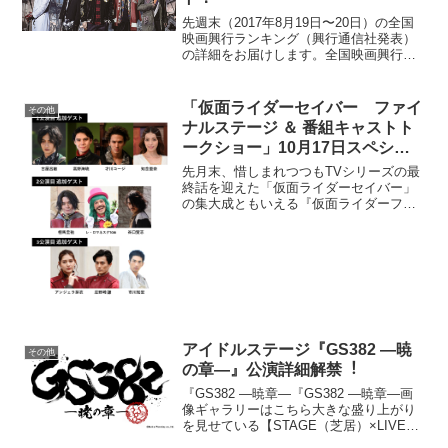
先週末（2017年8月19日〜20日）の全国
映画興行ランキング（興行通信社発表）
の詳細をお届けします。全国映画興行ラ
ンキング1位（NEW）『HiGH&LOW THE
MOVIE 2/END OF SKY』2位（↓）『怪盗
グルーのミニオン大脱...
「仮面ライダーセイバー ファイ
その他
ナルステージ ＆ 番組キャストト
ークショー」10月17日スペシャ
ルデーの追加ゲスト続々決定！
先月末、惜しまれつつもTVシリーズの最
終話を迎えた「仮面ライダーセイバー」
の集大成ともいえる『仮面ライダーファ
イナルステージ＆キャストショー」が、
10月3日（日）の大阪会場を皮切りに、10
月9日（土）の福岡会場、10月16日
（土）、17日（...
アイドルステージ『GS382 ―暁
その他
の章―』公演詳細解禁︕
『GS382 ―暁章―『GS382 ―暁章―画
像ギャラリーはこちら⼤きな盛り上がり
を⾒せている【STAGE（芝居）×LIVE】
の⼆部構成舞台の先駆けであるネルケプ